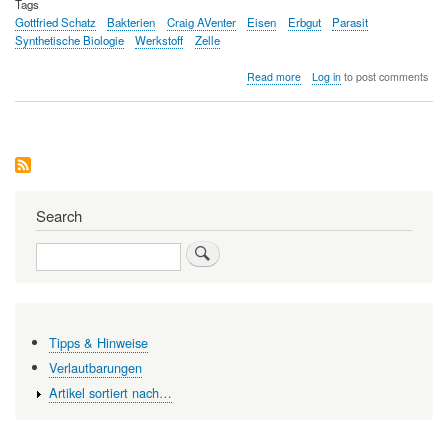
Tags
Gottfried Schatz
Bakterien
Craig AVenter
Eisen
Erbgut
Parasit
Synthetische Biologie
Werkstoff
Zelle
about
Read more
Log in
to post comments
Eisendämmerung
—
Wie
unsere
Werkstoffe
komplexer
und
intelligenter
Search
werden
Search
Tipps & Hinweise
Verlautbarungen
Artikel sortiert nach…