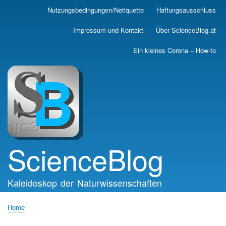
Skip
Nutzungsbedingungen/Netiquette
Haftungsausschluss
Main
to
main
navigation
Impressum und Kontakt
Über ScienceBlog.at
content
Ein kleines Corona – How-to
ScienceBlog
Kaleidoskop der Naturwissenschaften
Home
Breadcrumb