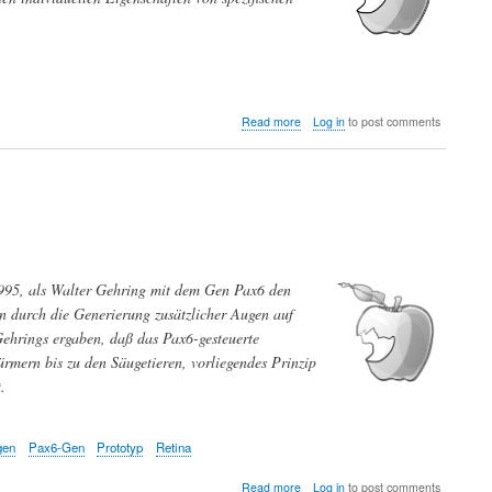
about
Read more
Log in
to post comments
Meine
Welt
—
Warum
sich
über
Geschmack
nicht
1995, als Walter Gehring mit dem Gen Pax6 den
streiten
lässt
n durch die Generierung zusätzlicher Augen auf
Gehrings ergaben, daß das Pax6-gesteuerte
rmern bis zu den Säugetieren, vorliegendes Prinzip
.
gen
Pax6-Gen
Prototyp
Retina
about
Read more
Log in
to post comments