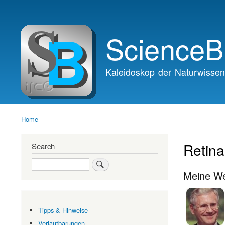
Main
navigation
ScienceB
Kaleidoskop der Naturwissen
Home
Breadcrumb
Retina
Search
Search
Meine We
Tipps & Hinweise
Verlautbarungen