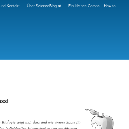
und Kontakt
Über ScienceBlog.at
Ein kleines Corona – How-to
ässt
Biologie zeigt auf, dass und wie unsere Sinne für
 individuellen Eigenschaften von spezifischen