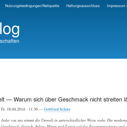
Skip
Nutzungsbedingungen/Netiquette
Haftungsausschluss
Impressum 
to
main
log
content
schaften
lt — Warum sich über Geschmack nicht streiten l
Fr, 18.04.2014 - 11:30 —
Gottfried Schatz
Jeder von uns nimmt die Umwelt in unterschiedlicher Weise wahr. Die moderne 
Geschmack, Geruch, Sehen, Hören und Tasten auf der Zusammensetzung und den