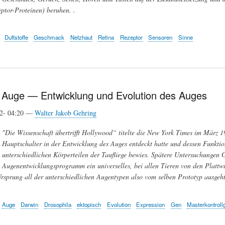
ptor-Proteinen) beruhen. .
Duftstoffe
Geschmack
Netzhaut
Retina
Rezeptor
Sensoren
Sinne
Auge — Entwicklung und Evolution des Auges
12- 04:20 —
Walter Jakob Gehring
"Die Wissenschaft übertrifft Hollywood“ titelte die New York Times im März 
Hauptschalter in der Entwicklung des Auges entdeckt hatte und dessen Funktio
unterschiedlichen Körperteilen der Taufliege bewies. Spätere Untersuchungen 
Augenentwicklungsprogramm ein universelles, bei allen Tieren von den Plattwü
 Ursprung all der unterschiedlichen Augentypen also vom selben Prototyp ausgeht
Auge
Darwin
Drosophila
ektopisch
Evolution
Expression
Gen
Masterkontroll