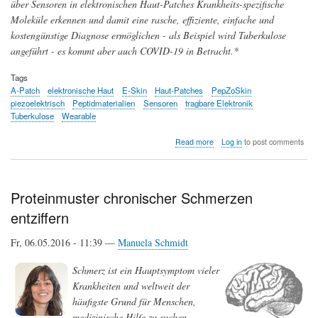
über Sensoren in elektronischen Haut-Patches Krankheits-spezifische
Moleküle erkennen und damit eine rasche, effiziente, einfache und
kostengünstige Diagnose ermöglichen - als Beispiel wird Tuberkulose
angeführt - es kommt aber auch COVID-19 in Betracht.*
Tags
A-Patch
elektronische Haut
E-Skin
Haut-Patches
PepZoSkin
piezoelektrisch
Peptidmaterialien
Sensoren
tragbare Elektronik
Tuberkulose
Wearable
about
Read more
Log in
to post comments
Elektronische
Haut-
Patches
zur
Proteinmuster chronischer Schmerzen
Wiederherstellung
entziffern
verlorener
Sinnesempfindung
und
Fr, 06.05.2016 - 11:39 —
Manuela Schmidt
Erkennung
von
Schmerz ist ein Hauptsymptom vieler
Krankheiten
Krankheiten und weltweit der
häufigste Grund für Menschen,
medizinische Hilfe zu suchen.