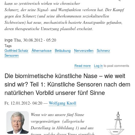
kann so zerstörerisch wirken wie chronischer
Schmerz, der seine Signal- und Warnfunktion verloren hat. Der Kampf
gegen den Schmerz (und seine überkommenen soziokulturellen
Sichtweisen) hat neue, mechanistisch basierte Ansatzpunkte gefunden,
deren therapeutische Umsetzung plausibel erscheint.
inge
Thu, 30.08.2012 - 05:20
Tags
Gottfried Schatz
Äthernarkose
Betäubung
Nervenzellen
Schmerz
Sensoren
about
Read more
Log in
to post comments
Grausamer
Die biomimetische künstliche Nase – wie weit
Hüter
—
sind wir? Teil 1: Künstliche Sensoren nach dem
Wie
uns
natürlichen Vorbild unserer fünf Sinne
Schmerz
schützt
Fr, 12.01.2012- 04:20 —
Wolfgang Knoll
–
oder
sinnlos
Wenn wir uns unsere fünf Sinne
quält
vergegenwärtigen (allegorische
Darstellung in Abbildung 1) und uns
fragen, welche dieser Sinne eigentlich