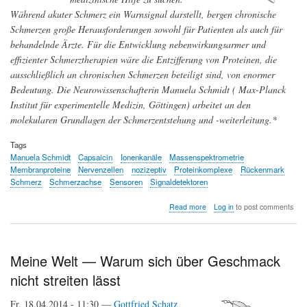
Während akuter Schmerz ein Warnsignal darstellt, bergen chronische
Schmerzen große Herausforderungen sowohl für Patienten als auch für
behandelnde Ärzte. Für die Entwicklung nebenwirkungsarmer und
effizienter Schmerztherapien wäre die Entzifferung von Proteinen, die
ausschließlich an chronischen Schmerzen beteiligt sind, von enormer
Bedeutung. Die Neurowissenschafterin Manuela Schmidt ( Max-Planck
Institut für experimentelle Medizin, Göttingen) arbeitet an den
molekularen Grundlagen der Schmerzentstehung und -weiterleitung.*
Tags
Manuela Schmidt
Capsaicin
Ionenkanäle
Massenspektrometrie
Membranproteine
Nervenzellen
nozizeptiv
Proteinkomplexe
Rückenmark
Schmerz
Schmerzachse
Sensoren
Signaldetektoren
about
Read more
Log in
to post comments
Proteinmuster
chronischer
Schmerzen
entziffern
Meine Welt — Warum sich über Geschmack
nicht streiten lässt
Fr, 18.04.2014 - 11:30 —
Gottfried Schatz