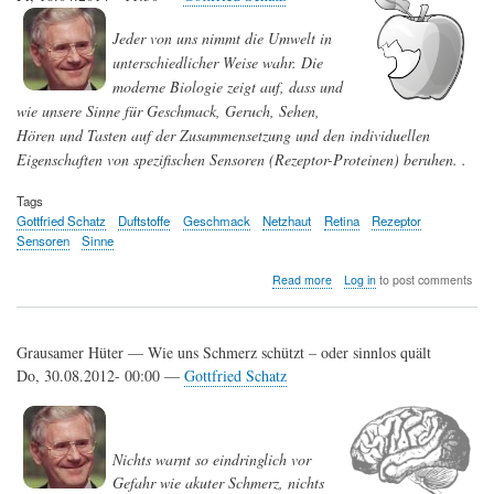
Jeder von uns nimmt die Umwelt in
unterschiedlicher Weise wahr. Die
moderne Biologie zeigt auf, dass und
wie unsere Sinne für Geschmack, Geruch, Sehen,
Hören und Tasten auf der Zusammensetzung und den individuellen
Eigenschaften von spezifischen Sensoren (Rezeptor-Proteinen) beruhen. .
Tags
Gottfried Schatz
Duftstoffe
Geschmack
Netzhaut
Retina
Rezeptor
Sensoren
Sinne
about
Read more
Log in
to post comments
Meine
Welt
—
Grausamer Hüter — Wie uns Schmerz schützt – oder sinnlos quält
Warum
sich
Do, 30.08.2012- 00:00 —
Gottfried Schatz
über
Geschmack
nicht
streiten
Nichts warnt so eindringlich vor
lässt
Gefahr wie akuter Schmerz, nichts