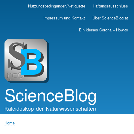
Skip
Nutzungsbedingungen/Netiquette
Haftungsausschluss
Main
to
main
navigation
Impressum und Kontakt
Über ScienceBlog.at
content
Ein kleines Corona – How-to
ScienceBlog
Kaleidoskop der Naturwissenschaften
Home
Breadcrumb