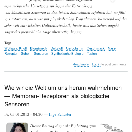
eine technische Umsetzung im Sinne der Entwicklung
von künstlichen Sensoren in den letzten Jahrzehnten erfahren hat, so fällt
uns sofort ein, dass wir mit physikalischen Transducern, basierend auf der
sehr weit entwickelten Halbleitertechnik, heute was das Sehen angeht
sogar das menschliche Auge übertreffen können
Tags
Wolfgang Knoll
Biomimetik
Duftstoff
Geruchsinn
Geschmack
Nase
Rezeptor
Sehen
Sensoren
Synthetische Biologie
Tasten
about
Read more
Log in
to post comments
Die
biomimetische
künstliche
Nase
Wie wir die Welt um uns herum wahrnehmen
–
— Membran-Rezeptoren als biologische
wie
weit
Sensoren
sind
wir?
Fr, 05.01.2012 - 04:20 —
Inge Schuster
Teil
1:
Künstliche
Dieser Beitrag dient als Einleitung zum
Sensoren