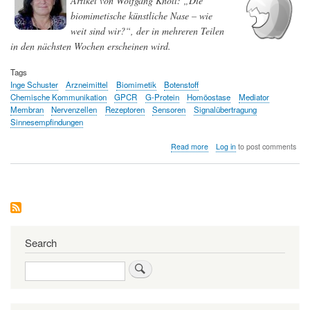
Artikel von Wolfgang Knoll: „Die
nach
biomimetische künstliche Nase – wie
dem
natürlichen
weit sind wir?“, der in mehreren Teilen
Vorbild
in den nächsten Wochen erscheinen wird.
unserer
fünf
Tags
Sinne
Inge Schuster
Arzneimittel
Biomimetik
Botenstoff
Chemische Kommunikation
GPCR
G-Protein
Homöostase
Mediator
Membran
Nervenzellen
Rezeptoren
Sensoren
Signalübertragung
Sinnesempfindungen
about
Read more
Log in
to post comments
Wie
wir
die
Welt
um
uns
herum
wahrnehmen
Search
—
Membran-
Search
Rezeptoren
als
biologische
Sensoren