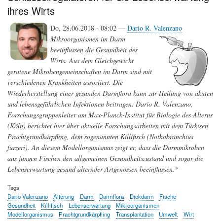
nicht
ihres Wirts
naturbedingt
-
Do, 28.06.2018 - 08:02 —
Dario R. Valenzano
Der
Living
Mikroorganismen im Darm
Planet-
beeinflussen die Gesundheit des
Report
Wirts. Aus dem Gleichgewicht
2018
(WWF)
geratene Mikrobengemeinschaften im Darm sind mit
zeigt
verschiedenen Krankheiten assoziiert. Die
alarmierende
Wiederherstellung einer gesunden Darmflora kann zur Heilung von akuten
Folgen
menschlichen
und lebensgefährlichen Infektionen beitragen. Dario R. Valenzano,
Raubbaus
Forschungsgruppenleiter am Max-Planck-Institut für Biologie des Alterns
(Köln) berichtet hier über aktuelle Forschungsarbeiten mit dem Türkisen
Prachtgrundkärpfling, dem sogenannten Killifisch (Nothobranchius
furzeri). An diesem Modellorganismus zeigt er, dass die Darmmikroben
aus jungen Fischen den allgemeinen Gesundheitszustand und sogar die
Lebenserwartung gesund alternder Artgenossen beeinflussen.*
Tags
Dario Valenzano
Alterung
Darm
Darmflora
Dickdarm
Fische
Gesundheit
Killifisch
Lebenserwartung
Mikroorganismen
Modellorganismus
Prachtgrundkärpfling
Transplantation
Umwelt
Wirt