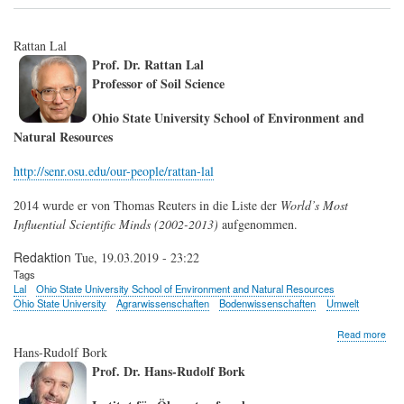
E.
He
Rattan Lal
Prof. Dr. Rattan Lal
Professor of Soil Science
Ohio State University School of Environment and
Natural Resources
http://senr.osu.edu/our-people/rattan-lal
2014 wurde er von Thomas Reuters in die Liste der
World’s Most
Influential Scientific Minds (2002-2013)
aufgenommen.
Redaktion
Tue, 19.03.2019 - 23:22
Tags
Lal
Ohio State University School of Environment and Natural Resources
Ohio State University
Agrarwissenschaften
Bodenwissenschaften
Umwelt
abo
Read more
Rat
Hans-Rudolf Bork
Lal
Prof. Dr. Hans-Rudolf Bork