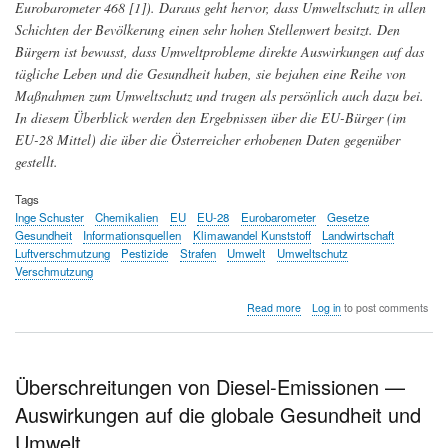
Eurobarometer 468 [1]). Daraus geht hervor, dass Umweltschutz in allen
2)
Schichten der Bevölkerung einen sehr hohen Stellenwert besitzt. Den
Bürgern ist bewusst, dass Umweltprobleme direkte Auswirkungen auf das
tägliche Leben und die Gesundheit haben, sie bejahen eine Reihe von
Maßnahmen zum Umweltschutz und tragen als persönlich auch dazu bei.
In diesem Überblick werden den Ergebnissen über die EU-Bürger (im
EU-28 Mittel) die über die Österreicher erhobenen Daten gegenüber
gestellt.
Tags
Inge Schuster
Chemikalien
EU
EU-28
Eurobarometer
Gesetze
Gesundheit
Informationsquellen
Klimawandel Kunststoff
Landwirtschaft
Luftverschmutzung
Pestizide
Strafen
Umwelt
Umweltschutz
Verschmutzung
about
Read more
Log in
to post comments
Einstellung
der
EU-
Bürger
Überschreitungen von Diesel-Emissionen —
zur
Auswirkungen auf die globale Gesundheit und
Umwelt
(Teil
Umwelt
1)