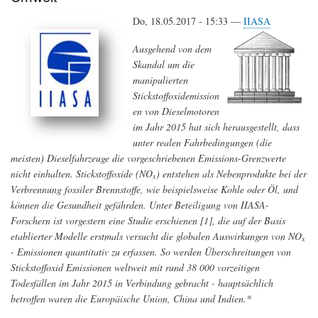
–
Do, 18.05.2017 - 15:33 —
Ergebnisse
IIASA
der
›Special
Ausgehend von dem
Eurobarometer
Skandal um die
468‹
manipulierten
Umfrage
Stickstoffoxidemission
en von Dieselmotoren
im Jahr 2015 hat sich herausgestellt, dass
unter realen Fahrbedingungen (die
meisten) Dieselfahrzeuge die vorgeschriebenen Emissions-Grenzwerte
nicht einhalten. Stickstoffoxide (NO
) entstehen als Nebenprodukte bei der
x
Verbrennung fossiler Brennstoffe, wie beispielsweise Kohle oder Öl, und
können die Gesundheit gefährden. Unter Beteiligung von IIASA-
Forschern ist vorgestern eine Studie erschienen [1], die auf der Basis
etablierter Modelle erstmals versucht die globalen Auswirkungen von NO
x
- Emissionen quantitativ zu erfassen. So werden Überschreitungen von
Stickstoffoxid Emissionen weltweit mit rund 38 000 vorzeitigen
Todesfällen im Jahr 2015 in Verbindung gebracht - hauptsächlich
betroffen waren die Europäische Union, China und Indien.*