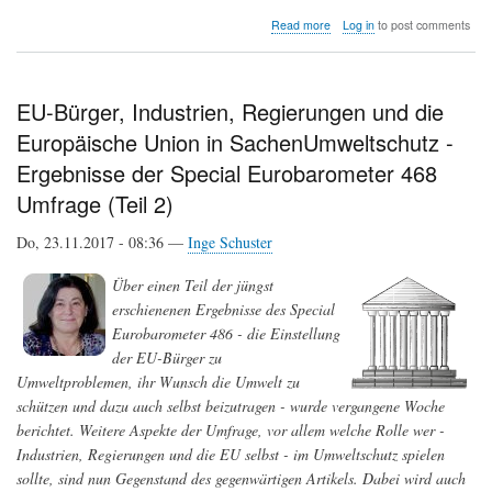
about
Read more
Log in
to post comments
Mikroorganismen
im
Darm
sind
EU-Bürger, Industrien, Regierungen und die
Schlüsselregulatoren
Europäische Union in SachenUmweltschutz -
für
die
Ergebnisse der Special Eurobarometer 468
Lebenserwartung
ihres
Umfrage (Teil 2)
Wirts
Do, 23.11.2017 - 08:36 —
Inge Schuster
Über einen Teil der jüngst
erschienenen Ergebnisse des Special
Eurobarometer 486 - die Einstellung
der EU-Bürger zu
Umweltproblemen, ihr Wunsch die Umwelt zu
schützen und dazu auch selbst beizutragen - wurde vergangene Woche
berichtet. Weitere Aspekte der Umfrage, vor allem welche Rolle wer -
Industrien, Regierungen und die EU selbst - im Umweltschutz spielen
sollte, sind nun Gegenstand des gegenwärtigen Artikels. Dabei wird auch