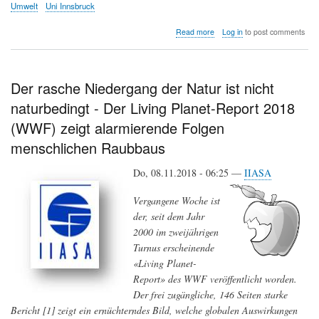
Umwelt
Uni Innsbruck
about
Read more
Log in
to post comments
Günther
Bonn
Der rasche Niedergang der Natur ist nicht
naturbedingt - Der Living Planet-Report 2018
(WWF) zeigt alarmierende Folgen
menschlichen Raubbaus
Do, 08.11.2018 - 06:25 —
IIASA
Vergangene Woche ist
der, seit dem Jahr
2000 im zweijährigen
Turnus erscheinende
«Living Planet-
Report» des WWF veröffentlicht worden.
Der frei zugängliche, 146 Seiten starke
Bericht [1] zeigt ein ernüchterndes Bild, welche globalen Auswirkungen