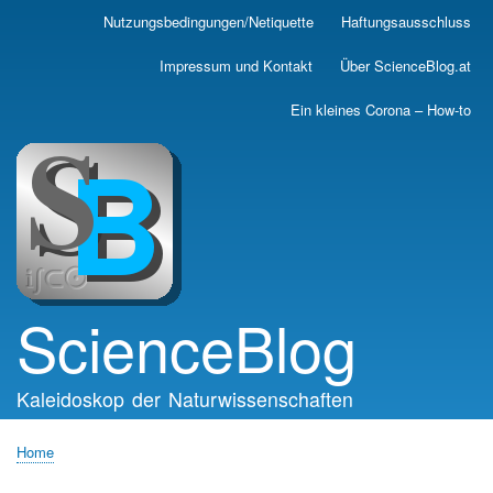
Skip
Nutzungsbedingungen/Netiquette
Haftungsausschluss
Main
to
main
navigation
Impressum und Kontakt
Über ScienceBlog.at
content
Ein kleines Corona – How-to
ScienceBlog
Kaleidoskop der Naturwissenschaften
Home
Breadcrumb