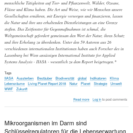
menschliche Tätigkeiten auf Tier- und Pflanzenwelt, Wälder, Ozeane,
Flüsse und Klima haben. Die Art und Weise, wie wir Menschen unsere
Gesellschaften ernähren, mit Energie versorgen und finanzieren, lassen
die Natur und ihre uns erhaltenden Dienstleistungen an eine Grenze
stoßen. Das Zeitfenster für Gegenmaßnahmen ist schmal, die
Weltgemeinschaft gefordert gemeinsam den Wert der Natur, ihren Schutz
und ihre Erholung zu überdenken. Unter den 59 Autoren aus 26
verschiedenen internationalen Institutionen haben auch Forscher des in
Laxenburg bei Wien ansässigen International Institute for Applied
Systems Analysis - IIASA - wesentlich zu dem Report beigetragen.*
Tags
IIASA
Aussterben
Bestäuber
Biodiversität
global
Indikatoren
Klima
Lebensräume
Living Planet Report 2018
Natur
Planet
Strategie
Umwelt
WWF
Zukunft
about
Read more
Log in
to post comments
Der
rasche
Niedergang
der
Mikroorganismen im Darm sind
Natur
Schlüsselregulatoren für die Lebenserwartung
ist