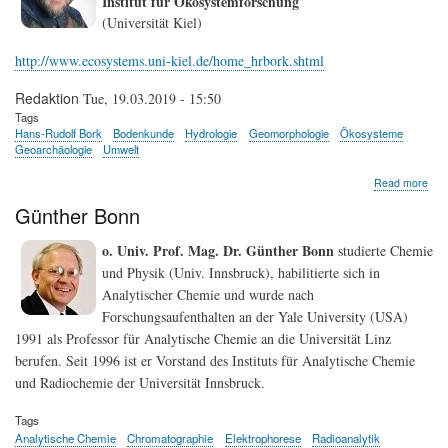
Institut für Ökosystemforschung
(Universität Kiel)
http://www.ecosystems.uni-kiel.de/home_hrbork.shtml
Redaktion
Tue, 19.03.2019 - 15:50
Tags
Hans-Rudolf Bork
Bodenkunde
Hydrologie
Geomorphologie
Ökosysteme
Geoarchäologie
Umwelt
abo
Read more
Han
Günther Bonn
Rud
Bor
o. Univ. Prof. Mag. Dr. Günther Bonn
studierte Chemie
und Physik (Univ. Innsbruck), habilitierte sich in
Analytischer Chemie und wurde nach
Forschungsaufenthalten an der Yale University (USA)
1991 als Professor für Analytische Chemie an die Universität Linz
berufen. Seit 1996 ist er Vorstand des Instituts für Analytische Chemie
und Radiochemie der Universität Innsbruck.
Tags
Analytische Chemie
Chromatographie
Elektrophorese
Radioanalytik