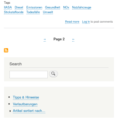
Tags
IIASA
Diesel
Emissionen
Gesundheit
NOx
Nutzfahrzeuge
Stickstoffoxide
Todesfälle
Umwelt
about
Read more
Log in
to post comments
Überschreitungen
von
Diesel-
Previous
‹‹
Page 2
Next
››
Emissionen
Pagination
page
page
—
Auswirkungen
auf
die
globale
Search
Gesundheit
und
Search
Umwelt
Tipps & Hinweise
Verlautbarungen
Artikel sortiert nach…