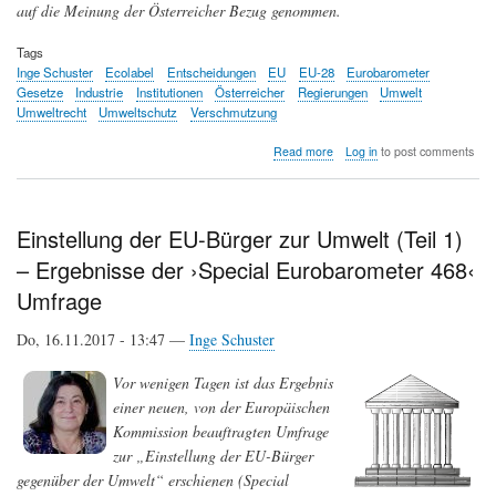
auf die Meinung der Österreicher Bezug genommen.
Tags
Inge Schuster
Ecolabel
Entscheidungen
EU
EU-28
Eurobarometer
Gesetze
Industrie
Institutionen
Österreicher
Regierungen
Umwelt
Umweltrecht
Umweltschutz
Verschmutzung
about
Read more
Log in
to post comments
EU-
Bürger,
Industrien,
Regierungen
Einstellung der EU-Bürger zur Umwelt (Teil 1)
und
– Ergebnisse der ›Special Eurobarometer 468‹
die
Europäische
Umfrage
Union
in
Do, 16.11.2017 - 13:47 —
Inge Schuster
SachenUmweltschutz
-
Ergebnisse
Vor wenigen Tagen ist das Ergebnis
der
einer neuen, von der Europäischen
Special
Kommission beauftragten Umfrage
Eurobarometer
468
zur „Einstellung der EU-Bürger
Umfrage
gegenüber der Umwelt“ erschienen (Special
(Teil