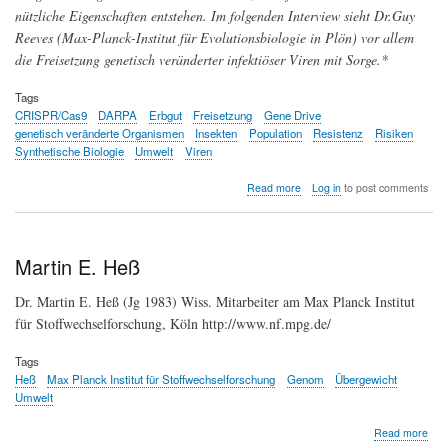
nützliche Eigenschaften entstehen. Im folgenden Interview sieht Dr.Guy
Reeves (Max-Planck-Institut für Evolutionsbiologie in Plön) vor allem
die Freisetzung genetisch veränderter infektiöser Viren mit Sorge.*
Tags
CRISPR/Cas9
DARPA
Erbgut
Freisetzung
Gene Drive
genetisch veränderte Organismen
Insekten
Population
Resistenz
Risiken
Synthetische Biologie
Umwelt
Viren
about
Read more
Log in
to post comments
Zur
Freisetzung
genetisch
veränderter
Martin E. Heß
Organismen
in
Dr. Martin E. Heß (Jg 1983) Wiss. Mitarbeiter am Max Planck Institut
die
für Stoffwechselforschung, Köln http://www.nf.mpg.de/
Natur
Tags
Heß
Max Planck Institut für Stoffwechselforschung
Genom
Übergewicht
Umwelt
abo
Read more
Mart