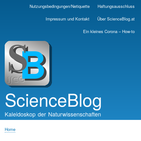
Skip
Nutzungsbedingungen/Netiquette
Haftungsausschluss
Main
to
main
navigation
Impressum und Kontakt
Über ScienceBlog.at
content
Ein kleines Corona – How-to
ScienceBlog
Kaleidoskop der Naturwissenschaften
Home
Breadcrumb