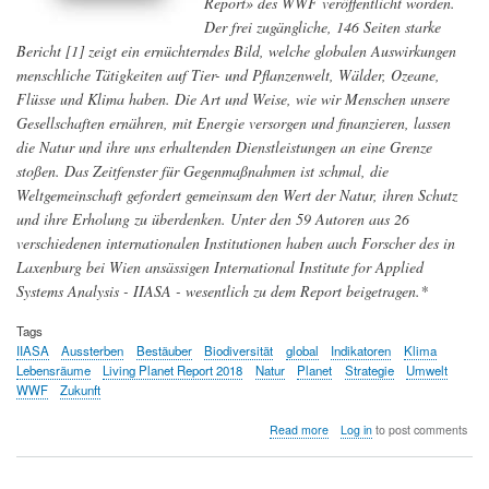
Report» des WWF veröffentlicht worden.
Der frei zugängliche, 146 Seiten starke
Bericht [1] zeigt ein ernüchterndes Bild, welche globalen Auswirkungen
menschliche Tätigkeiten auf Tier- und Pflanzenwelt, Wälder, Ozeane,
Flüsse und Klima haben. Die Art und Weise, wie wir Menschen unsere
Gesellschaften ernähren, mit Energie versorgen und finanzieren, lassen
die Natur und ihre uns erhaltenden Dienstleistungen an eine Grenze
stoßen. Das Zeitfenster für Gegenmaßnahmen ist schmal, die
Weltgemeinschaft gefordert gemeinsam den Wert der Natur, ihren Schutz
und ihre Erholung zu überdenken. Unter den 59 Autoren aus 26
verschiedenen internationalen Institutionen haben auch Forscher des in
Laxenburg bei Wien ansässigen International Institute for Applied
Systems Analysis - IIASA - wesentlich zu dem Report beigetragen.*
Tags
IIASA
Aussterben
Bestäuber
Biodiversität
global
Indikatoren
Klima
Lebensräume
Living Planet Report 2018
Natur
Planet
Strategie
Umwelt
WWF
Zukunft
about
Read more
Log in
to post comments
Der
rasche
Niedergang