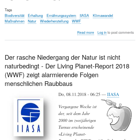
Tags
Biodiversität
Erhaltung
Ernährungssystem
IIASA
Klimawandel
Maßnahmen
Natur
Wiederherstellung
WWF
about
Read more
Log in
to post comments
Verlust
an
biologischer
Vielfalt
Der rasche Niedergang der Natur ist nicht
-
naturbedingt - Der Living Planet-Report 2018
den
Negativtrend
(WWF) zeigt alarmierende Folgen
umkehren
menschlichen Raubbaus
Do, 08.11.2018 - 06:25 —
IIASA
Vergangene Woche ist
der, seit dem Jahr
2000 im zweijährigen
Turnus erscheinende
«Living Planet-