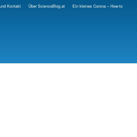
und Kontakt
Über ScienceBlog.at
Ein kleines Corona – How-to