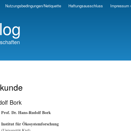
Skip
Nutzungsbedingungen/Netiquette
Haftungsausschluss
Impressum 
to
main
log
content
schaften
kunde
olf Bork
Prof. Dr. Hans-Rudolf Bork
Institut für Ökosystemforschung
(Universität Kiel)