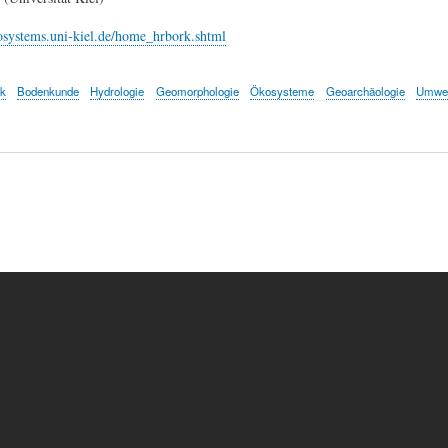
osystems.uni-kiel.de/home_hrbork.shtml
k
Bodenkunde
Hydrologie
Geomorphologie
Ökosysteme
Geoarchäologie
Umwe