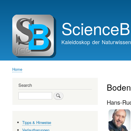
Main
navigation
ScienceB
Kaleidoskop der Naturwissen
Home
Breadcrumb
Boden
Search
Search
Hans-Rud
Tipps & Hinweise
Verlautbarungen