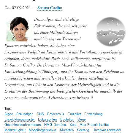
Do, 02.09.2021 —
Susana Coelho
Braunalgen sind vielzellige
Eukaryonten, die sich seit mehr
als einer Milliarde Jahren
unabhängig von Tieren und
Pflanzen entwickelt haben. Sie haben eine
faszinierende Vielfalt an Körpermustern und Fortpflanzungsmerkmalen
erfunden, deren molekulare Basis noch vollkommen unerforscht ist.
Dr.Susana Coelho, Direktorin am Max-Planck-Institut für
Entwicklungsbiologie(Tübingen), und ihr Team nutzen den Reichtum an
morphologischen und sexuellen Merkmalen dieser rätselhaften
Organismen, um Licht in den Ursprung der Mehrzelligkeit und in die
Evolution der Bestimmung des biologischen Geschlechts innerhalb des
gesamten eukaryontischen Lebensbaums zu bringen.*
Tags
Algen
Braunalgen
DNA
Ectocarpus
Einzeller
Entwicklung
Entwicklungsmuster
Eukaryonten
Evolution
Gene
Geschlechtschromosom
HMG-Domäne
Kelp
Max-Planck-Institut
Mehrzelligkeit
Modellorganismus
Mutanten
Seetang
Unterwasserwälder