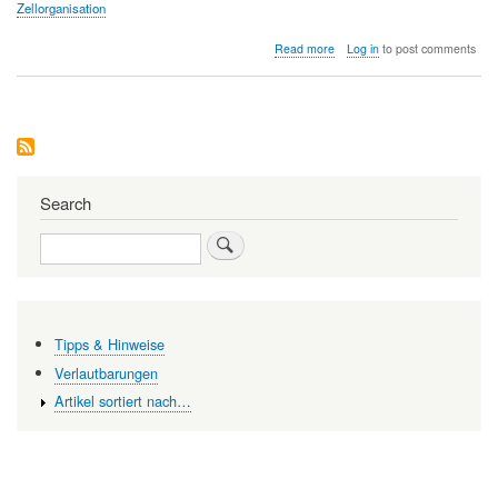
Zellorganisation
about
Read more
Log in
to post comments
Das
Privatleben
der
Braunalgen:
Ursprünge
und
Evolution
einer
Search
vielzelligen,
sexuellen
Search
Entwicklung
Tipps & Hinweise
Verlautbarungen
Artikel sortiert nach…