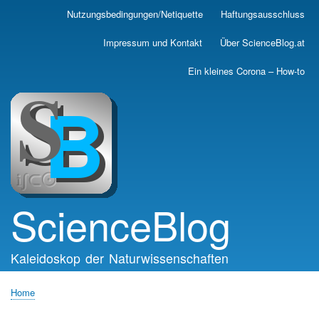
Skip
Nutzungsbedingungen/Netiquette
Haftungsausschluss
Main
to
main
navigation
Impressum und Kontakt
Über ScienceBlog.at
content
Ein kleines Corona – How-to
ScienceBlog
Kaleidoskop der Naturwissenschaften
Home
Breadcrumb