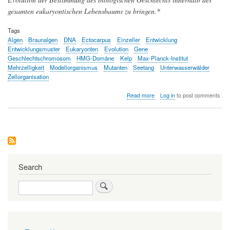
gesamten eukaryontischen Lebensbaums zu bringen.*
Tags
Algen
Braunalgen
DNA
Ectocarpus
Einzeller
Entwicklung
Entwicklungsmuster
Eukaryonten
Evolution
Gene
Geschlechtschromosom
HMG-Domäne
Kelp
Max-Planck-Institut
Mehrzelligkeit
Modellorganismus
Mutanten
Seetang
Unterwasserwälder
Zellorganisation
about
Read more
Log in
to post comments
Das
Privatleben
der
Braunalgen:
Ursprünge
und
Evolution
einer
Search
vielzelligen,
sexuellen
Search
Entwicklung