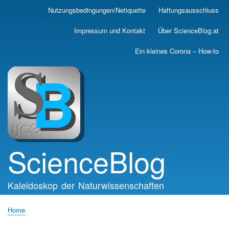
Skip
Nutzungsbedingungen/Netiquette
Haftungsausschluss
Main
to
main
navigation
Impressum und Kontakt
Über ScienceBlog.at
content
Ein kleines Corona – How-to
ScienceBlog
Kaleidoskop der Naturwissenschaften
Home
Breadcrumb