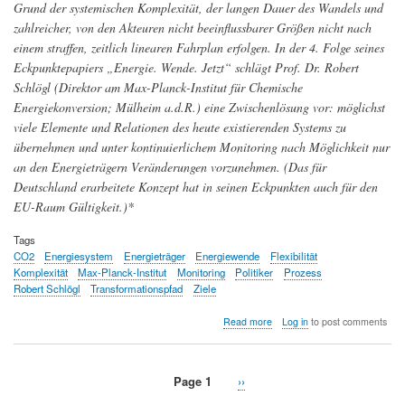
Grund der systemischen Komplexität, der langen Dauer des Wandels und
zahlreicher, von den Akteuren nicht beeinflussbarer Größen nicht nach
einem straffen, zeitlich linearen Fahrplan erfolgen. In der 4. Folge seines
Eckpunktepapiers „Energie. Wende. Jetzt“ schlägt Prof. Dr. Robert
Schlögl (Direktor am Max-Planck-Institut für Chemische
Energiekonversion; Mülheim a.d.R.) eine Zwischenlösung vor: möglichst
viele Elemente und Relationen des heute existierenden Systems zu
übernehmen und unter kontinuierlichem Monitoring nach Möglichkeit nur
an den Energieträgern Veränderungen vorzunehmen. (Das für
Deutschland erarbeitete Konzept hat in seinen Eckpunkten auch für den
EU-Raum Gültigkeit.)*
Tags
CO2
Energiesystem
Energieträger
Energiewende
Flexibilität
Komplexität
Max-Planck-Institut
Monitoring
Politiker
Prozess
Robert Schlögl
Transformationspfad
Ziele
about
Read more
Log in
to post comments
Energiewende
(4):
Den
Page 1
Next
››
Wandel
Pagination
page
zeitlich