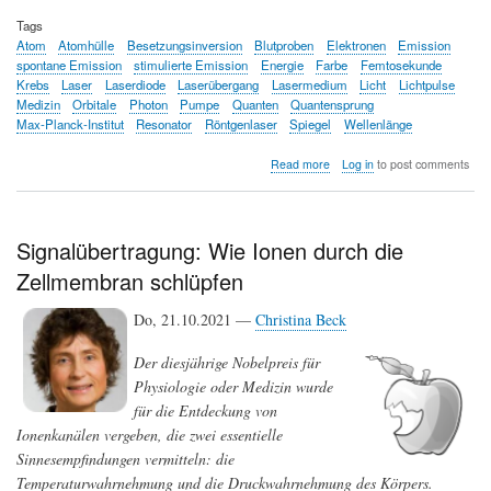
Tags
Atom
Atomhülle
Besetzungsinversion
Blutproben
Elektronen
Emission
spontane Emission
stimulierte Emission
Energie
Farbe
Femtosekunde
Krebs
Laser
Laserdiode
Laserübergang
Lasermedium
Licht
Lichtpulse
Medizin
Orbitale
Photon
Pumpe
Quanten
Quantensprung
Max-Planck-Institut
Resonator
Röntgenlaser
Spiegel
Wellenlänge
about
Read more
Log in
to post comments
Laser
-
Technologie
aus
Signalübertragung: Wie Ionen durch die
dem
Zellmembran schlüpfen
Quantenland
mit
unzähligen
Do, 21.10.2021 —
Christina Beck
Anwendungsmöglichkeiten
Der diesjährige Nobelpreis für
Physiologie oder Medizin wurde
für die Entdeckung von
Ionenkanälen vergeben, die zwei essentielle
Sinnesempfindungen vermitteln: die
Temperaturwahrnehmung und die Druckwahrnehmung des Körpers.