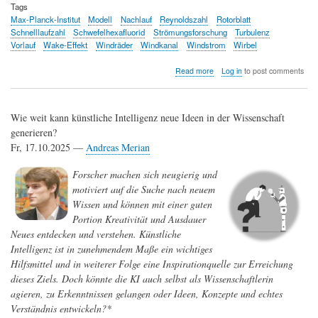
Tags
Max-Planck-Institut
Modell
Nachlauf
Reynoldszahl
Rotorblatt
Schnelllaufzahl
Schwefelhexafluorid
Strömungsforschung
Turbulenz
Vorlauf
Wake-Effekt
Windräder
Windkanal
Windstrom
Wirbel
about
Read more
Log in
to post comments
Strömungsforschung
für
eine
Wie weit kann künstliche Intelligenz neue Ideen in der Wissenschaft
verbesserte
Effizienz
generieren?
von
Fr, 17.10.2025 —
Andreas Merian
Windkraftanlagen
Forscher machen sich neugierig und
motiviert auf die Suche nach neuem
Wissen und können mit einer guten
Portion Kreativität und Ausdauer
Neues entdecken und verstehen. Künstliche
Intelligenz ist in zunehmendem Maße ein wichtiges
Hilfsmittel und in weiterer Folge eine Inspirationquelle zur Erreichung
dieses Ziels. Doch könnte die KI auch selbst als Wissenschaftlerin
agieren, zu Erkenntnissen gelangen oder Ideen, Konzepte und echtes
Verständnis entwickeln?*