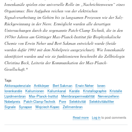
Ionenkanäle spielen eine universelle Rolle im „Nachrichtenwesen“ eines
Organismus: Ihre Aufgaben reichen von der elektrischen
Signalverarbeitung im Gehirn bis zu langsamen Prozessen wie der Salz-
Rückgewinnung in der Niere. Ermöglicht wurden alle derartigen
Untersuchungen durch die sogenannte Patch-Clamp Technik, die in den
1970er Jahren am Göttinger Max-Planck-Institut für Biophysikalische
Chemie von Erwin Neher und Bert Sakman entwickelt wurde (beide
wurden dafür 1991 mit dem Nobelpreis ausgezeichnet). Wie Ionenkanäle
identifiziert wurden und wie sie funktionieren beschreibt die Zellbiologin
Christina Beck, Leiterin der Kommunikation der Max-Planck-
Gesellschaft.*
Tags
Aktionspotenziale
Antikörper
Bert Sakman
Erwin Neher
Ionen
Ionenkanäle
Kaliumionen
Kaliumkanal
Kanäle
Kristallographie
Kristalle
Lipidmembran
Max-Planck-Institut
Membranpermeabilität
Nervenzellenn
Nobelpreis
Patch-Clamp-Technik
Pore
Selektivität
Selektivitätsfilter
Signale
Synapse
Wojciech Kopec
Zellmembran
about
Read more
Log in
to post comments
Signalübertragung:
Wie
Ionen