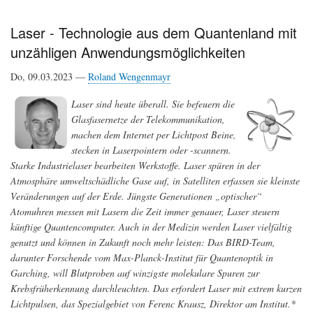
aus
dem
Laser - Technologie aus dem Quantenland mit
Körper
unzähligen Anwendungsmöglichkeiten
mit
Echtzeit-
MRT
Do, 09.03.2023 —
Roland Wengenmayr
Laser sind heute überall. Sie befeuern die
Glasfasernetze der Telekommunikation,
machen dem Internet per Lichtpost Beine,
stecken in Laserpointern oder -scannern.
Starke Industrielaser bearbeiten Werkstoffe. Laser spüren in der
Atmosphäre umweltschädliche Gase auf, in Satelliten erfassen sie kleinste
Veränderungen auf der Erde. Jüngste Generationen „optischer“
Atomuhren messen mit Lasern die Zeit immer genauer, Laser steuern
künftige Quantencomputer. Auch in der Medizin werden Laser vielfältig
genutzt und können in Zukunft noch mehr leisten: Das BIRD-Team,
darunter Forschende vom Max-Planck-Institut für Quantenoptik in
Garching, will Blutproben auf winzigste molekulare Spuren zur
Krebsfrüherkennung durchleuchten. Das erfordert Laser mit extrem kurzen
Lichtpulsen, das Spezialgebiet von Ferenc Krausz, Direktor am Institut.*