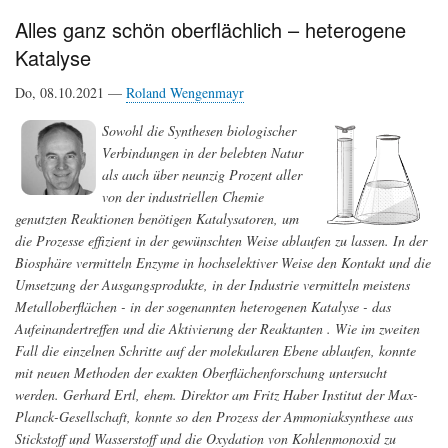
durch
Alles ganz schön oberflächlich – heterogene
die
Katalyse
Zellmembran
schlüpfen
Do, 08.10.2021 —
Roland Wengenmayr
Sowohl die Synthesen biologischer
Verbindungen in der belebten Natur
als auch über neunzig Prozent aller
von der industriellen Chemie
genutzten Reaktionen benötigen Katalysatoren, um
die Prozesse effizient in der gewünschten Weise ablaufen zu lassen. In der
Biosphäre vermitteln Enzyme in hochselektiver Weise den Kontakt und die
Umsetzung der Ausgangsprodukte, in der Industrie vermitteln meistens
Metalloberflächen - in der sogenannten heterogenen Katalyse - das
Aufeinandertreffen und die Aktivierung der Reaktanten . Wie im zweiten
Fall die einzelnen Schritte auf der molekularen Ebene ablaufen, konnte
mit neuen Methoden der exakten Oberflächenforschung untersucht
werden. Gerhard Ertl, ehem. Direktor am Fritz Haber Institut der Max-
Planck-Gesellschaft, konnte so den Prozess der Ammoniaksynthese aus
Stickstoff und Wasserstoff und die Oxydation von Kohlenmonoxid zu