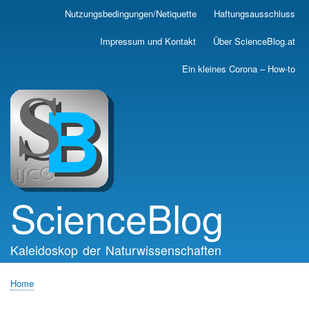
Skip
Nutzungsbedingungen/Netiquette
Haftungsausschluss
Main
to
main
navigation
Impressum und Kontakt
Über ScienceBlog.at
content
Ein kleines Corona – How-to
ScienceBlog
Kaleidoskop der Naturwissenschaften
Home
Breadcrumb