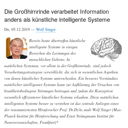
der
Braunalgen:
Die Großhirnrinde verarbeitet Information
Ursprünge
anders als künstliche intelligente Systeme
und
Evolution
einer
Do, 05.12.2019 —
Wolf Singer
vielzelligen,
sexuellen
Bereits heute übertreffen künstliche
Entwicklung
intelligente Systeme in einigen
Bereichen die Leistungen des
menschlichen Gehirns. In
natürlichen Systemen, vor allem in der Großhirnrinde, sind jedoch
Verarbeitungsstrategien verwirklicht, die sich in wesentlichen Aspekten
von denen künstlicher Systeme unterscheiden. Ein besseres Verständnis
natürlicher intelligenter Systeme kann zur Aufklärung der Ursachen von
krankheitsbedingten Störungen beitragen und zudem die Konzeption
wesentlich effizienterer künstlicher Systeme erlauben. Diese natürlichen
intelligenten Systeme besser zu verstehen ist das zentrale Anliegen eines
der renommiertesten Hirnforscher Prof. Dr.Dr.hc.mult Wolf Singer (Max-
Planck-Institut für Hirnforschung und Ernst Strüngmann Institut für
Neurowissenschaften, Frankfurt)*