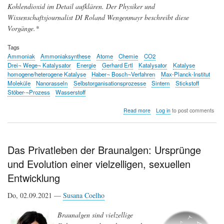
Kohlendioxid im Detail aufklären. Der Physiker und
Wissenschaftsjournalist DI Roland Wengenmayr beschreibt diese
Vorgänge.*
Tags
Ammoniak
Ammoniaksynthese
Atome
Chemie
CO2
Drei¬ Wege¬ Katalysator
Energie
Gerhard Ertl
Katalysator
Katalyse
homogene/heterogene Katalyse
Haber¬ Bosch¬Verfahren
Max-Planck-Institut
Moleküle
Nanorasseln
Selbstorganisationsprozesse
Sintern
Stickstoff
Stöber-¬Prozess
Wasserstoff
about
Read more
Log in
to post comments
Alles
ganz
schön
oberflächlich
Das Privatleben der Braunalgen: Ursprünge
–
und Evolution einer vielzelligen, sexuellen
heterogene
Katalyse
Entwicklung
Do, 02.09.2021 —
Susana Coelho
Braunalgen sind vielzellige