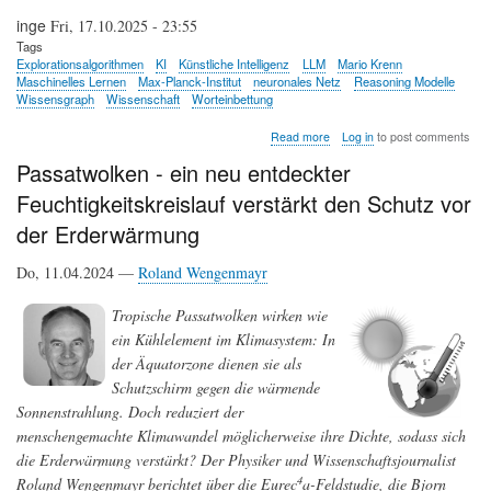
inge
Fri, 17.10.2025 - 23:55
Tags
Explorationsalgorithmen
KI
Künstliche Intelligenz
LLM
Mario Krenn
Maschinelles Lernen
Max-Planck-Institut
neuronales Netz
Reasoning Modelle
Wissensgraph
Wissenschaft
Worteinbettung
about
Read more
Log in
to post comments
Wie
Passatwolken - ein neu entdeckter
weit
kann
Feuchtigkeitskreislauf verstärkt den Schutz vor
künstliche
Intelligenz
der Erderwärmung
neue
Ideen
Do, 11.04.2024 —
Roland Wengenmayr
in
der
Wissenschaft
Tropische Passatwolken wirken wie
generieren?
ein Kühlelement im Klimasystem: In
der Äquatorzone dienen sie als
Schutzschirm gegen die wärmende
Sonnenstrahlung. Doch reduziert der
menschengemachte Klimawandel möglicherweise ihre Dichte, sodass sich
die Erderwärmung verstärkt? Der Physiker und Wissenschaftsjournalist
4
Roland Wengenmayr berichtet über die Eurec
a-Feldstudie, die Bjorn