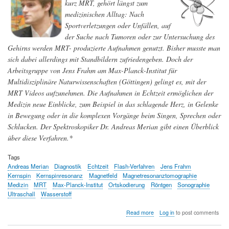
kurz MRT, gehört längst zum
der
medizinischen Alltag: Nach
Erderwärmung
Sportverletzungen oder Unfällen, auf
der Suche nach Tumoren oder zur Untersuchung des
Gehirns werden MRT- produzierte Aufnahmen genutzt. Bisher musste man
sich dabei allerdings mit Standbildern zufriedengeben. Doch der
Arbeitsgruppe von Jens Frahm am Max-Planck-Institut für
Multidisziplinäre Naturwissenschaften (Göttingen) gelingt es, mit der
MRT Videos aufzunehmen. Die Aufnahmen in Echtzeit ermöglichen der
Medizin neue Einblicke, zum Beispiel in das schlagende Herz, in Gelenke
in Bewegung oder in die komplexen Vorgänge beim Singen, Sprechen oder
Schlucken. Der Spektroskopiker Dr. Andreas Merian gibt einen Überblick
über diese Verfahren.*
Tags
Andreas Merian
Diagnostik
Echtzeit
Flash-Verfahren
Jens Frahm
Kernspin
Kernspinresonanz
Magnetfeld
Magnetresonanztomographie
Medizin
MRT
Max-Planck-Institut
Ortskodierung
Röntgen
Sonographie
Ultraschall
Wasserstoff
about
Read more
Log in
to post comments
Live-
Videos