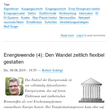
Tags
Algorithmen
Ausgangsschicht
Eingangsschicht
Ernst Strüngmann Institut
Erregungsmuster
Gehirn
Großhirnrinde
Hirnforschung
Information
KI
KI-Systeme
Knoten
Max-Planck-Institut
Nervenzellen
Netzwerk
neuronale Netze
Schaltkreise
Schichten
Verarbeitungsstrategien
Wolf Singer
about
Read more
Log in
to post comments
Die
Großhirnrinde
verarbeitet
Information
Energiewende (4): Den Wandel zeitlich flexibel
anders
gestalten
als
künstliche
intelligente
Do, 08.08.2019 - 19:55 —
Robert Schlögl
Systeme
Das Endziel der Energiewende ist
ein vollständig defossilisiertes
Energiesystem, das auf freien
Elektronen und synthetischen
Brennstoffen als zwei Erscheinungsformen
erneuerbarer Energie basiert. Der Transformationsprozess kann aber auf