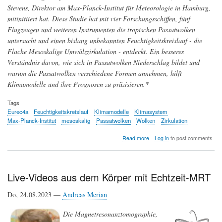
Stevens, Direktor am Max-Planck-Institut für Meteorologie in Hamburg,
mitinitiiert hat. Diese Studie hat mit vier Forschungsschiffen, fünf
Flugzeugen und weiteren Instrumenten die tropischen Passatwolken
untersucht und einen bislang unbekannten Feuchtigkeitskreislauf - die
Flache Mesoskalige Umwälzzirkulation - entdeckt. Ein besseres
Verständnis davon, wie sich in Passatwolken Niederschlag bildet und
warum die Passatwolken verschiedene Formen annehmen, hilft
Klimamodelle und ihre Prognosen zu präzisieren.*
Tags
Eurec4a
Feuchtigkeitskreislauf
Klimamodelle
Klimasystem
Max-Planck-Institut
mesoskalig
Passatwolken
Wolken
Zirkulation
about
Read more
Log in
to post comments
Passatwolken
-
ein
neu
Live-Videos aus dem Körper mit Echtzeit-MRT
entdeckter
Feuchtigkeitskreislauf
Do, 24.08.2023 —
Andreas Merian
verstärkt
den
Die Magnetresonanztomographie,
Schutz
vor