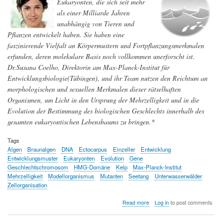
Eukaryonten, die sich seit mehr
als einer Milliarde Jahren
unabhängig von Tieren und
Pflanzen entwickelt haben. Sie haben eine
faszinierende Vielfalt an Körpermustern und Fortpflanzungsmerkmalen
erfunden, deren molekulare Basis noch vollkommen unerforscht ist.
Dr.Susana Coelho, Direktorin am Max-Planck-Institut für
Entwicklungsbiologie(Tübingen), und ihr Team nutzen den Reichtum an
morphologischen und sexuellen Merkmalen dieser rätselhaften
Organismen, um Licht in den Ursprung der Mehrzelligkeit und in die
Evolution der Bestimmung des biologischen Geschlechts innerhalb des
gesamten eukaryontischen Lebensbaums zu bringen.*
Tags
Algen
Braunalgen
DNA
Ectocarpus
Einzeller
Entwicklung
Entwicklungsmuster
Eukaryonten
Evolution
Gene
Geschlechtschromosom
HMG-Domäne
Kelp
Max-Planck-Institut
Mehrzelligkeit
Modellorganismus
Mutanten
Seetang
Unterwasserwälder
Zellorganisation
about
Read more
Log in
to post comments
Das
Privatleben