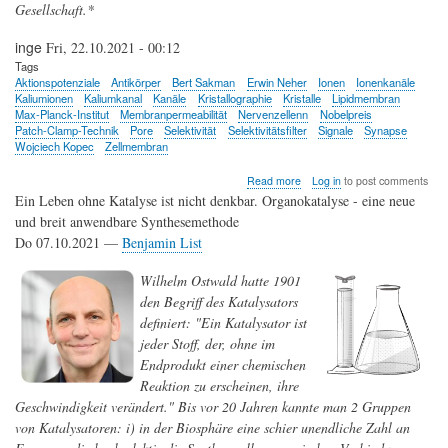
Gesellschaft.*
inge
Fri, 22.10.2021 - 00:12
Tags
Aktionspotenziale
Antikörper
Bert Sakman
Erwin Neher
Ionen
Ionenkanäle
Kaliumionen
Kaliumkanal
Kanäle
Kristallographie
Kristalle
Lipidmembran
Max-Planck-Institut
Membranpermeabilität
Nervenzellenn
Nobelpreis
Patch-Clamp-Technik
Pore
Selektivität
Selektivitätsfilter
Signale
Synapse
Wojciech Kopec
Zellmembran
about
Read more
Log in
to post comments
Signalübertragung:
Ein Leben ohne Katalyse ist nicht denkbar. Organokatalyse - eine neue
Wie
und breit anwendbare Synthesemethode
Ionen
Do 07.10.2021 —
Benjamin List
durch
die
Zellmembran
Wilhelm Ostwald hatte 1901
schlüpfen
den Begriff des Katalysators
definiert: "Ein Katalysator ist
jeder Stoff, der, ohne im
Endprodukt einer chemischen
Reaktion zu erscheinen, ihre
Geschwindigkeit verändert." Bis vor 20 Jahren kannte man 2 Gruppen
von Katalysatoren: i) in der Biosphäre eine schier unendliche Zahl an