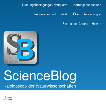
Skip
Nutzungsbedingungen/Netiquette
Haftungsausschluss
Main
to
main
navigation
Impressum und Kontakt
Über ScienceBlog.at
content
Ein kleines Corona – How-to
ScienceBlog
Kaleidoskop der Naturwissenschaften
Home
Breadcrumb