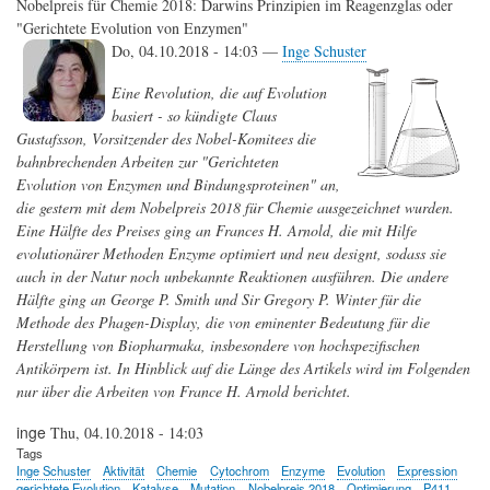
Nobelpreis für Chemie 2018: Darwins Prinzipien im Reagenzglas oder
Leben
"Gerichtete Evolution von Enzymen"
ohne
Do, 04.10.2018 - 14:03 —
Inge Schuster
Katalyse
ist
nicht
Eine Revolution, die auf Evolution
denkbar.
basiert - so kündigte Claus
Organokatalyse
Gustafsson, Vorsitzender des Nobel-Komitees die
-
eine
bahnbrechenden Arbeiten zur "Gerichteten
neue
Evolution von Enzymen und Bindungsproteinen" an,
und
die gestern mit dem Nobelpreis 2018 für Chemie ausgezeichnet wurden.
breit
anwendbare
Eine Hälfte des Preises ging an Frances H. Arnold, die mit Hilfe
Synthesemethode
evolutionärer Methoden Enzyme optimiert und neu designt, sodass sie
auch in der Natur noch unbekannte Reaktionen ausführen. Die andere
Hälfte ging an George P. Smith und Sir Gregory P. Winter für die
Methode des Phagen-Display, die von eminenter Bedeutung für die
Herstellung von Biopharmaka, insbesondere von hochspezifischen
Antikörpern ist. In Hinblick auf die Länge des Artikels wird im Folgenden
nur über die Arbeiten von France H. Arnold berichtet.
inge
Thu, 04.10.2018 - 14:03
Tags
Inge Schuster
Aktivität
Chemie
Cytochrom
Enzyme
Evolution
Expression
gerichtete Evolution
Katalyse
Mutation
Nobelpreis 2018
Optimierung
P411