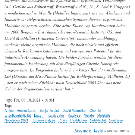
Enzymen, die hochselektiv die Synthese aller organischen Verbindungen
(d.i. Gerüste aus Kohlenstoff, Wasserstoff und N-, O-, S- Und P-Gruppen)
ermöglichen und ii) Metalle (Metallverbindungen), die von Akademie und
Industrie zur zielgerichteten chemischen Synthese diverser organischer
Moleküle eingesetzt werden. Eine dritte Klasse von Katalysatoren haben
um 2000 Benjamin List (damals Scripps-Research Institute, US) und
David MacMillan (Princeton University) voneinander unabhängig
entdeckt: kleine organische Moleküle, die hochselektiv und effizient
chemische Reaktionen katalysieren und ein enormes Potential für die
industrielle Anwendung haben. Die beiden Forscher wurden für diese
fundamentale Entdeckung mit dem diesjährigen Chemie-Nobelpreis
ausgezeichnet. Im Folgenden findet sich ein kurzer Bericht von Benjamin
List (Direktor am Max-Planck-Institut für Kohlenforschung, Mülheim, D)
, den er nach seiner Rückkehr nach Deutschland 2003 über das neue
Gebiet der Organokatalyse verfasst hat.*
inge
Fri, 08.10.2021 - 01:04
Tags
Amine
Aminosäuren
Benjamin List
David Macmillan
Chemie
Enantioselektivität
Enzym
Katalysator
Katalyse
Metalle
Moleküle
Nobelpreis 2021
Organokatalyse
Prolin
Reaktionen
Selektivität
Synthese
about
Read more
Log in
to post comments
Ein