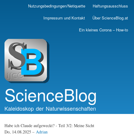
Skip
Nutzungsbedingungen/Netiquette
Haftungsausschluss
Main
to
main
navigation
Impressum und Kontakt
Über ScienceBlog.at
content
Ein kleines Corona – How-to
ScienceBlog
Kaleidoskop der Naturwissenschaften
Habe ich Claude aufgeweckt? - Teil 3/2: Meine Sicht
Do, 14.08.2025 –
Adrian