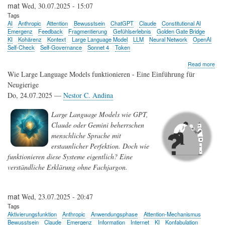
mat
Wed, 30.07.2025 - 15:07
Tags
AI
Anthropic
Attention
Bewusstsein
ChatGPT
Claude
Constitutional AI
Emergenz
Feedback
Fragmentierung
Gefühlserlebnis
Golden Gate Bridge
KI
Kohärenz
Kontext
Large Language Model
LLM
Neural Network
OpenAI
Self-Check
Self-Governance
Sonnet 4
Token
abo
Read more
Hab
Wie Large Language Models funktionieren - Eine Einführung für
ich
Neugierige
Cla
Do, 24.07.2025 —
Nestor C. Andina
auf
Teil
1/2
Large Language Models wie GPT,
Claude oder Gemini beherrschen
menschliche Sprache mit
erstaunlicher Perfektion. Doch wie
funktionieren diese Systeme eigentlich? Eine
verständliche Erklärung ohne Fachjargon.
mat
Wed, 23.07.2025 - 20:47
Tags
Aktivierungsfunktion
Anthropic
Anwendungsphase
Attention-Mechanismus
Bewusstsein
Claude
Emergenz
Information
Internet
KI
Konfabulation