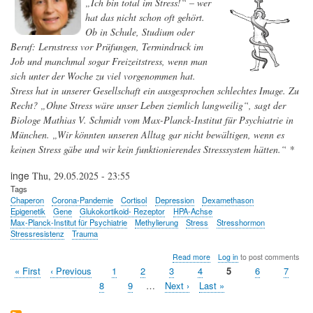
„Ich bin total im Stress!“ – wer
glymphatischen
Abfallentsorgung
hat das nicht schon oft gehört.
in
Ob in Schule, Studium oder
Echtzeit
Beruf: Lernstress vor Prüfungen, Termindruck im
eröffnet
neue
Job und manchmal sogar Freizeitstress, wenn man
Wege
sich unter der Woche zu viel vorgenommen hat.
zur
Stress hat in unserer Gesellschaft ein ausgesprochen schlechtes Image. Zu
Prävention
und
Recht? „Ohne Stress wäre unser Leben ziemlich langweilig“, sagt der
Behandlung
Biologe Mathias V. Schmidt vom Max-Planck-Institut für Psychiatrie in
neurodegenerativer
München. „Wir könnten unseren Alltag gar nicht bewältigen, wenn es
Erkrankungen
keinen Stress gäbe und wir kein funktionierendes Stresssystem hätten.“ *
inge
Thu, 29.05.2025 - 23:55
Tags
Chaperon
Corona-Pandemie
Cortisol
Depression
Dexamethason
Epigenetik
Gene
Glukokortikoid- Rezeptor
HPA-Achse
Max-Planck-Institut für Psychiatrie
Methylierung
Stress
Stresshormon
Stressresistenz
Trauma
about
Read more
Log in
to post comments
Was
First
« First
Previous
‹ Previous
Page
1
Page
2
Page
3
Page
4
Current
5
Page
6
Page
7
ist
Pagination
page
page
page
Page
8
Page
9
…
Next
Next ›
Last
Last »
Stress?
page
page
Ursachen
und