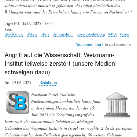
Jahrhunderts nicht unbedingt gefährden, da Indien hinsichtlich des
Bildungsniveaus und der Erwerbsbeteiligung von Frauen im Nachteil ist.*
inge
Fri, 04.07.2025 - 00:11
Tags
Bevölkerung
Bildung
China
demografisch
Erwerbsbeteiligung
IIASA
Indien
about
Read more
Log in
to post comments
Das
Angriff auf die Wissenschaft: Weizmann-
demografische
Wettrennen
Institut teilweise zerstört (unsere Medien
neu
denken:
schweigen dazu)
Wie
sieht
So. 29.06.2025 —
Redaktion
das
wirtschaftliche
Potenzial
Nachdem Israel iranische
Indiens
Nuklearanlagen bombardiert hatte, fand
und
in den frühen Morgenstunden des 15.
Chinas
in
Juni 2025 ein Vergeltungsangriff des
der
Irans statt, der katastrophale Schäden an wichtigen
Zukunft
aus?
Gebäuden des Weizmann Instituts in Israel verursachte. 2 direkt getroffene
Gebäude wurden dem Erdboden gleichgemacht, 50 weitere Gebäude