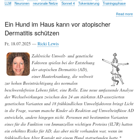
LLM
Neuronen
neuronale Netze
Sonnet 4
Tokenisierung
Trainingsphase
abo
Read more
Wie
Ein Hund im Haus kann vor atopischer
Lar
Lan
Dermatitis schützen
Mod
funk
Fr, 18.07.2025 —
Ricki Lewis
-
Ein
Ein
Zahlreiche Umwelt- und genetische
für
Faktoren spielen bei der Entstehung
Neu
der atopischen Dermatitis (AD),
einer Hauterkrankung, die weltweit
zur hohen Beeinträchtigung des normalen
beschwerdefreien Lebens führt, eine Rolle. Eine neue umfassende Analyse
der Wechselwirkungen zwischen den 24 am stärksten AD-assoziierten
genetischen Varianten und 18 frühkindlichen Umweltfaktoren bringt Licht
in die Frage, warum manche Kinder als Reaktion auf Umwelteinflüsse AD
entwickeln, andere hingegen nicht. Personen mit bestimmten Varianten
eines für die Funktion von Immunzellen wichtigen Proteins (IL7R) hatten
ein erhöhtes Risiko für AD, das aber nicht vorhanden war, wenn im
frühkindlichen Alter Kontakt mit einem Hund stattgefunden hatte.*