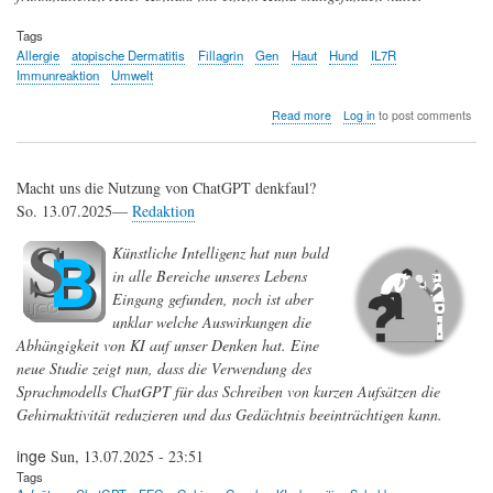
Tags
Allergie
atopische Dermatitis
Fillagrin
Gen
Haut
Hund
IL7R
Immunreaktion
Umwelt
about
Read more
Log in
to post comments
Ein
Hund
im
Macht uns die Nutzung von ChatGPT denkfaul?
Haus
kann
So. 13.07.2025—
Redaktion
vor
atopischer
Künstliche Intelligenz hat nun bald
Dermatitis
in alle Bereiche unseres Lebens
schützen
Eingang gefunden, noch ist aber
unklar welche Auswirkungen die
Abhängigkeit von KI auf unser Denken hat. Eine
neue Studie zeigt nun, dass die Verwendung des
Sprachmodells ChatGPT für das Schreiben von kurzen Aufsätzen die
Gehirnaktivität reduzieren und das Gedächtnis beeinträchtigen kann.
inge
Sun, 13.07.2025 - 23:51
Tags