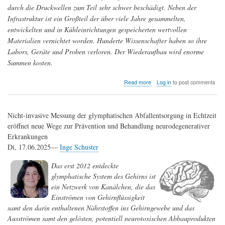
durch die Druckwellen zum Teil sehr schwer beschädigt. Neben der
Infrastruktur ist ein Großteil der über viele Jahre gesammelten,
entwickelten und in Kühleinrichtungen gespeicherten wertvollen
Materialien vernichtet worden. Hunderte Wissenschafter haben so ihre
Labors, Geräte und Proben verloren. Der Wiederaufbau wird enorme
Summen kosten.
about
Read more
Log in
to post comments
Angriff
auf
die
Nicht-invasive Messung der glymphatischen Abfallentsorgung in Echtzeit
Wissenschaft:
Weizmann-
eröffnet neue Wege zur Prävention und Behandlung neurodegenerativer
Institut
Erkrankungen
teilweise
Di, 17.06.2025—
Inge Schuster
zerstört
(unsere
Das erst 2012 entdeckte
Medien
schweigen
glymphatische System des Gehirns ist
dazu)
ein Netzwerk von Kanälchen, die das
Einströmen von Gehirnflüssigkeit
samt den darin enthaltenen Nährstoffen ins Gehirngewebe und das
Ausströmen samt den gelösten, potentiell neurotoxischen Abbauprodukten