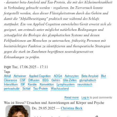
- darunter beta-Amyloid und Tau-Protein, die mit der Alzheimerkrankheit
in Verbindung gebracht werden - regulieren. Im Tierversuch konnte
festgestellt werden, dass dieser Flüssigkeitsstrom durch das Gehirn und
damit die "Abfallbeseitigung" praktisch nur während des Schlafs
stattfindet. Ein von Applied Cognition entwickeltes Gerät erweist sich als
geeignet, um erstmals unter möglichst natürlichen Bedingungen und
zeitaufgelöst die Biologie des glymphatischen Systems und dessen
Fehlfunktionen am Menschen zu untersuchen, frühzeitig Personen mit
beeinträchtigter Funktion zu identifizieren und therapeutische Strategien
gegen die stark im Zunehmen begriffenen neurodegenerativen
Erkrankungen zu prüfen.
inge
Tue, 17.06.2025 - 17:11
Tags
Abfall
Alzheimer
Applied Cognition
AOQ4
Astrozyten
Beta-Amyloid
Blut
Clearance
CSF
Diffusion
EEG
Gehirn
Glia-Zellen
glymphatisch
Interstitium
ISF
Kanäle
Konvektion
Lymphsystem
neurotoisch
perivaskulär
Schlaf
Tau-Protein
Wachzustand
about
Read more
Log in
to post comments
Nicht-
Was ist Stress? Ursachen und Auswirkungen auf Körper und Psyche
invasive
Do, 29.05.2025 —
Christina Beck
Messung
der