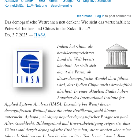
Aufsätze
ChatGPT
EEG
Gehirn
Google
KI
kognitive Schulden
Konnektivität
LLM-Nutzung
Search-engine
about
Read more
Log in
to post comments
Macht
Das demografische Wettrennen neu denken: Wie sieht das wirtschaftliche
uns
Potenzial Indiens und Chinas in der Zukunft aus?
die
Do, 3.7.2025 —
IIASA
Nutzung
von
ChatGPT
Indien hat China als
denkfaul?
bevölkerungsreichstes
Land der Welt bereits
überholt- Es stellt sich
damit die Frage, ob
dieser demografische Wandel dazu führen
wird, dass Indien China auch wirtschaftlich
überholt. In einer aktuellen Studie haben
Forscher des International Institute for
Applied Systems Analysis (IIASA, Laxenbug bei Wien) diesen
demografischen Wettlauf über die reine Bevölkerungszahl hinaus
untersucht. Anhand mehrdimensionaler demografischer Prognosen nach
Alter, Geschlecht, Bildungsstand und Erwerbsbeteiligung zeigen sie, dass
China wohl derzeit demografische Probleme hat; diese werden aber seine
führende Stellung vor Indien für den größten Teil des nächsten halben