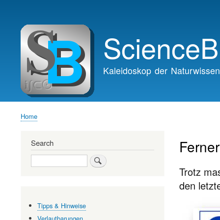
Main
navigation
ScienceB
Kaleidoskop der Naturwissen
Home
Breadcrumb
Ferne
Search
Search
Trotz mas
den letzt
Tipps & Hinweise
Verlautbarungen