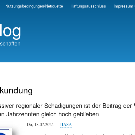
Skip
Nutzungsbedingungen/Netiquette
Haftungsausschluss
Impressum 
to
main
log
content
schaften
rkundung
siver regionaler Schädigungen ist der Beitrag de
en Jahrzehnten gleich hoch geblieben
Do, 18.07.2024 —
IIASA