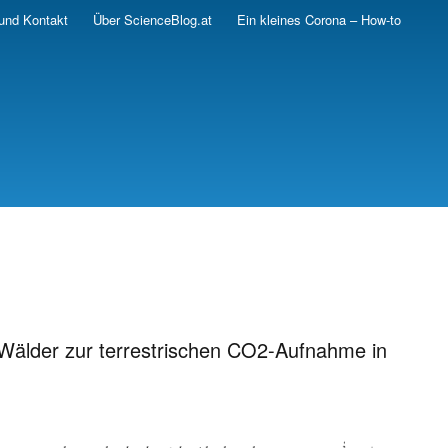
und Kontakt
Über ScienceBlog.at
Ein kleines Corona – How-to
r Wälder zur terrestrischen CO2-Aufnahme in