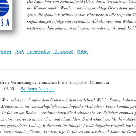
Die Aufnahme von Kohlendioxid (CO
) durch terrestrische Ök
2
des Klimawandels; Wälder sind lebenswichtige Ökosysteme und s
gegen die globale Erwärmung dar. Eine neue Studie zeigt ein ü
Gefährdungen infolge von regionalen Abholzungen und Waldbrä
letzten drei Jahrzehnten in nahezu unverändertem Ausmaß Kohl
ffsenke
IIASA
Fernerkundung
Klimawandel
Wälder
gsfreie Vermessung der römischen Provinzhauptstadt Carnuntum
6 - 06:50 —
Wolfgang Neubauer
Was verbirgt sich unter dem Boden auf dem wir leben? Welche Spuren haben un
Modernste naturwissenschaftlich-technologische Methoden - Fernerkundungsver
Verfahren am Boden - revolutionieren die Archäologie, ermöglichen erstmals 
zerstörungsfrei zu untersuchen und abzubilden. Der Archäologe, Mathematik
 neu gegründeten Ludwig Boltzmann Instituts für Archäologische Prospektion* 
es internationalen Teams, das derartige Verfahren entwickelt und damit die Grun