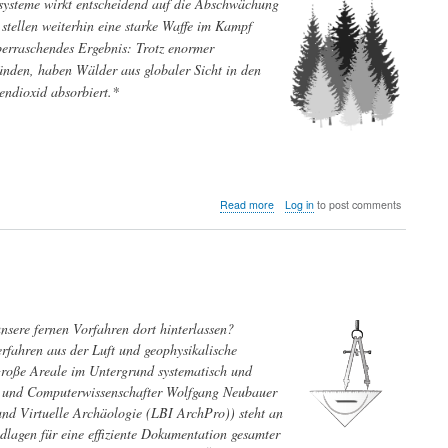
osysteme wirkt entscheidend auf die Abschwächung
tellen weiterhin eine starke Waffe im Kampf
berraschendes Ergebnis: Trotz enormer
nden, haben Wälder aus globaler Sicht in den
endioxid absorbiert.*
about
Read more
Log in
to post comments
Trotz
massiver
regionaler
Schädigungen
ist
der
Beitrag
sere fernen Vorfahren dort hinterlassen?
der
fahren aus der Luft und geophysikalische
Wälder
große Areale im Untergrund systematisch und
zur
terrestrischen
er und Computerwissenschafter Wolfgang Neubauer
CO2-
und Virtuelle Archäologie (LBI ArchPro)) steht an
Aufnahme
dlagen für eine effiziente Dokumentation gesamter
in