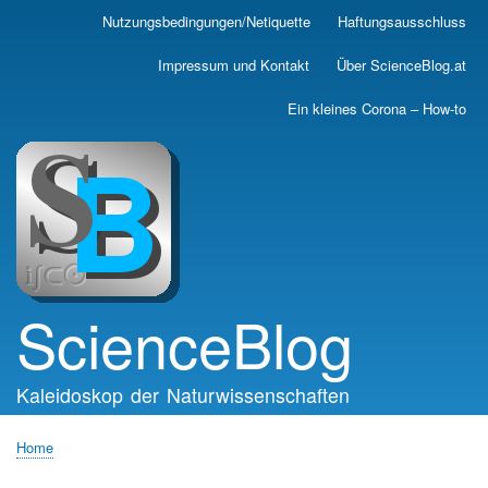
Skip
Nutzungsbedingungen/Netiquette
Haftungsausschluss
Main
to
main
navigation
Impressum und Kontakt
Über ScienceBlog.at
content
Ein kleines Corona – How-to
ScienceBlog
Kaleidoskop der Naturwissenschaften
Home
Breadcrumb