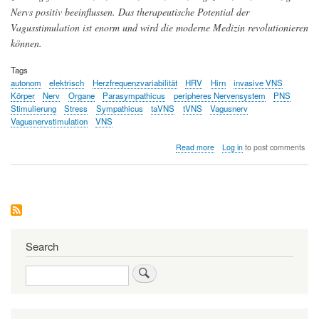
Nervs positiv beeinflussen. Das therapeutische Potential der
Vagusstimulation ist enorm und wird die moderne Medizin revolutionieren
können.
Tags
autonom
elektrisch
Herzfrequenzvariabilität
HRV
Hirn
invasive VNS
Körper
Nerv
Organe
Parasympathicus
peripheres Nervensystem
PNS
Stimulierung
Stress
Sympathicus
taVNS
tVNS
Vagusnerv
Vagusnervstimulation
VNS
about
Read more
Log in
to post comments
Stimulation
des
Vagusnervs
-
eine
Revolution
in
der
Search
Therapie
physischer
Search
und
psychischer
Erkrankungen?