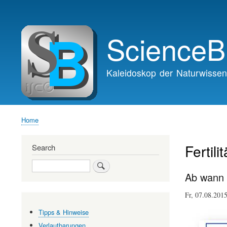
Main
navigation
ScienceB
Kaleidoskop der Naturwissen
Home
Breadcrumb
Fertili
Search
Search
Ab wann i
Fr, 07.08.201
Tipps & Hinweise
Verlautbarungen