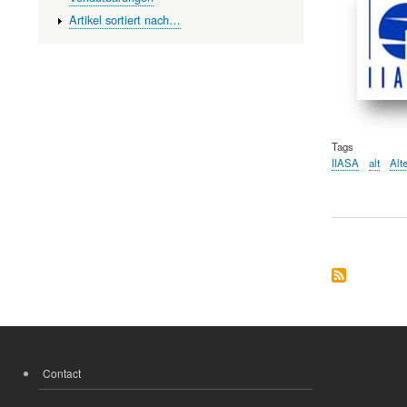
Artikel sortiert nach…
Tags
IIASA
alt
Alt
Contact
FOOTER
MENU