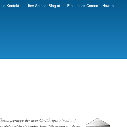
und Kontakt
Über ScienceBlog.at
Ein kleines Corona – How-to
ölkerungsgruppe der über 65-Jährigen nimmt auf
 gleichzeitig sinkenden Fertilität enorm zu, deren