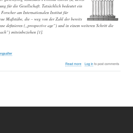
g für die Gesellschaft. Tatsächlich bedeutet ein
Forscher am Internationalen Institut für
e Maßstäbe, die – weg von der Zahl der bereits
ne definieren („prospective age“) und in einem weiteren Schritt die
oach“) miteinbeziehen [1].
ngsalter
about
Read more
Log in
to post comments
Ab
wann
ist
man
wirklich
alt?