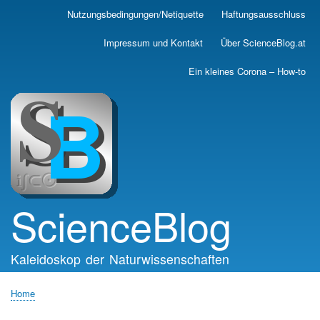
Skip
Nutzungsbedingungen/Netiquette
Haftungsausschluss
Main
to
main
navigation
Impressum und Kontakt
Über ScienceBlog.at
content
Ein kleines Corona – How-to
ScienceBlog
Kaleidoskop der Naturwissenschaften
Home
Breadcrumb