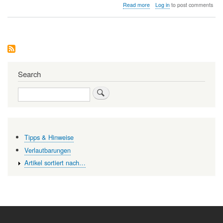
about
Read more
Log in
to post comments
Überschreitungen
von
Diesel-
Emissionen
—
Auswirkungen
auf
die
Search
globale
Gesundheit
Search
und
Umwelt
Tipps & Hinweise
Verlautbarungen
Artikel sortiert nach…