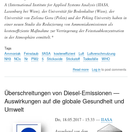
A (International Institute for Applied Systems Analysis (IIASA,
Laxenburg bei Wien), der Universität für Bodenkultur (Wien), der
Universität von Zielona Gora (Polen) und der Peking University haben in
einer neuen Studie die Reduzierung von Ammoniakemissionen als
kosteneffiziente Maßnahme zur Verringerung der Feinstaubkonzentration
in der Atmosphäre ermittelt.*
Tags
Ammoniak
Feinstaub
IIASA
kosteneffizient
Luft
Luftverschmutzung
NH3
NOx
Nr
PM2
5
Stickoxide
Stickstoff
Todesfälle
WHO
about
Read more
Log in
to post comments
Luftverschmutzung
in
Europa:
Ammoniak
Überschreitungen von Diesel-Emissionen —
sollte
Auswirkungen auf die globale Gesundheit und
vordringlich
reduziert
Umwelt
werden
Do, 18.05.2017 - 15:33 —
IIASA
Ausgehend von dem