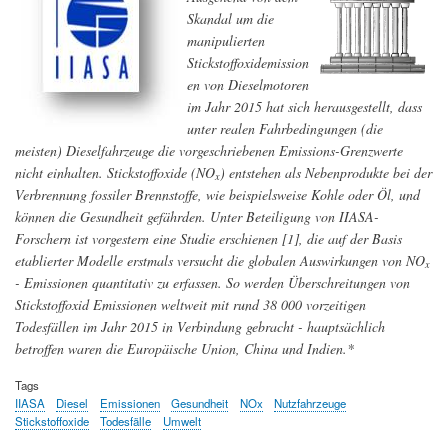
Skandal um die
manipulierten
Stickstoffoxidemission
en von Dieselmotoren
im Jahr 2015 hat sich herausgestellt, dass
unter realen Fahrbedingungen (die
meisten) Dieselfahrzeuge die vorgeschriebenen Emissions-Grenzwerte
nicht einhalten. Stickstoffoxide (NO
) entstehen als Nebenprodukte bei der
x
Verbrennung fossiler Brennstoffe, wie beispielsweise Kohle oder Öl, und
können die Gesundheit gefährden. Unter Beteiligung von IIASA-
Forschern ist vorgestern eine Studie erschienen [1], die auf der Basis
etablierter Modelle erstmals versucht die globalen Auswirkungen von NO
x
- Emissionen quantitativ zu erfassen. So werden Überschreitungen von
Stickstoffoxid Emissionen weltweit mit rund 38 000 vorzeitigen
Todesfällen im Jahr 2015 in Verbindung gebracht - hauptsächlich
betroffen waren die Europäische Union, China und Indien.*
Tags
IIASA
Diesel
Emissionen
Gesundheit
NOx
Nutzfahrzeuge
Stickstoffoxide
Todesfälle
Umwelt