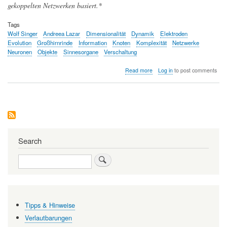
gekoppelten Netzwerken basiert.*
Tags
Wolf Singer
Andreea Lazar
Dimensionalität
Dynamik
Elektroden
Evolution
Großhirnrinde
Information
Knoten
Komplexität
Netzwerke
Neuronen
Objekte
Sinnesorgane
Verschaltung
about
Read more
Log in
to post comments
Die
Großhirnrinde,
ein
hochdimensionales,
dynamisches
System
Search
Search
Tipps & Hinweise
Verlautbarungen