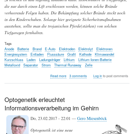
die nur durch einen Lift erschlossen werden, können solche Brände
verheerende Folgen haben. Die Bekämpfung solcher Brände steckt noch
in den Kinderschuhen. Solange hier geeignete Sicherheitsmaßnahmen
ausstehen, sollte man die trojanischen Pferde(stärken) von solchen
Tiefgaragen fernhalten.
Tags
Anode
Batterie
Brand
E-Auto
Elektroden
Elektrolyt
Elektronen
Energiesystem
Entladen
Flusssäure
Grafit
Kathode
Klimawandel
Kurzschluss
Laden
Ladungsträger
Lithium
Lithium-Ionen-Batterie
Metalloxid
Separator
Strom
Thermal Runaway
Zelle
about
Read more
3 comments
Log in
to post comments
Trojaner
in
der
Tiefgarage
Optogenetik erleuchtet
-
Informationsverarbeitung im Gehirn
wenn
das
E-
Do, 23.02.2017 - 22:01 —
Gero Miesenböck
Auto
brennt
Optogenetik ist eine neue