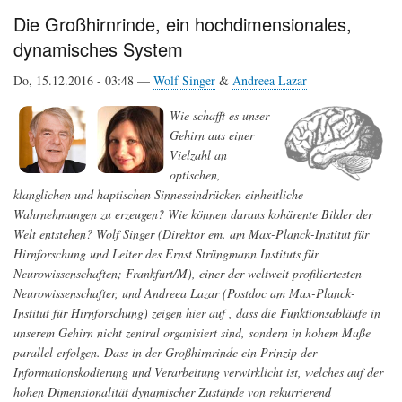
im
Die Großhirnrinde, ein hochdimensionales,
Gehirn
dynamisches System
Do, 15.12.2016 - 03:48 —
Wolf Singer
&
Andreea Lazar
Wie schafft es unser
Gehirn aus einer
Vielzahl an
optischen,
klanglichen und haptischen Sinneseindrücken einheitliche
Wahrnehmungen zu erzeugen? Wie können daraus kohärente Bilder der
Welt entstehen? Wolf Singer (Direktor em. am Max-Planck-Institut für
Hirnforschung und Leiter des Ernst Strüngmann Instituts für
Neurowissenschaften; Frankfurt/M), einer der weltweit profiliertesten
Neurowissenschafter, und Andreea Lazar (Postdoc am Max-Planck-
Institut für Hirnforschung) zeigen hier auf , dass die Funktionsabläufe in
unserem Gehirn nicht zentral organisiert sind, sondern in hohem Maße
parallel erfolgen. Dass in der Großhirnrinde ein Prinzip der
Informationskodierung und Verarbeitung verwirklicht ist, welches auf der
hohen Dimensionalität dynamischer Zustände von rekurrierend