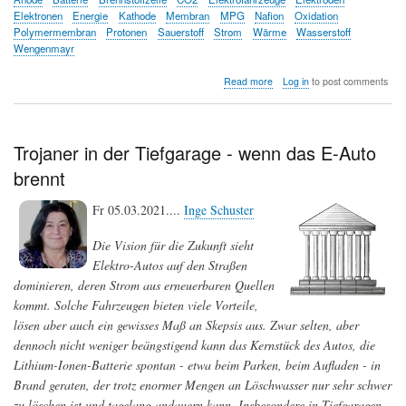
Elektronen
Energie
Kathode
Membran
MPG
Nafion
Oxidation
Polymermembran
Protonen
Sauerstoff
Strom
Wärme
Wasserstoff
Wengenmayr
about
Read more
Log in
to post comments
Brennstoffzellen:
Knallgas
unter
Kontrolle
Trojaner in der Tiefgarage - wenn das E-Auto
brennt
Fr 05.03.2021....
Inge Schuster
Die Vision für die Zukunft sieht
Elektro-Autos auf den Straßen
dominieren, deren Strom aus erneuerbaren Quellen
kommt. Solche Fahrzeugen bieten viele Vorteile,
lösen aber auch ein gewisses Maß an Skepsis aus. Zwar selten, aber
dennoch nicht weniger beängstigend kann das Kernstück des Autos, die
Lithium-Ionen-Batterie spontan - etwa beim Parken, beim Aufladen - in
Brand geraten, der trotz enormer Mengen an Löschwasser nur sehr schwer
zu löschen ist und tagelang andauern kann. Insbesondere in Tiefgaragen,