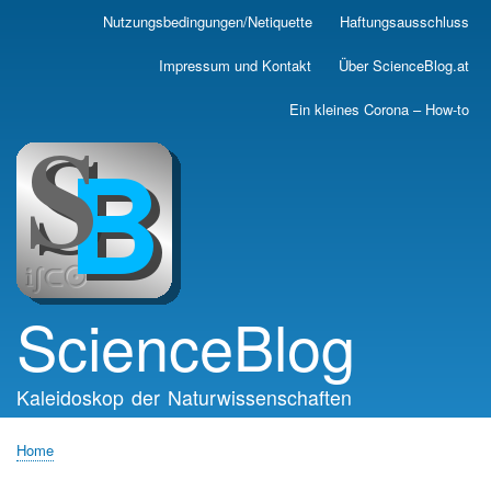
Skip
Nutzungsbedingungen/Netiquette
Haftungsausschluss
Main
to
main
navigation
Impressum und Kontakt
Über ScienceBlog.at
content
Ein kleines Corona – How-to
ScienceBlog
Kaleidoskop der Naturwissenschaften
Home
Breadcrumb