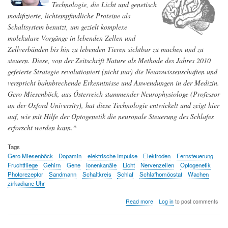
Technologie, die Licht und genetisch
modifizierte, lichtempfindliche Proteine als
Schaltsystem benutzt, um gezielt komplexe
molekulare Vorgänge in lebenden Zellen und
Zellverbänden bis hin zu lebenden Tieren sichtbar zu machen und zu
steuern. Diese, von der Zeitschrift Nature als Methode des Jahres 2010
gefeierte Strategie revolutioniert (nicht nur) die Neurowissenschaften und
verspricht bahnbrechende Erkenntnisse und Anwendungen in der Medizin.
Gero Miesenböck, aus Österreich stammender Neurophysiologe (Professor
an der Oxford University), hat diese Technologie entwickelt und zeigt hier
auf, wie mit Hilfe der Optogenetik die neuronale Steuerung des Schlafes
erforscht werden kann.*
Tags
Gero Miesenböck
Dopamin
elektrische Impulse
Elektroden
Fernsteuerung
Fruchtfliege
Gehirn
Gene
Ionenkanäle
Licht
Nervenzellen
Optogenetik
Photorezeptor
Sandmann
Schaltkreis
Schlaf
Schlafhomöostat
Wachen
zirkadiane Uhr
about
Read more
Log in
to post comments
Optogenetik
erleuchtet
Informationsverarbeitung