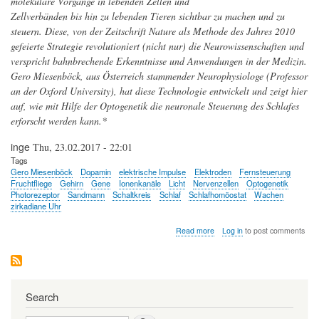
molekulare Vorgänge in lebenden Zellen und
Zellverbänden bis hin zu lebenden Tieren sichtbar zu machen und zu
steuern. Diese, von der Zeitschrift Nature als Methode des Jahres 2010
gefeierte Strategie revolutioniert (nicht nur) die Neurowissenschaften und
verspricht bahnbrechende Erkenntnisse und Anwendungen in der Medizin.
Gero Miesenböck, aus Österreich stammender Neurophysiologe (Professor
an der Oxford University), hat diese Technologie entwickelt und zeigt hier
auf, wie mit Hilfe der Optogenetik die neuronale Steuerung des Schlafes
erforscht werden kann.*
inge
Thu, 23.02.2017 - 22:01
Tags
Gero Miesenböck
Dopamin
elektrische Impulse
Elektroden
Fernsteuerung
Fruchtfliege
Gehirn
Gene
Ionenkanäle
Licht
Nervenzellen
Optogenetik
Photorezeptor
Sandmann
Schaltkreis
Schlaf
Schlafhomöostat
Wachen
zirkadiane Uhr
about
Read more
Log in
to post comments
Optogenetik
erleuchtet
Informationsverarbeitung
im
Gehirn
Search