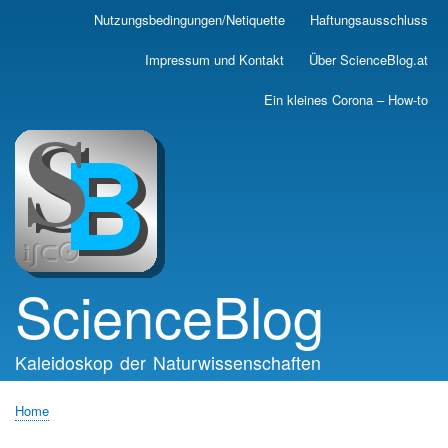
Skip
Nutzungsbedingungen/Netiquette
Haftungsausschluss
Main
to
main
navigation
Impressum und Kontakt
Über ScienceBlog.at
content
Ein kleines Corona – How-to
ScienceBlog
Kaleidoskop der Naturwissenschaften
Home
Breadcrumb