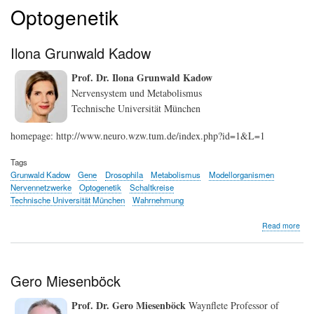
Optogenetik
Ilona Grunwald Kadow
Prof. Dr. Ilona Grunwald Kadow
Nervensystem und Metabolismus
Technische Universität München
homepage: http://www.neuro.wzw.tum.de/index.php?id=1&L=1
Tags
Grunwald Kadow
Gene
Drosophila
Metabolismus
Modellorganismen
Nervennetzwerke
Optogenetik
Schaltkreise
Technische Universität München
Wahrnehmung
abo
Read more
Ilon
Gru
Kad
Gero Miesenböck
Prof. Dr. Gero Miesenböck
Waynflete Professor of