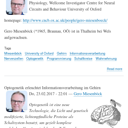
Physiology, Wellcome Investigator Centre for Neural
Circuits and Behaviour University of Oxford
homepage:
http://www.cncb.ox.ac.uk/people/gero-miesenboeck/
Gero Miesenböck (*1965, Braunau, OÖ) ist in Thalheim bei Wels
aufgewachsen.
Tags
Miesenböck
University of Oxford
Gehirn
Informationsverarbeitung
Nervenzellen
Optogenetik
Programmierung
Schaltkreise
Wahrnehmung
abo
Read more
Ger
Mie
Optogenetik erleuchtet Informationsverarbeitung im Gehirn
Do, 23.02.2017 - 22:01 —
Gero Miesenböck
Optogenetik ist eine neue
Technologie, die Licht und genetisch
modifizierte, lichtempfindliche Proteine als
Schaltsystem benutzt, um gezielt komplexe