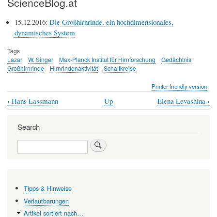
ScienceBlog.at
15.12.2016:
Die Großhirnrinde, ein hochdimensionales,
dynamisches System
Tags
Lazar
W. Singer
Max-Planck Institut für Hirnforschung
Gedächtnis
Großhirnrinde
Hirnrindenaktivität
Schaltkreise
Printer-friendly version
‹
›
Hans Lassmann
Up
Elena Levashina
Book
traversal
Search
links
Search
for
Andreea
Lazar
Tipps & Hinweise
Verlautbarungen
Artikel sortiert nach…