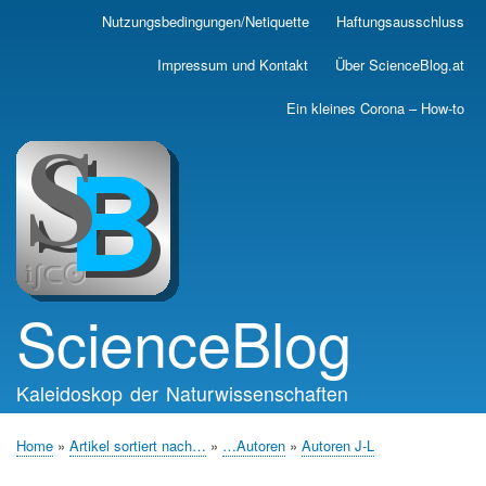
Skip
Nutzungsbedingungen/Netiquette
Haftungsausschluss
Main
to
main
navigation
Impressum und Kontakt
Über ScienceBlog.at
content
Ein kleines Corona – How-to
ScienceBlog
Kaleidoskop der Naturwissenschaften
Home
Artikel sortiert nach…
…Autoren
Autoren J-L
Breadcrumb