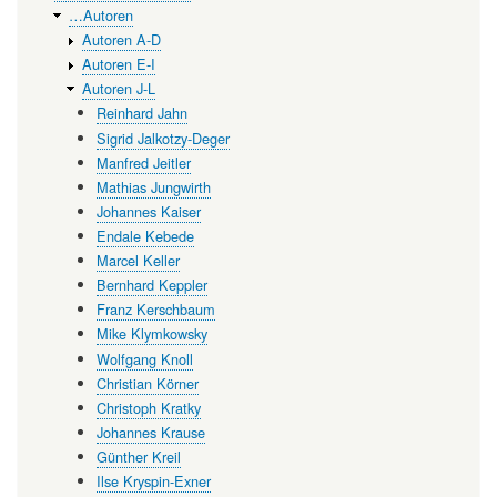
…Autoren
Autoren A-D
Autoren E-I
Autoren J-L
Reinhard Jahn
Sigrid Jalkotzy-Deger
Manfred Jeitler
Mathias Jungwirth
Johannes Kaiser
Endale Kebede
Marcel Keller
Bernhard Keppler
Franz Kerschbaum
Mike Klymkowsky
Wolfgang Knoll
Christian Körner
Christoph Kratky
Johannes Krause
Günther Kreil
Ilse Kryspin-Exner