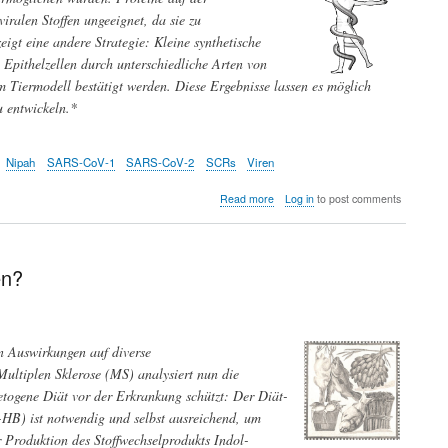
iralen Stoffen ungeeignet, da sie zu
eigt eine andere Strategie: Kleine synthetische
Epithelzellen durch unterschiedliche Arten von
m Tiermodell bestätigt werden. Diese Ergebnisse lassen es möglich
u entwickeln.*
Nipah
SARS-CoV-1
SARS-CoV-2
SCRs
Viren
about
Read more
Log in
to post comments
Auf
dem
Weg
zu
en?
einem
antiviralen
Breitband-
Wirkstoff
 Auswirkungen auf diverse
ltiplen Sklerose (MS) analysiert nun die
etogene Diät vor der Erkrankung schützt: Der Diät-
-
HB) ist notwendig und selbst ausreichend, um
Produktion des Stoffwechselprodukts Indol-