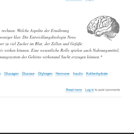
Die
Chemie
des
Lebensprocesses
-
Vortrag
n rechnen. Welche Aspekte der Ernährung
von
Vinzenz
 weniger klar. Die Entwicklungsbiologin Nora
Kletzinsky
er zu viel Zucker im Blut, der Zellen und Gefäße
vor
tiv wirken können. Eine wesentliche Rolle spielen auch Nahrungsmittel,
150
Jahren
lohnungssystem des Gehirns wirkenund Sucht erzeugen können.*
n
Glucagon
Glucose
Glykogen
Hormone
Insulin
Kohlenhydrate
about
Read more
Log in
to post comments
Übergewicht
–
Auswirkungen
auf
das
Gehirn