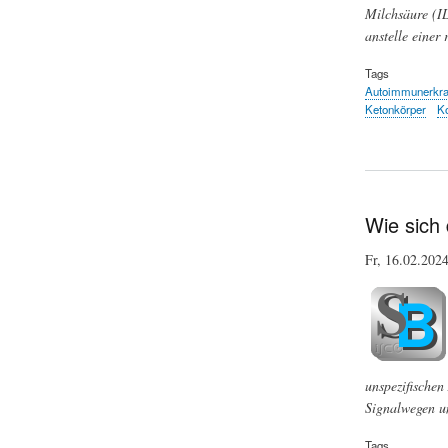
Milchsäure (IL
anstelle einer
Tags
Autoimmunerkr
Ketonkörper
K
Wie sich
Fr, 16.02.20
unspezifische
Signalwegen un
Tags