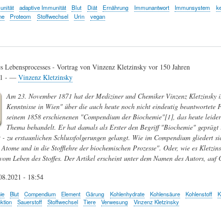
nität
adaptive Immunität
Blut
Diät
Ernährung
Immunantwort
Immunsystem
k
ne
Proteom
Stoffwechsel
Urin
vegan
s Lebensprocesses - Vortrag von Vinzenz Kletzinsky vor 150 Jahren
21 - —
Vinzenz Kletzinsky
Am 23. November 1871 hat der Mediziner und Chemiker Vinzenz Kletzinsky im
Kenntnisse in Wien" über die auch heute noch nicht eindeutig beantwortete F
seinem 1858 erschienenen "Compendium der Biochemie"[1], das heute leider un
Thema behandelt. Er hat damals als Erster den Begriff "Biochemie" geprägt 
 - zu erstaunlichen Schlussfolgerungen gelangt. Wie im Compendium gliedert sic
Atome und in die Stofflehre der biochemischen Prozesse". Oder, wie es Kletzin
vom Leben des Stoffes. Der Artikel erscheint unter dem Namen des Autors, auf 
08.2021 - 18:54
ie
Blut
Compendium
Element
Gärung
Kohlenhydrate
Kohlensäure
Kohlenstoff
K
ktion
Sauerstoff
Stoffwechsel
Tiere
Verwesung
Vinzenz Kletzinsky