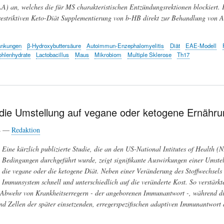
A) an, welches die für MS charakteristischen Entzündungsrektionen blockiert. F
 restriktiven Keto-Diät Supplementierung von
b
-
HB direkt zur Behandlung von A
ankungen
β-Hydroxybuttersäure
Autoimmun-Enzephalomyelitis
Diät
EAE-Modell
ohlenhydrate
Lactobacillus
Maus
Mikrobiom
Multiple Sklerose
Th17
 die Umstellung auf vegane oder ketogene Ernähr
24 —
Redaktion
Eine kürzlich publizierte Studie, die an den US-National Intitutes of Health (N
Bedingungen durchgeführt wurde, zeigt signifikante Auswirkungen einer Umste
die vegane oder die ketogene Diät. Neben einer Veränderung des Stoffwechsels
Immunsystem schnell und unterschiedlich auf die veränderte Kost. So verstärk
n Abwehr von Krankheitserregern - der angeborenen Immunantwort -, während d
d Zellen der später einsetzenden, erregerspezifischen adaptiven Immunantwort 