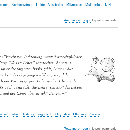
etogen
Kohlenhydrate
Lipide
Metabolite
Mikrobiom
Multiomics
NIH
about
Read more
Log in
to post comments
Wie
sich
die
Umstellung
auf
vegane
oder
 "Verein zur Verbreitung naturwissenschaftlicher
ketogene
rage "Was ist Leben" gesprochen. Bereits in
Ernährung
ter die forgotten books zählt, hatte er das
auf
unser
und ist- bei dem mageren Wissensstand der
Immunsystem
h der Vortrag in zwei Teile: in die "Chemie der
auswirkt
sky auch ausdrückt: die Lehre vom Stoff des Lebens
Grund der Länge aber in gekürzter Form*.
örper
Leben
Nahrung
organisch
Oxydation
Pflanzen
Proteine
about
Read more
Log in
to post comments