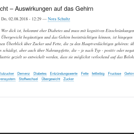
cht – Auswirkungen auf das Gehirn
Do, 02.08.2018 - 12:29 —
Nora Schultz
Wer dick ist, bekommt eher Diabetes und muss mit kognitiven Einschränkunge
Übergewicht begünstigen und das Gehirn beeinträchtigen können, ist hingegen
inen Überblick über Zucker und Fette, die zu den Hauptverdächtigen gehören: üb
 schädigt, aber auch über Nahrungsfette, die – je nach Typ - positiv oder nega
dustrie gezielt so entwickelt werden, dass sie möglichst verlockend auf das Be
lutzucker
Demenz
Diabetes
Entzündungswerte
Fette
fettleibig
Fructose
Gehir
vensystem
Stoffwechsel
Übergewicht
Zucker