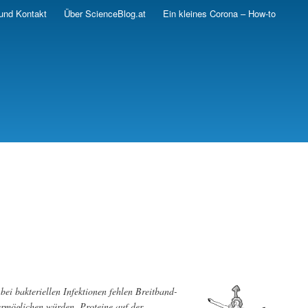
und Kontakt
Über ScienceBlog.at
Ein kleines Corona – How-to
ei bakteriellen Infektionen fehlen Breitband-
 ermöglichen würden. Proteine auf der