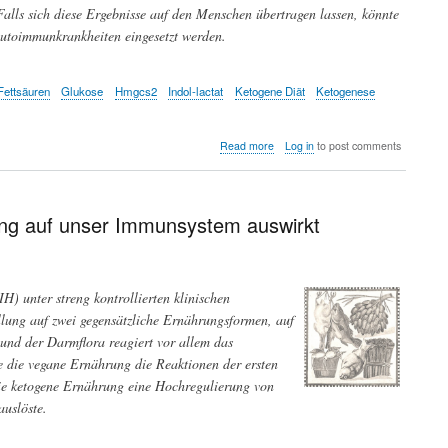
alls sich diese Ergebnisse auf den Menschen übertragen lassen, könnte
utoimmunkrankheiten eingesetzt werden.
Fettsäuren
Glukose
Hmgcs2
Indol-lactat
Ketogene Diät
Ketogenese
about
Read more
Log in
to post comments
Wie
wirkt
eine
ketogene
ung auf unser Immunsystem auswirkt
Diät
gegen
Autoimmunerkrankungen?
IH) unter streng kontrollierten klinischen
llung auf zwei gegensätzliche Ernährungsformen, auf
 und der Darmflora reagiert vor allem das
te die vegane Ernährung die Reaktionen der ersten
ie ketogene Ernährung eine Hochregulierung von
auslöste.