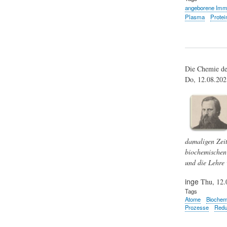
angeborene Immu
Plasma
Protei
Die Chemie de
Do, 12.08.20
damaligen Zeit
biochemischen 
und die Lehre 
inge
Thu, 12.
Tags
Atome
Biochem
Prozesse
Redu