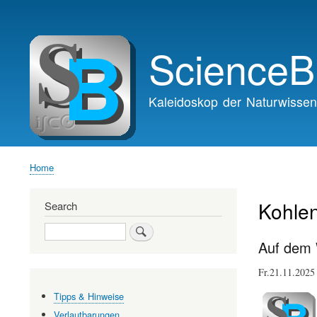
Main
navigation
ScienceB
Kaleidoskop der Naturwissen
Home
Breadcrumb
Kohle
Search
Search
Auf dem W
Fr.21.11.202
Tipps & Hinweise
Verlautbarungen