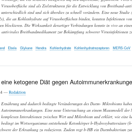
Virusoberfläche sind als Zielstrukturen für die Entwicklung von Breitband-antiv
unterschiedlich sind und sich überdies zu schnell verändern. Eine neue Studie z
), die an Kohlenhydrate auf Virusoberflächen binden, konnten Infektionen von 
en blockieren. Die Wirksamkeit derartiger Verbindungen konnte in vivo an eine
n antivirales Breitbandmedikament zur Bekämpfung schwerer Virusinfektionen z
and
Ebola
Glykane
Hendra
Kohlenhydrate
Kohlenhydratrezeptoren
MERS-CoV
t eine ketogene Diät gegen Autoimmunerkrankung
024 —
Redaktion
Ernährung und dadurch bedingte Veränderungen des Darm- Mikrobioms haben
Autoimmunerkrankungen. Eine neue Untersuchung an einem Mausmodell der Mu
komplexen Interaktionen zwischen Wirt und Mikrobiom und erklärt, wie eine k
bedingt im Wirtsorganismus entstehende Ketonkörper
b-
Hydroxybuttersäure (
b
chwere der Erkrankung zu reduzieren. Zudem regt
b-
HB ein Darmbakterium zur 