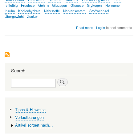
fettleibig
Fructose
Gehirn
Glucagon
Glucose
Glykogen
Hormone
Insulin
Kohlenhydrate
Nährstoffe
Nervensystem
Stoffwechsel
Übergewicht
Zucker
about
Read more
Log in
to post comments
Übergewicht
–
Auswirkungen
auf
das
Gehirn
Search
Search
Tipps & Hinweise
Verlautbarungen
Artikel sortiert nach…