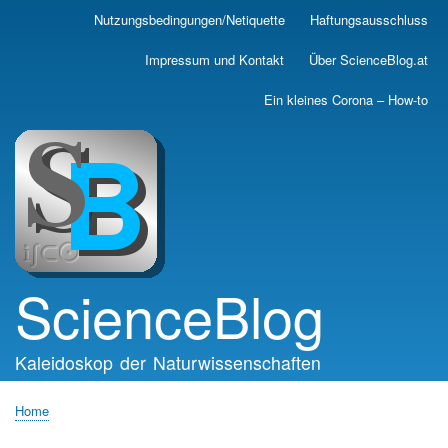
Skip
Nutzungsbedingungen/Netiquette
Haftungsausschluss
Main
to
main
navigation
Impressum und Kontakt
Über ScienceBlog.at
content
Ein kleines Corona – How-to
ScienceBlog
Kaleidoskop der Naturwissenschaften
Home
Breadcrumb