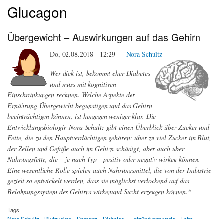
Glucagon
Übergewicht – Auswirkungen auf das Gehirn
Do, 02.08.2018 - 12:29 —
Nora Schultz
Wer dick ist, bekommt eher Diabetes
und muss mit kognitiven
Einschränkungen rechnen. Welche Aspekte der
Ernährung Übergewicht begünstigen und das Gehirn
beeinträchtigen können, ist hingegen weniger klar. Die
Entwicklungsbiologin Nora Schultz gibt einen Überblick über Zucker und
Fette, die zu den Hauptverdächtigen gehören: über zu viel Zucker im Blut,
der Zellen und Gefäße auch im Gehirn schädigt, aber auch über
Nahrungsfette, die – je nach Typ - positiv oder negativ wirken können.
Eine wesentliche Rolle spielen auch Nahrungsmittel, die von der Industrie
gezielt so entwickelt werden, dass sie möglichst verlockend auf das
Belohnungssystem des Gehirns wirkenund Sucht erzeugen können.*
Tags
Nora Schultz
Blutzucker
Demenz
Diabetes
Entzündungswerte
Fette