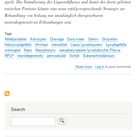
spielt. Die Stimulierung des Liquorabflusses und damit der darin gelösten
toxischen Proteine könnte eine neue erfolgversprechende Strategie zur
Behandlung von bislang nur unzulänglich therapierbaren
neurodegenerativen Erkrankungen sein.
Tags
Abfallprodukte
Astrozyten
Drainage
Dura mater
Gehirn
Gliazellen
Halslymphgefäße
Hirnhaut
interstitiell
Liquor Lymphsystem
Lymphgefäße
meningeal
Nase
Nasopharynx
nasopharyngealer lymphatischer Plexus
NPLP
neurodegenerativ
perivaskulär
Schlaf
Subarachnoidalraum
about
Read more
Log in
to post comments
Zur
Drainage
des
Gehirngewebes
über
ein
Netzwerk
von
Search
Lymphgefäßen
im
Search
Nasen-
Rachenraum