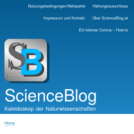
Skip
Nutzungsbedingungen/Netiquette
Haftungsausschluss
Main
to
main
navigation
Impressum und Kontakt
Über ScienceBlog.at
content
Ein kleines Corona – How-to
ScienceBlog
Kaleidoskop der Naturwissenschaften
Home
Breadcrumb