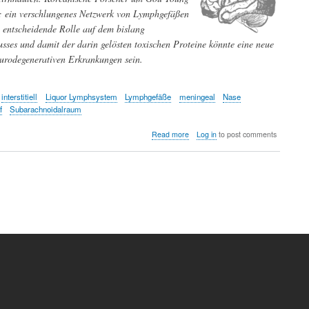
: ein verschlungenes Netzwerk von Lymphgefäßen
e entscheidende Rolle auf dem bislang
sses und damit der darin gelösten toxischen Proteine könnte eine neue
eurodegenerativen Erkrankungen sein.
interstitiell
Liquor Lymphsystem
Lymphgefäße
meningeal
Nase
f
Subarachnoidalraum
about
Read more
Log in
to post comments
Zur
Drainage
des
Gehirngewebes
über
ein
Netzwerk
von
Lymphgefäßen
im
Nasen-
Rachenraum