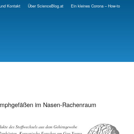
und Kontakt
Über ScienceBlog.at
Ein kleines Corona – How-to
 Lymphgefäßen im Nasen-Rachenraum
dukte des Stoffwechsels aus dem Gehirngewebe
Hirnhäuten. Koreanische Forscher um Gou Young