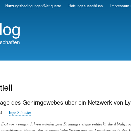
Skip
Nutzungsbedingungen/Netiquette
Haftungsausschluss
Impressum 
to
main
log
content
schaften
tiell
nage des Gehirngewebes über ein Netzwerk von
024 —
Inge Schuster
Erst vor wenigen Jahren wurden zwei Drainagesysteme entdeckt, die Abfallpro
ausschleusen können: das glymphatische System und ein Lymphsystem in den 