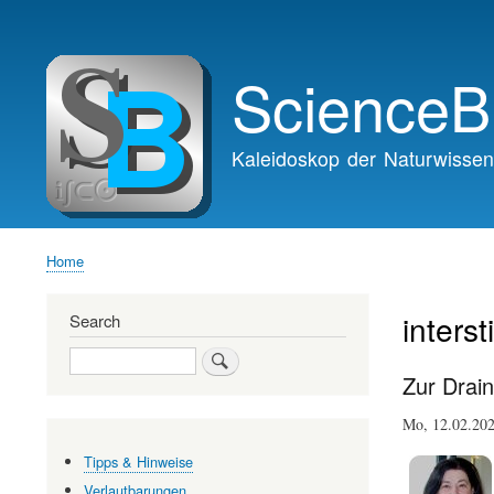
Main
navigation
ScienceB
Kaleidoskop der Naturwissen
Home
Breadcrumb
intersti
Search
Search
Zur Drai
Mo, 12.02.2
Tipps & Hinweise
Verlautbarungen