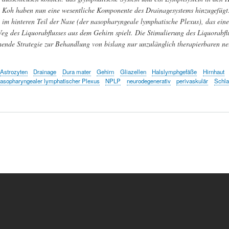
Koh haben nun eine wesentliche Komponente des Drainagesystems hinzugefügt
im hinteren Teil der Nase (der nasopharyngeale lymphatische Plexus), das ein
g des Liquorabflusses aus dem Gehirn spielt. Die Stimulierung des Liquorabflu
hende Strategie zur Behandlung von bislang nur unzulänglich therapierbaren n
Astrozyten
Drainage
Dura mater
Gehirn
Gliazellen
Halslymphgefäße
Hirnhaut
asopharyngealer lymphatischer Plexus
NPLP
neurodegenerativ
perivaskulär
Schla