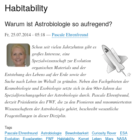
Habitability
Warum ist Astrobiologie so aufregend?
Fr, 25.07.2014 - 05:18 —
Pascale Ehrenfreund
Schon seit vielen Jahrzehnten gibt es
großes Interesse, eine
Spezialwissenschaft zur Evolution
organischen Materials und der
Entstehung des Lebens auf der Erde sowie der
Suche nach Leben im Weltall zu gründen. Neben den Fachgebieten der
Kosmobiologie und Exobiologie setzte sich in den 90er-Jahren das
Spezialforschungsgebiet der Astrobiologie durch. Pascale Ehrenfreund,
derzeit Präsidentin des FWF, die zu den Pionieren und renommiertesten
Wissenschaftern der Astrobiologie gehört, beschreibt wesentliche
Fragestellungen in dieser Disziplin.
Tags
Pascale Ehrenfreund
Astrobiologie
Bewohnbarkeit
Curiosity Rover
ESA
Evolution
Exoplaneten
FWF
Habitability
Komet
Leben
Mars
NASA