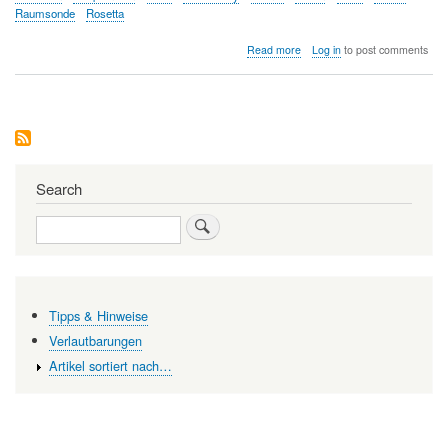
Raumsonde
Rosetta
about
Read more
Log in
to post comments
Warum
ist
Astrobiologie
so
aufregend?
Search
Search
Tipps & Hinweise
Verlautbarungen
Artikel sortiert nach…