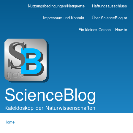
Skip
Nutzungsbedingungen/Netiquette
Haftungsausschluss
Main
to
main
navigation
Impressum und Kontakt
Über ScienceBlog.at
content
Ein kleines Corona – How-to
ScienceBlog
Kaleidoskop der Naturwissenschaften
Home
Breadcrumb