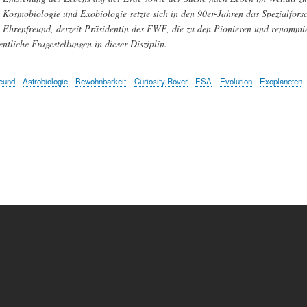
Kosmobiologie und Exobiologie setzte sich in den 90er-Jahren das Spezialfors
Ehrenfreund, derzeit Präsidentin des FWF, die zu den Pionieren und renommier
ntliche Fragestellungen in dieser Disziplin.
eund
Astrobiologie
Bewohnbarkeit
Curiosity Rover
ESA
Evolution
Exoplaneten