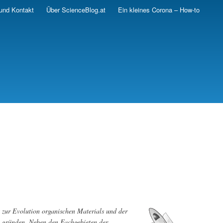
und Kontakt
Über ScienceBlog.at
Ein kleines Corona – How-to
ft zur Evolution organischen Materials und der
u gründen. Neben den Fachgebieten der