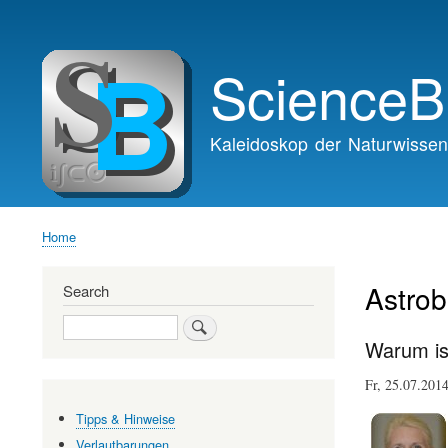
Main
navigation
ScienceB
Kaleidoskop der Naturwissen
Home
Breadcrumb
Astrob
Search
Search
Warum is
Fr, 25.07.201
Tipps & Hinweise
Verlautbarungen