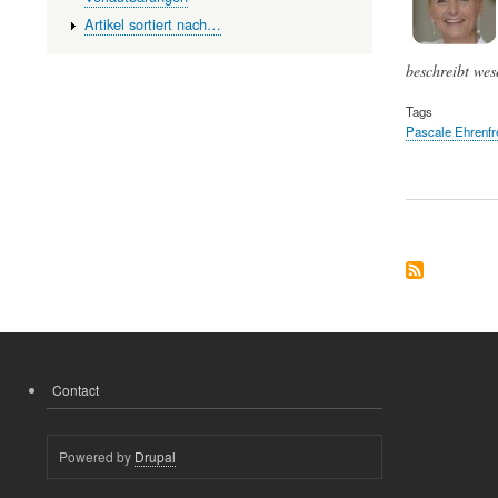
Artikel sortiert nach…
beschreibt wese
Tags
Pascale Ehrenfr
Contact
FOOTER
MENU
Powered by
Drupal