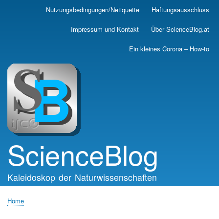
Skip
Nutzungsbedingungen/Netiquette
Haftungsausschluss
Main
to
main
navigation
Impressum und Kontakt
Über ScienceBlog.at
content
Ein kleines Corona – How-to
ScienceBlog
Kaleidoskop der Naturwissenschaften
Home
Breadcrumb