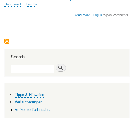
Raumsonde
Rosetta
about
Read more
Log in
to post comments
Warum
ist
Astrobiologie
so
aufregend?
Search
Search
Tipps & Hinweise
Verlautbarungen
Artikel sortiert nach…