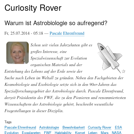
Curiosity Rover
Warum ist Astrobiologie so aufregend?
Fr, 25.07.2014 - 05:18 —
Pascale Ehrenfreund
Schon seit vielen Jahrzehnten gibt es
großes Interesse, eine
Spezialwissenschaft zur Evolution
organischen Materials und der
Entstehung des Lebens auf der Erde sowie der
Suche nach Leben im Weltall zu gründen. Neben den Fachgebieten der
Kosmobiologie und Exobiologie setzte sich in den 90er-Jahren das
Spezialforschungsgebiet der Astrobiologie durch. Pascale Ehrenfreund,
derzeit Präsidentin des FWF, die zu den Pionieren und renommiertesten
Wissenschaftern der Astrobiologie gehört, beschreibt wesentliche
Fragestellungen in dieser Disziplin.
Tags
Pascale Ehrenfreund
Astrobiologie
Bewohnbarkeit
Curiosity Rover
ESA
Evolution
Exoplaneten
FWF
Habitability
Komet
Leben
Mars
NASA