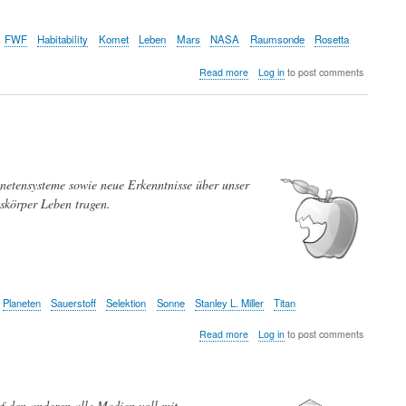
FWF
Habitability
Komet
Leben
Mars
NASA
Raumsonde
Rosetta
about
Read more
Log in
to post comments
Warum
ist
Astrobiologie
so
aufregend?
netensysteme sowie neue Erkenntnisse über unser
skörper Leben tragen.
Planeten
Sauerstoff
Selektion
Sonne
Stanley L. Miller
Titan
about
Read more
Log in
to post comments
Die
grosse
Frage
—
 den anderen alle Medien voll mit
Die