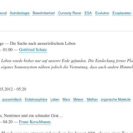
eund
Astrobiologie
Bewohnbarkeit
Curiosity Rover
ESA
Evolution
Exoplaneten
age — Die Suche nach ausserirdischem Leben
2- 01:00 —
Gottfried Schatz
Leben wurde bisher nur auf unserer Erde gefunden. Die Entdeckung ferner Pla
eigenes Sonnensystem nähren jedoch die Vermutung, dass auch andere Himmel
03.2012 - 05:20
ausserirdisch
Erdatmosphäre
Leben
Mars
Meteor
Methan
organische Moleküle
, Neutrinos und ein schmaler Grat…
1- 04:20 —
Franz Kerschbaum
Manche von uns erinnern sich noch an den August 1996, als von einem Tag auf