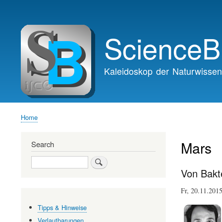
Main
navigation
ScienceB
Kaleidoskop der Naturwissen
Home
Breadcrumb
Mars
Search
Search
Von Bakt
Fr, 20.11.201
Tipps & Hinweise
Verlautbarungen