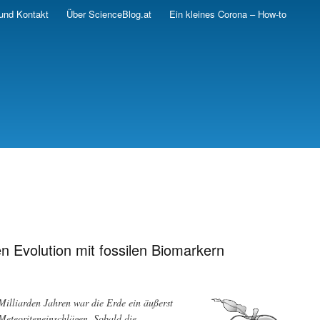
und Kontakt
Über ScienceBlog.at
Ein kleines Corona – How-to
 Evolution mit fossilen Biomarkern
 Milliarden Jahren war die Erde ein äußerst
 Meteoriteneinschlägen. Sobald die