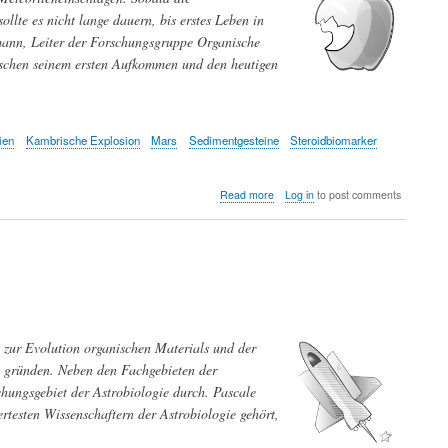
llte es nicht lange dauern, bis erstes Leben in
lmann, Leiter der Forschungsgruppe Organische
ischen seinem ersten Aufkommen und den heutigen
ien
Kambrische Explosion
Mars
Sedimentgesteine
Steroidbiomarker
about
Read more
Log in
to post comments
Von
Bakterien
zum
Menschen:
Die
Rekonstruktion
der
frühen
ft zur Evolution organischen Materials und der
Evolution
mit
u gründen. Neben den Fachgebieten der
fossilen
chungsgebiet der Astrobiologie durch. Pascale
Biomarkern
testen Wissenschaftern der Astrobiologie gehört,