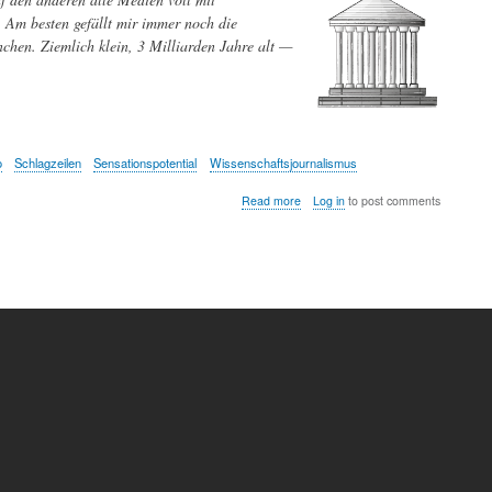
Suche
Am besten gefällt mir immer noch die
nach
hen. Ziemlich klein, 3 Milliarden Jahre alt —
ausserirdischem
Leben
o
Schlagzeilen
Sensationspotential
Wissenschaftsjournalismus
about
Read more
Log in
to post comments
Leben
am
Mars,
Neutrinos
und
ein
schmaler
Grat…