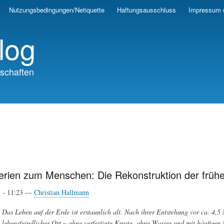
Skip
Nutzungsbedingungen/Netiquette
Haftungsausschluss
Impressum 
to
main
log
content
schaften
erien zum Menschen: Die Rekonstruktion der frühen
5 - 11:23 —
Christian Hallmann
Das Leben auf der Erde ist erstaunlich alt. Nach ihrer Entstehung vor ca. 4,5
lebensfeindlicher Ort – ohne verfestigte Kruste, ohne Wasser und mit häufigen