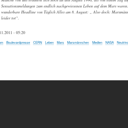
Sensationsmeldungen zum endlich nachgewiesenen Leben auf dem Mars waren. 
wunderbare Headline von Täglich Alles am 8. August: „ Also doch: Marsmännc
leider tot“.
11.2011 - 05:20
um
Boulevardpresse
CERN
Leben
Mars
Marsmännchen
Medien
NASA
Neutrin