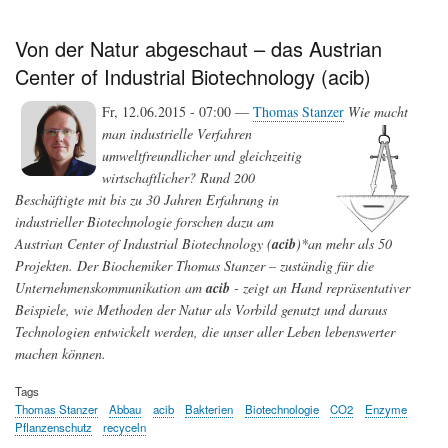
-
ein
Jungbrunnen,
Von der Natur abgeschaut – das Austrian
eine
Center of Industrial Biotechnology (acib)
Panazee?
Fr, 12.06.2015 - 07:00 —
Thomas Stanzer
Wie macht
man industrielle Verfahren
umweltfreundlicher und gleichzeitig
wirtschaftlicher? Rund 200
Beschäftigte mit bis zu 30 Jahren Erfahrung in
industrieller Biotechnologie forschen dazu am
Austrian Center of Industrial Biotechnology (
acib
)*an mehr als 50
Projekten. Der Biochemiker Thomas Stanzer – zuständig für die
Unternehmenskommunikation am
acib
- zeigt an Hand repräsentativer
Beispiele, wie Methoden der Natur als Vorbild genutzt und daraus
Technologien entwickelt werden, die unser aller Leben lebenswerter
machen können.
Tags
Thomas Stanzer
Abbau
acib
Bakterien
Biotechnologie
CO2
Enzyme
Pflanzenschutz
recyceln