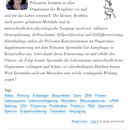
Polyamine kommen in allen
in
Böden
Organismen der Biosphäre vor und
sind für das Leben essentiell. Die kleinen, flexiblen,
stark positiv geladenen Moleküle sind in
unterschiedlichste physiologische Vorgänge involviert, inklusive
Genregulierung, Zellwachstum, Zellproliferation und Zelldifferenzierung.
Altersbedingt sinken die Polyamin Konzentrationen im Organismus.
Supplementierung mit dem Polyamin Spermidin löst Autophagie in
Körperzellen aus, leitet damit deren Erneuerung ein und erhöht ihre
Fitness; als Folge konnte Spermidin die Lebenspanne unterschiedlichster
Organismen verlängern und Schutz vor altersbedingten Defekten bieten.
Wird Spermidin auch am Menschen eine solche verjüngende Wirkung
zeigen?
Tags
Abbau
Alterung
Autophagie
Biosynthese
Darm
DNA
Fitness
Lebensspanne
Lebensverlängerung
Mikrobiom
Mikroorganismen
mRNA
Nahrung
ODC
Polyamine
Proliferation
Putrescin
RNA
Spermidin
Spermin
Supplementierung
Translation
Verjüngung
about
Read more
Log in
to post comments
Spermidin