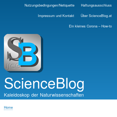
Skip
Nutzungsbedingungen/Netiquette
Haftungsausschluss
Main
to
main
navigation
Impressum und Kontakt
Über ScienceBlog.at
content
Ein kleines Corona – How-to
ScienceBlog
Kaleidoskop der Naturwissenschaften
Home
Breadcrumb