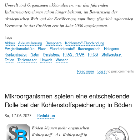
Umwelt und Organismen akkumulieren, war den führenden
Industrieunternehmen schon länger bekannt, im Bewusstsein der
akademischen Welt und der Bevölkerung samt ihren zögerlich agierenden
Vertretern ist das Problem erst im Jahr 2000 angekommen.
Tags
Abbau
Akkumulierung
Biosphäre
Kohlenstoff-Fluorbindung
Ewigkeitsmoleküle
Fluor
Fluorkohlenstoff
fluororganisch
Halogene
Kontamination
Natur
Persistenz
PFAS. PFOA
PFOS
Stoffwechsel
Teflon
Trinkwasser
Umwelt
Wasser
about
Read more
Log in
to post comments
Ewigkeitsmoleküle
-
die
Natur
Mikroorganismen spielen eine entscheidende
kann
Rolle bei der Kohlenstoffspeicherung in Böden
mit
Fluorkohlenstoff-
Verbindungen
Sa, 17.06.2023—
Redaktion
wenig
anfangen
Böden können mehr organischen
Kohlenstoff - d.i. Kohlenstoff in