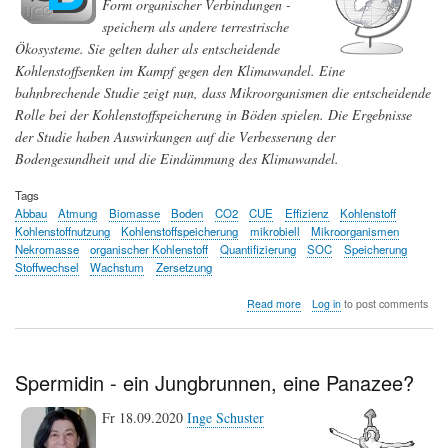
Form organischer Verbindungen -
speichern als andere terrestrische
Ökosysteme. Sie gelten daher als entscheidende
Kohlenstoffsenken im Kampf gegen den Klimawandel. Eine
bahnbrechende Studie zeigt nun, dass Mikroorganismen die entscheidende
Rolle bei der Kohlenstoffspeicherung in Böden spielen. Die Ergebnisse
der Studie haben Auswirkungen auf die Verbesserung der
Bodengesundheit und die Eindämmung des Klimawandel.
Tags
Abbau
Atmung
Biomasse
Boden
CO2
CUE
Effizienz
Kohlenstoff
Kohlenstoffnutzung
Kohlenstoffspeicherung
mikrobiell
Mikroorganismen
Nekromasse
organischer Kohlenstoff
Quantifizierung
SOC
Speicherung
Stoffwechsel
Wachstum
Zersetzung
about
Read more
Log in
to post comments
Mikroorganismen
spielen
eine
entscheidende
Spermidin - ein Jungbrunnen, eine Panazee?
Rolle
bei
Fr 18.09.2020
Inge Schuster
der
Kohlenstoffspeicherung