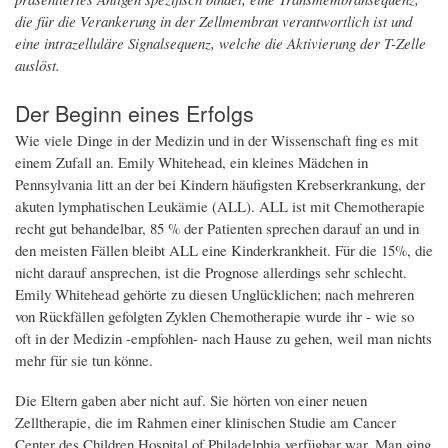
die für die Verankerung in der Zellmembran verantwortlich ist und
eine intrazelluläre Signalsequenz, welche die Aktivierung der T-Zelle
auslöst.
Der Beginn eines Erfolgs
Wie viele Dinge in der Medizin und in der Wissenschaft fing es mit
einem Zufall an. Emily Whitehead, ein kleines Mädchen in
Pennsylvania litt an der bei Kindern häufigsten Krebserkrankung, der
akuten lymphatischen Leukämie (ALL). ALL ist mit Chemotherapie
recht gut behandelbar, 85 % der Patienten sprechen darauf an und in
den meisten Fällen bleibt ALL eine Kinderkrankheit. Für die 15%, die
nicht darauf ansprechen, ist die Prognose allerdings sehr schlecht.
Emily Whitehead gehörte zu diesen Unglücklichen; nach mehreren
von Rückfällen gefolgten Zyklen Chemotherapie wurde ihr - wie so
oft in der Medizin -empfohlen- nach Hause zu gehen, weil man nichts
mehr für sie tun könne.
Die Eltern gaben aber nicht auf. Sie hörten von einer neuen
Zelltherapie, die im Rahmen einer klinischen Studie am Cancer
Center des Children Hospital of Philadelphia verfügbar war. Man ging