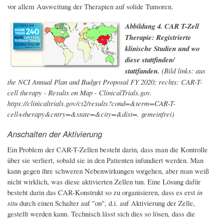
vor allem Ausweitung der Therapien auf solide Tumoren.
Abbildung 4. CAR T-Zell
Therapie: Registrierte
klinische Studien und wo
diese stattfinden/
stattfanden.
(Bild links: aus
the NCI Annual Plan and Budget Proposal FY 2020; rechts: CAR-T-
cell therapy - Results on Map - ClinicalTrials.gov.
https://clinicaltrials.gov/ct2/results?cond=&term=CAR-T-
cell+therapy&cntry=&state=&city=&dist=. gemeinfrei)
Anschalten der Aktivierung
Ein Problem der CAR-T-Zellen besteht darin, dass man die Kontrolle
über sie verliert, sobald sie in den Patienten infundiert werden. Man
kann gegen ihre schweren Nebenwirkungen vorgehen, aber man weiß
nicht wirklich, was diese aktivierten Zellen tun. Eine Lösung dafür
besteht darin das CAR-Konstrukt so zu organisieren, dass es erst
in
situ
durch einen Schalter auf "on", d.i. auf Aktivierung der Zelle,
gestellt werden kann. Technisch lässt sich dies so lösen, dass die