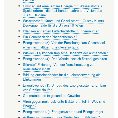
Umstieg auf erneuerbare Energie mit Wasserstoff als
Speicherform - die fast hundert Jahre alte Vision des
J.B.S. Haldane
Wissenschaft, Kunst und Gesellschaft - Gustav Klimts
Deckengemälde für die Universität Wien
Pflanzen entfernen Luftschadstoffe in Innenräumen
Ein Comeback der Phagentherapie?
Energiewende (5): Von der Forschung zum Gesamtziel
einer nachhaltigen Energieversorgung
Wieviel CO₂ können tropische Regenwälder aufnehmen?
Energiewende (4): Den Wandel zeitlich flexibel gestalten
Stickstoff-Fixierung: Von der Verschmutzung zur
Kreislaufwirtschaft
Bildung entscheidender für die Lebenserwartung als
Einkommen
Energiewende (3): Umbau des Energiesystems, Einbau
von Stoffkreisläufen
Genmutationen in gesundem Gewebe
Viren gegen multiresistente Bakterien. Teil 1: Was sind
Phagen?
Energiewende (2): Energiesysteme und Energieträger
Aufbruchsstimmung in der Tierökologie - Brücken für