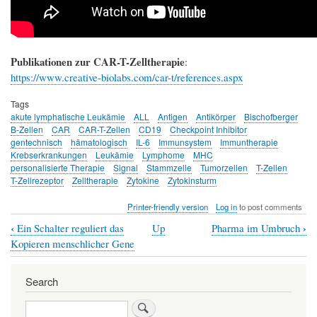
Publikationen zur CAR-T-Zelltherapie
:
https://www.creative-biolabs.com/car-t/references.aspx
Tags
akute lymphatische Leukämie
ALL
Antigen
Antikörper
Bischofberger
B-Zellen
CAR
CAR-T-Zellen
CD19
Checkpoint Inhibitor
gentechnisch
hämatologisch
IL-6
Immunsystem
Immuntherapie
Krebserkrankungen
Leukämie
Lymphome
MHC
personalisierte Therapie
Signal
Stammzelle
Tumorzellen
T-Zellen
T-Zellrezeptor
Zelltherapie
Zytokine
Zytokinsturm
Printer-friendly version
Log in
to post comments
‹
›
Ein Schalter reguliert das
Up
Pharma im Umbruch
Book
Kopieren menschlicher Gene
traversal
links
Search
for
Search