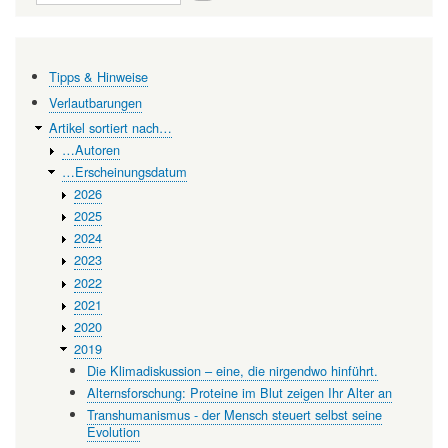
Personalisierte
Medizin:
Die
Tipps & Hinweise
CAR-
Verlautbarungen
T-
Artikel sortiert nach…
Zelltherapie
…Autoren
…Erscheinungsdatum
2026
2025
2024
2023
2022
2021
2020
2019
Die Klimadiskussion – eine, die nirgendwo hinführt.
Alternsforschung: Proteine im Blut zeigen Ihr Alter an
Transhumanismus - der Mensch steuert selbst seine
Evolution