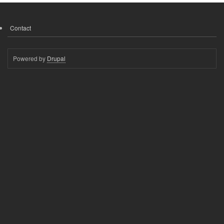
Contact
FOOTER
MENU
Powered by
Drupal