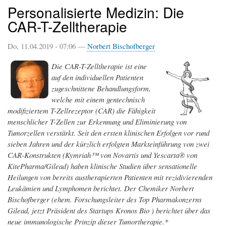
Personalisierte Medizin: Die
CAR-T-Zelltherapie
Do, 11.04.2019 - 07:06 —
Norbert Bischofberger
Die CAR-T-Zelltherapie ist eine
auf den individuellen Patienten
zugeschnittene Behandlungsform,
welche mit einem gentechnisch
modifiziertem T-Zellrezeptor (CAR) die Fähigkeit
menschlicher T-Zellen zur Erkennung und Eliminierung von
Tumorzellen verstärkt. Seit den ersten klinischen Erfolgen vor rund
sieben Jahren und der kürzlich erfolgten Markteinführung von zwei
CAR-Konstrukten (Kymriah™ von Novartis und Yescarta® von
KitePharma/Gilead) haben klinische Studien über sensationelle
Heilungen von bereits austherapierten Patienten mit rezidivierenden
Leukämien und Lymphomen berichtet. Der Chemiker Norbert
Bischofberger (ehem. Forschungsleiter des Top Pharmakonzerns
Gilead, jetzt Präsident des Startups Kronos Bio ) berichtet über das
neue immunologische Prinzip dieser Tumortherapie.*