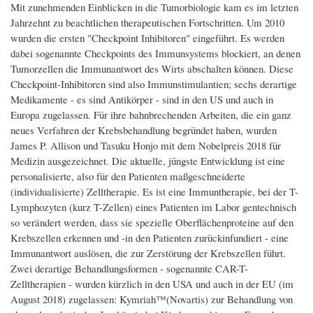
Mit zunehmenden Einblicken in die Tumorbiologie kam es im letzten
Jahrzehnt zu beachtlichen therapeutischen Fortschritten. Um 2010
wurden die ersten "Checkpoint Inhibitoren" eingeführt. Es werden
dabei sogenannte Checkpoints des Immunsystems blockiert, an denen
Tumorzellen die Immunantwort des Wirts abschalten können. Diese
Checkpoint-Inhibitoren sind also Immunstimulantien; sechs derartige
Medikamente - es sind Antikörper - sind in den US und auch in
Europa zugelassen. Für ihre bahnbrechenden Arbeiten, die ein ganz
neues Verfahren der Krebsbehandlung begründet haben, wurden
James P. Allison und Tasuku Honjo mit dem Nobelpreis 2018 für
Medizin ausgezeichnet. Die aktuelle, jüngste Entwicklung ist eine
personalisierte, also für den Patienten maßgeschneiderte
(individualisierte) Zelltherapie. Es ist eine Immuntherapie, bei der T-
Lymphozyten (kurz T-Zellen) eines Patienten im Labor gentechnisch
so verändert werden, dass sie spezielle Oberflächenproteine auf den
Krebszellen erkennen und -in den Patienten zurückinfundiert - eine
Immunantwort auslösen, die zur Zerstörung der Krebszellen führt.
Zwei derartige Behandlungsformen - sogenannte CAR-T-
Zelltherapien - wurden kürzlich in den USA und auch in der EU (im
August 2018) zugelassen: Kymriah™(Novartis) zur Behandlung von