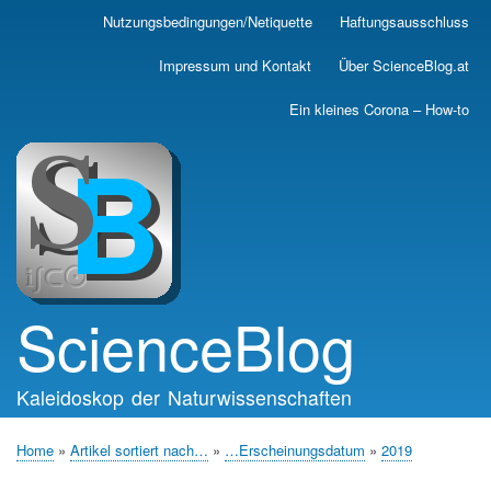
Skip
Nutzungsbedingungen/Netiquette
Haftungsausschluss
Main
to
main
navigation
Impressum und Kontakt
Über ScienceBlog.at
content
Ein kleines Corona – How-to
ScienceBlog
Kaleidoskop der Naturwissenschaften
Home
Artikel sortiert nach…
…Erscheinungsdatum
2019
Breadcrumb