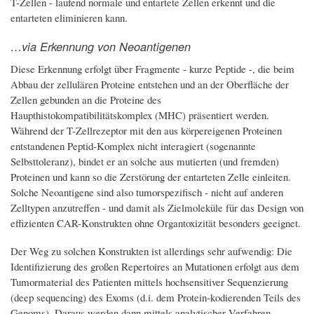
T-Zellen - laufend normale und entartete Zellen erkennt und die
entarteten eliminieren kann.
…via Erkennung von Neoantigenen
Diese Erkennung erfolgt über Fragmente - kurze Peptide -, die beim
Abbau der zellulären Proteine entstehen und an der Oberfläche der
Zellen gebunden an die Proteine des
Haupthistokompatibilitätskomplex (MHC) präsentiert werden.
Während der T-Zellrezeptor mit den aus körpereigenen Proteinen
entstandenen Peptid-Komplex nicht interagiert (sogenannte
Selbsttoleranz), bindet er an solche aus mutierten (und fremden)
Proteinen und kann so die Zerstörung der entarteten Zelle einleiten.
Solche Neoantigene sind also tumorspezifisch - nicht auf anderen
Zelltypen anzutreffen - und damit als Zielmoleküle für das Design von
effizienten CAR-Konstrukten ohne Organtoxizität besonders geeignet.
Der Weg zu solchen Konstrukten ist allerdings sehr aufwendig: Die
Identifizierung des großen Repertoires an Mutationen erfolgt aus dem
Tumormaterial des Patienten mittels hochsensitiver Sequenzierung
(deep sequencing) des Exoms (d.i. dem Protein-kodierenden Teils des
Genoms). Daraus werden dann mittels analytischer Verfahren