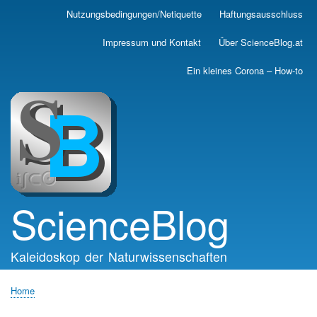
Skip
Nutzungsbedingungen/Netiquette
Haftungsausschluss
Main
to
main
navigation
Impressum und Kontakt
Über ScienceBlog.at
content
Ein kleines Corona – How-to
ScienceBlog
Kaleidoskop der Naturwissenschaften
Home
Breadcrumb