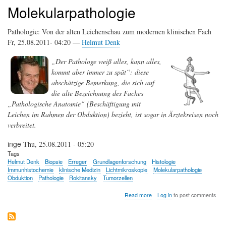
Molekularpathologie
Pathologie: Von der alten Leichenschau zum modernen klinischen Fach
Fr, 25.08.2011- 04:20 —
Helmut Denk
„Der Pathologe weiß alles, kann alles,
kommt aber immer zu spät“: diese
abschätzige Bemerkung, die sich auf
die alte Bezeichnung des Faches
„Pathologische Anatomie“ (Beschäftigung mit
Leichen im Rahmen der Obduktion) bezieht, ist sogar in Ärztekreisen noch
verbreitet.
inge
Thu, 25.08.2011 - 05:20
Tags
Helmut Denk
Biopsie
Erreger
Grundlagenforschung
Histologie
Immunhistochemie
klinische Medizin
Lichtmikroskopie
Molekularpathologie
Obduktion
Pathologie
Rokitansky
Tumorzellen
about
Read more
Log in
to post comments
Pathologie:
Von
der