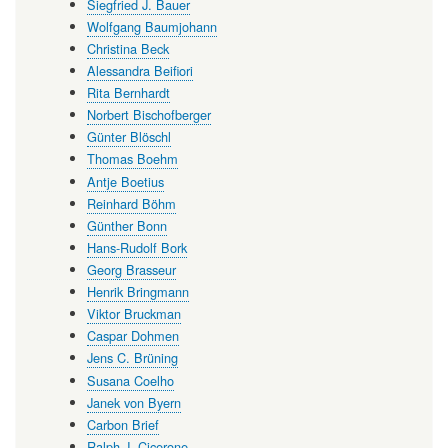
Siegfried J. Bauer
Wolfgang Baumjohann
Christina Beck
Alessandra Beifiori
Rita Bernhardt
Norbert Bischofberger
Günter Blöschl
Thomas Boehm
Antje Boetius
Reinhard Böhm
Günther Bonn
Hans-Rudolf Bork
Georg Brasseur
Henrik Bringmann
Viktor Bruckman
Caspar Dohmen
Jens C. Brüning
Susana Coelho
Janek von Byern
Carbon Brief
Ralph J. Cicerone