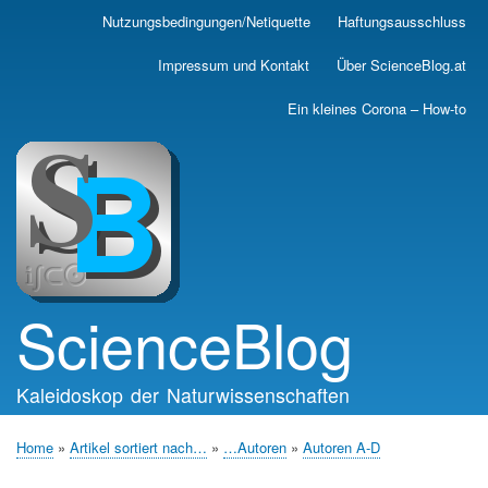
Skip
Nutzungsbedingungen/Netiquette
Haftungsausschluss
Main
to
main
navigation
Impressum und Kontakt
Über ScienceBlog.at
content
Ein kleines Corona – How-to
ScienceBlog
Kaleidoskop der Naturwissenschaften
Home
Artikel sortiert nach…
…Autoren
Autoren A-D
Breadcrumb