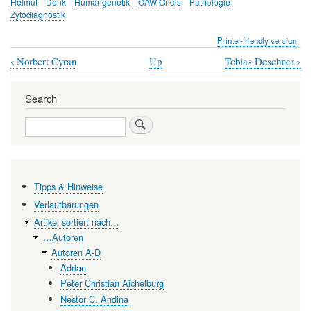
Helmut
Denk
Humangenetik
ÖAW Oridis
Pathologie
Zytodiagnostik
Printer-friendly version
‹
›
Norbert Cyran
Up
Tobias Deschner
Book
traversal
Search
links
Search
for
Helmut
Denk
Tipps & Hinweise
Verlautbarungen
Artikel sortiert nach…
…Autoren
Autoren A-D
Adrian
Peter Christian Aichelburg
Nestor C. Andina