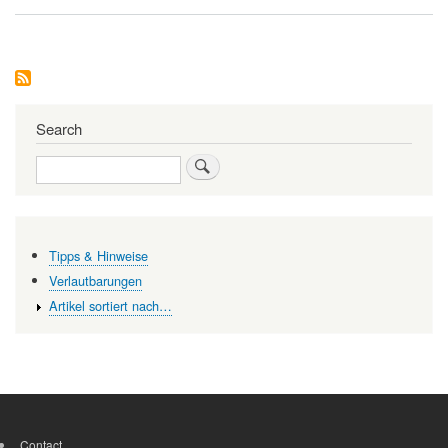
Pathologie:
Von
der
alten
Leichenschau
zum
modernen
klinischen
Search
Fach
Search
Tipps & Hinweise
Verlautbarungen
Artikel sortiert nach…
Contact