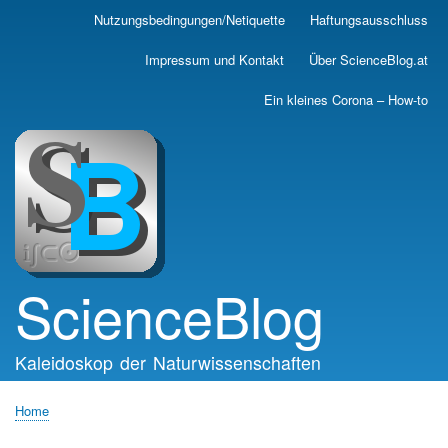
Skip
Nutzungsbedingungen/Netiquette
Haftungsausschluss
Main
to
main
navigation
Impressum und Kontakt
Über ScienceBlog.at
content
Ein kleines Corona – How-to
ScienceBlog
Kaleidoskop der Naturwissenschaften
Home
Breadcrumb