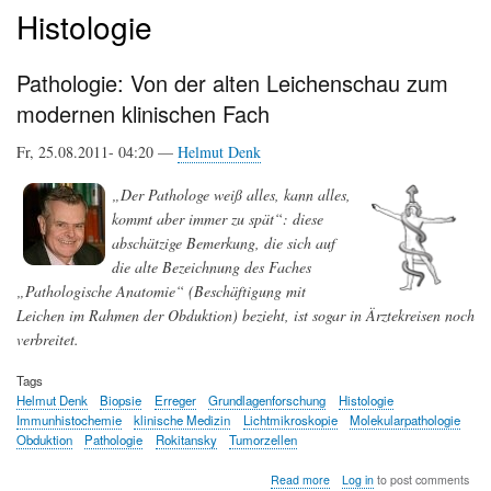
Histologie
Pathologie: Von der alten Leichenschau zum
modernen klinischen Fach
Fr, 25.08.2011- 04:20 —
Helmut Denk
„Der Pathologe weiß alles, kann alles,
kommt aber immer zu spät“: diese
abschätzige Bemerkung, die sich auf
die alte Bezeichnung des Faches
„Pathologische Anatomie“ (Beschäftigung mit
Leichen im Rahmen der Obduktion) bezieht, ist sogar in Ärztekreisen noch
verbreitet.
Tags
Helmut Denk
Biopsie
Erreger
Grundlagenforschung
Histologie
Immunhistochemie
klinische Medizin
Lichtmikroskopie
Molekularpathologie
Obduktion
Pathologie
Rokitansky
Tumorzellen
about
Read more
Log in
to post comments