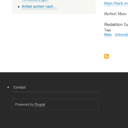
https://bach.w
Artikel sortiert nach…
Herbert Matis 
Redaktion
Tu
Tags
Matis
Universit
Contact
FOOTER
MENU
Powered by
Drupal