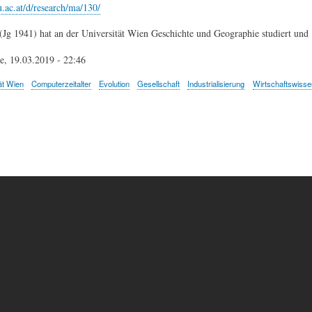
u.ac.at/d/research/ma/130/
(Jg 1941) hat an der Universität Wien Geschichte und Geographie studiert und 
e, 19.03.2019 - 22:46
ät Wien
Computerzeitalter
Evolution
Gesellschaft
Industrialisierung
Wirtschaftswisse