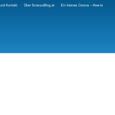
und Kontakt
Über ScienceBlog.at
Ein kleines Corona – How-to