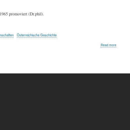
1965 promoviert (Dr.phil).
nschaften
Österreichische Geschichte
about
Read more
Herbert
Matis