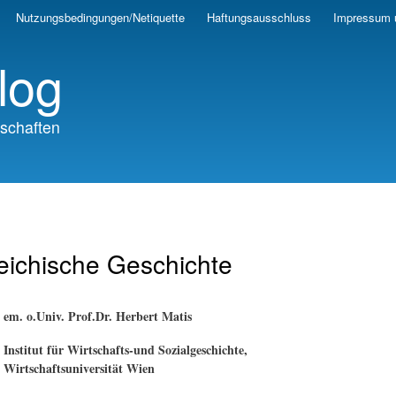
Skip
Nutzungsbedingungen/Netiquette
Haftungsausschluss
Impressum 
to
main
log
content
schaften
eichische Geschichte
em. o.Univ. Prof.Dr. Herbert Matis
Institut für Wirtschafts-und Sozialgeschichte,
Wirtschaftsuniversität Wien