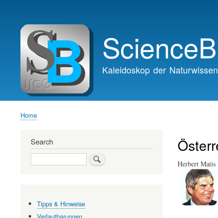
Main
navigation
ScienceB
Kaleidoskop der Naturwissen
Home
Breadcrumb
Österr
Search
Search
Herbert Matis
Tipps & Hinweise
Verlautbarungen