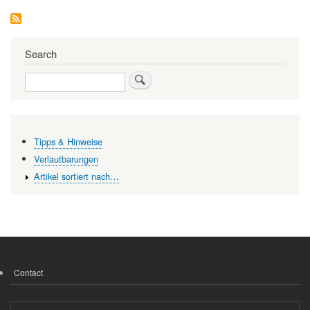
Search
Search
Tipps & Hinweise
Verlautbarungen
Artikel sortiert nach…
Contact
FOOTER
MENU