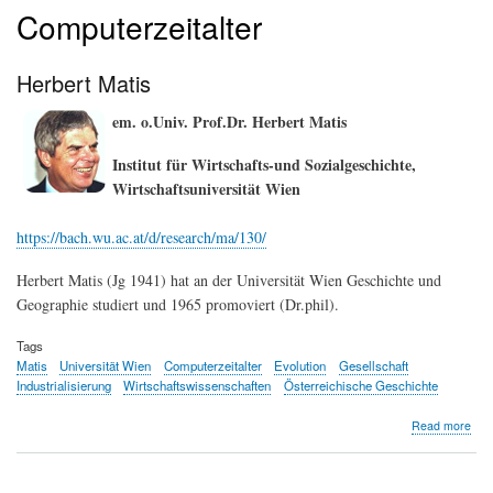
Computerzeitalter
Herbert Matis
em. o.Univ. Prof.Dr. Herbert Matis
Institut für Wirtschafts-und Sozialgeschichte,
Wirtschaftsuniversität Wien
https://bach.wu.ac.at/d/research/ma/130/
Herbert Matis (Jg 1941) hat an der Universität Wien Geschichte und
Geographie studiert und 1965 promoviert (Dr.phil).
Tags
Matis
Universität Wien
Computerzeitalter
Evolution
Gesellschaft
Industrialisierung
Wirtschaftswissenschaften
Österreichische Geschichte
abo
Read more
Her
Mati