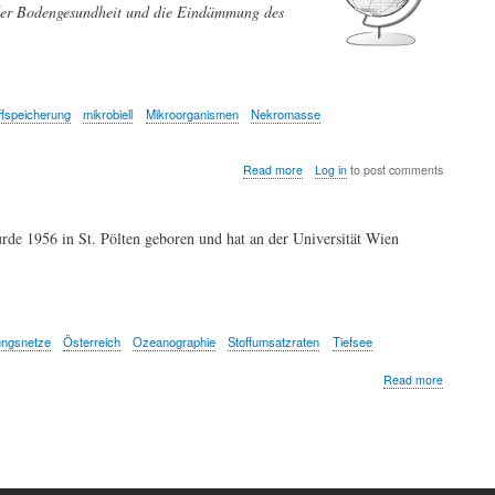
 der Bodengesundheit und die Eindämmung des
ffspeicherung
mikrobiell
Mikroorganismen
Nekromasse
about
Read more
Log in
to post comments
Mikroorganismen
spielen
eine
rde 1956 in St. Pölten geboren und hat an der Universität Wien
entscheidende
Rolle
bei
der
Kohlenstoffspeicherung
in
ngsnetze
Österreich
Ozeanographie
Stoffumsatzraten
Tiefsee
Böden
about
Read more
Gerhard
Herndl