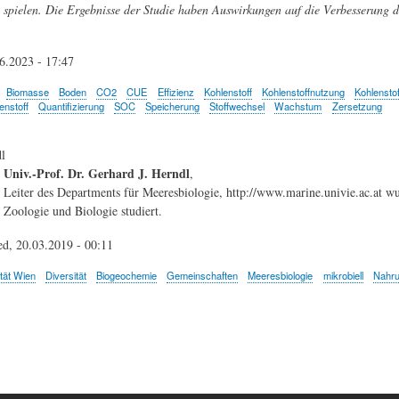
spielen. Die Ergebnisse der Studie haben Auswirkungen auf die Verbesserung
06.2023 - 17:47
Biomasse
Boden
CO2
CUE
Effizienz
Kohlenstoff
Kohlenstoffnutzung
Kohlensto
enstoff
Quantifizierung
SOC
Speicherung
Stoffwechsel
Wachstum
Zersetzung
l
Univ.-Prof. Dr. Gerhard J. Herndl
,
Leiter des Departments für Meeresbiologie, http://www.marine.univie.ac.at wu
Zoologie und Biologie studiert.
d, 20.03.2019 - 00:11
tät Wien
Diversität
Biogeochemie
Gemeinschaften
Meeresbiologie
mikrobiell
Nahru