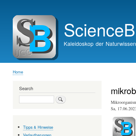
Main
navigation
ScienceB
Kaleidoskop der Naturwissen
Home
Breadcrumb
mikrobi
Search
Search
Mikroorganisme
Sa, 17.06.20
Tipps & Hinweise
Verlautbarungen