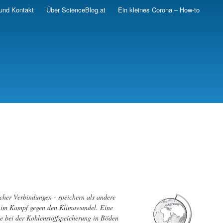
und Kontakt
Über ScienceBlog.at
Ein kleines Corona – How-to
cher Verbindungen - speichern als andere
en im Kampf gegen den Klimawandel. Eine
e bei der Kohlenstoffspeicherung in Böden