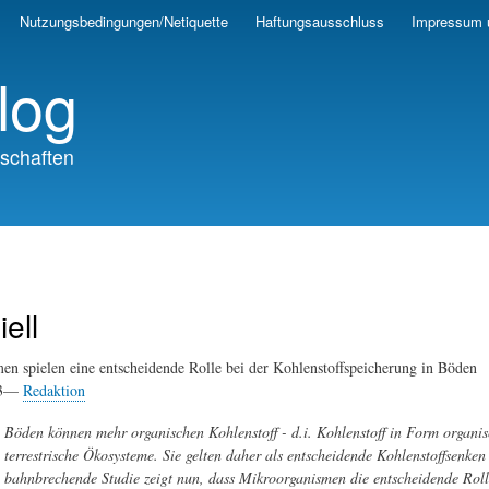
Skip
Nutzungsbedingungen/Netiquette
Haftungsausschluss
Impressum 
to
main
log
content
schaften
ell
n spielen eine entscheidende Rolle bei der Kohlenstoffspeicherung in Böden
23—
Redaktion
Böden können mehr organischen Kohlenstoff - d.i. Kohlenstoff in Form organis
terrestrische Ökosysteme. Sie gelten daher als entscheidende Kohlenstoffsenk
bahnbrechende Studie zeigt nun, dass Mikroorganismen die entscheidende Roll