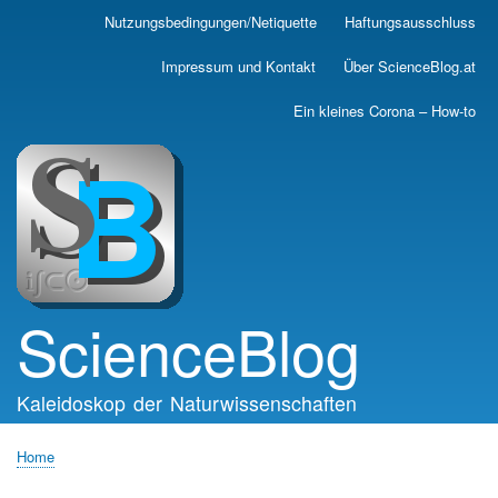
Skip
Nutzungsbedingungen/Netiquette
Haftungsausschluss
Main
to
main
navigation
Impressum und Kontakt
Über ScienceBlog.at
content
Ein kleines Corona – How-to
ScienceBlog
Kaleidoskop der Naturwissenschaften
Home
Breadcrumb