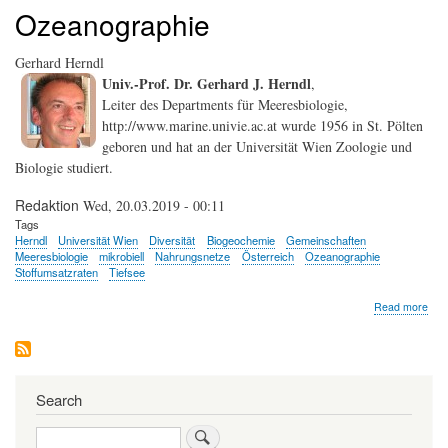
Ozeanographie
Gerhard Herndl
Univ.-Prof. Dr. Gerhard J. Herndl
,
Leiter des Departments für Meeresbiologie,
http://www.marine.univie.ac.at wurde 1956 in St. Pölten
geboren und hat an der Universität Wien Zoologie und
Biologie studiert.
Redaktion
Wed, 20.03.2019 - 00:11
Tags
Herndl
Universität Wien
Diversität
Biogeochemie
Gemeinschaften
Meeresbiologie
mikrobiell
Nahrungsnetze
Österreich
Ozeanographie
Stoffumsatzraten
Tiefsee
abo
Read more
Ger
Her
Search
Search