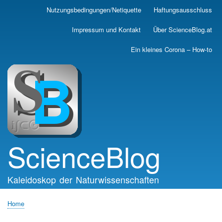
Skip
Nutzungsbedingungen/Netiquette
Haftungsausschluss
Main
to
main
navigation
Impressum und Kontakt
Über ScienceBlog.at
content
Ein kleines Corona – How-to
ScienceBlog
Kaleidoskop der Naturwissenschaften
Home
Breadcrumb