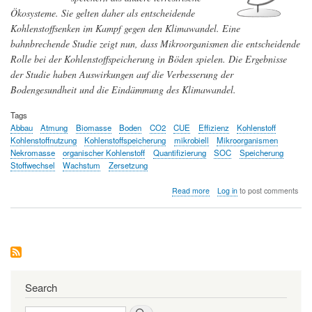
bisher
Ökosysteme. Sie gelten daher als entscheidende
angenommen.
Kohlenstoffsenken im Kampf gegen den Klimawandel. Eine
bahnbrechende Studie zeigt nun, dass Mikroorganismen die entscheidende
Rolle bei der Kohlenstoffspeicherung in Böden spielen. Die Ergebnisse
der Studie haben Auswirkungen auf die Verbesserung der
Bodengesundheit und die Eindämmung des Klimawandel.
Tags
Abbau
Atmung
Biomasse
Boden
CO2
CUE
Effizienz
Kohlenstoff
Kohlenstoffnutzung
Kohlenstoffspeicherung
mikrobiell
Mikroorganismen
Nekromasse
organischer Kohlenstoff
Quantifizierung
SOC
Speicherung
Stoffwechsel
Wachstum
Zersetzung
about
Read more
Log in
to post comments
Mikroorganismen
spielen
eine
entscheidende
Rolle
bei
der
Kohlenstoffspeicherung
Search
in
Böden
Search