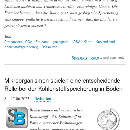
Erdbeben auslösen und Trinkwasservorräte verunreinigen könnte. Die
Forscher betonen, dass die Studie zeigt, dass geologische Speicherung
eine knappe, endliche Ressource ist, und warnen, dass die Länder sie
gezielt einsetzen müssen.*
Tags
Atmosphäre
CO2
Emission
geologisch
IIASA
Klima
Kohlendioxid
Kohlenstoffspeicherung
Ressource
about
Read more
Log in
to post comments
Eine
sichere
und
praktikable
Mikroorganismen spielen eine entscheidende
CO2
Rolle bei der Kohlenstoffspeicherung in Böden
Speicherung
im
Boden
Sa, 17.06.2023—
Redaktion
fällt
fast
Böden können mehr organischen
zehnmal
Kohlenstoff - d.i. Kohlenstoff in
niedriger
aus
Form organischer Verbindungen -
als
speichern als andere terrestrische