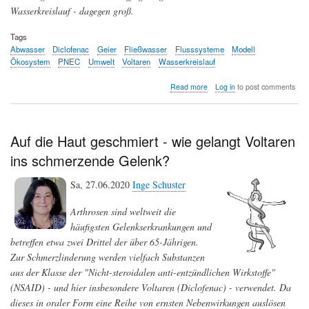
Wasserkreislauf - dagegen groß.
Tags
Abwasser
Diclofenac
Geier
Fließwasser
Flusssysteme
Modell
Ökosystem
PNEC
Umwelt
Voltaren
Wasserkreislauf
about
Read more
Log in
to post comments
Voltaren
(Diclofenac)
verursacht
ein
Auf die Haut geschmiert - wie gelangt Voltaren
globales
ins schmerzende Gelenk?
Umweltproblem
Sa, 27.06.2020
Inge Schuster
Arthrosen sind weltweit die
häufigsten Gelenkserkrankungen und
betreffen etwa zwei Drittel der über 65-Jährigen.
Zur Schmerzlinderung werden vielfach Substanzen
aus der Klasse der "Nicht-steroidalen anti-entzündlichen Wirkstoffe"
(NSAID) - und hier insbesondere Voltaren (Diclofenac) - verwendet. Da
dieses in oraler Form eine Reihe von ernsten Nebenwirkungen auslösen