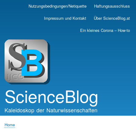
Skip
Nutzungsbedingungen/Netiquette
Haftungsausschluss
Main
to
main
navigation
Impressum und Kontakt
Über ScienceBlog.at
content
Ein kleines Corona – How-to
ScienceBlog
Kaleidoskop der Naturwissenschaften
Home
Breadcrumb