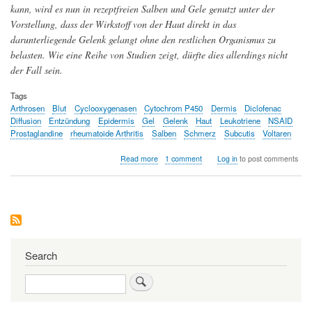
kann, wird es nun in rezeptfreien Salben und Gele genutzt unter der
Vorstellung, dass der Wirkstoff von der Haut direkt in das
darunterliegende Gelenk gelangt ohne den restlichen Organismus zu
belasten. Wie eine Reihe von Studien zeigt, dürfte dies allerdings nicht
der Fall sein.
Tags
Arthrosen
Blut
Cyclooxygenasen
Cytochrom P450
Dermis
Diclofenac
Diffusion
Entzündung
Epidermis
Gel
Gelenk
Haut
Leukotriene
NSAID
Prostaglandine
rheumatoide Arthritis
Salben
Schmerz
Subcutis
Voltaren
about
Read more
1 comment
Log in
to post comments
Auf
die
Haut
geschmiert
-
wie
gelangt
Voltaren
Search
ins
schmerzende
Search
Gelenk?