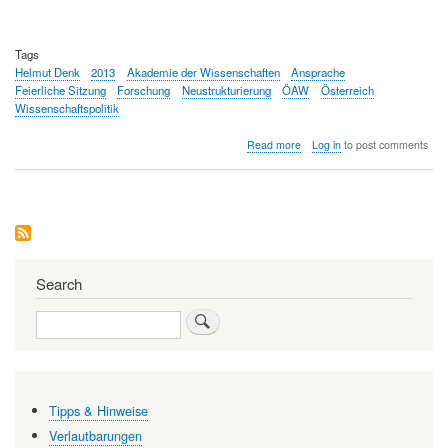
Tags
Helmut Denk
2013
Akademie der Wissenschaften
Ansprache
Feierliche Sitzung
Forschung
Neustrukturierung
ÖAW
Österreich
Wissenschaftspolitik
about
Read more
Log in
to post comments
Feierliche
Sitzung
der
Österreichischen
Akademie
der
Wissenschaften
(ÖAW):
Search
Bilanz
mit
Search
Licht
und
Schatten
Tipps & Hinweise
Verlautbarungen