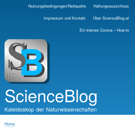
Skip
Nutzungsbedingungen/Netiquette
Haftungsausschluss
Main
to
main
navigation
Impressum und Kontakt
Über ScienceBlog.at
content
Ein kleines Corona – How-to
ScienceBlog
Kaleidoskop der Naturwissenschaften
Home
Breadcrumb