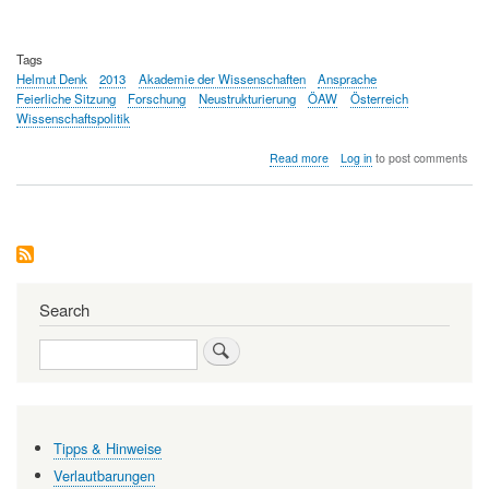
Tags
Helmut Denk
2013
Akademie der Wissenschaften
Ansprache
Feierliche Sitzung
Forschung
Neustrukturierung
ÖAW
Österreich
Wissenschaftspolitik
about
Read more
Log in
to post comments
Feierliche
Sitzung
der
Österreichischen
Akademie
der
Wissenschaften
(ÖAW):
Search
Bilanz
mit
Search
Licht
und
Schatten
Tipps & Hinweise
Verlautbarungen