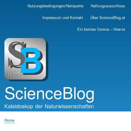
Skip
Nutzungsbedingungen/Netiquette
Haftungsausschluss
Main
to
main
navigation
Impressum und Kontakt
Über ScienceBlog.at
content
Ein kleines Corona – How-to
ScienceBlog
Kaleidoskop der Naturwissenschaften
Home
Breadcrumb