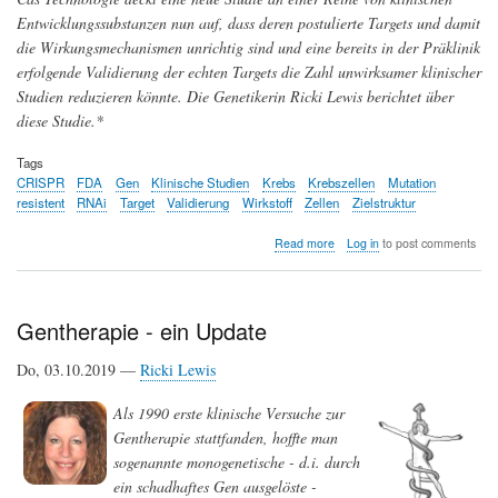
Entwicklungssubstanzen nun auf, dass deren postulierte Targets und damit
die Wirkungsmechanismen unrichtig sind und eine bereits in der Präklinik
erfolgende Validierung der echten Targets die Zahl unwirksamer klinischer
Studien reduzieren könnte. Die Genetikerin Ricki Lewis berichtet über
diese Studie.*
Tags
CRISPR
FDA
Gen
Klinische Studien
Krebs
Krebszellen
Mutation
resistent
RNAi
Target
Validierung
Wirkstoff
Zellen
Zielstruktur
about
Read more
Log in
to post comments
Wenn
das
angepeilte
Target
Gentherapie - ein Update
nicht
das
Do, 03.10.2019 —
Ricki Lewis
tatsächliche
Target
Als 1990 erste klinische Versuche zur
ist
-
Gentherapie stattfanden, hoffte man
ein
sogenannte monogenetische - d.i. durch
Grund
ein schadhaftes Gen ausgelöste -
für