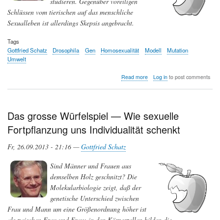
studieren. Gegenüber voreiligen
Schlüssen vom tierischen auf das menschliche
Sexualleben ist allerdings Skepsis angebracht.
Tags
Gottfried Schatz
Drosophila
Gen
Homosexualität
Modell
Mutation
Umwelt
about
Read more
Log in
to post comments
Wider
die
Natur?
—
Das grosse Würfelspiel — Wie sexuelle
Wie
Fortpflanzung uns Individualität schenkt
Gene
und
Umwelt
Fr, 26.09.2013 - 21:16 —
Gottfried Schatz
das
sexuelle
Sind Männer und Frauen aus
Verhalten
demselben Holz geschnitzt? Die
prägen
Molekularbiologie zeigt, daß der
genetische Unterschied zwischen
Frau und Mann um eine Größenordnung höher ist
als zwischen Frau und Frau: in den Körperzellen bilden die