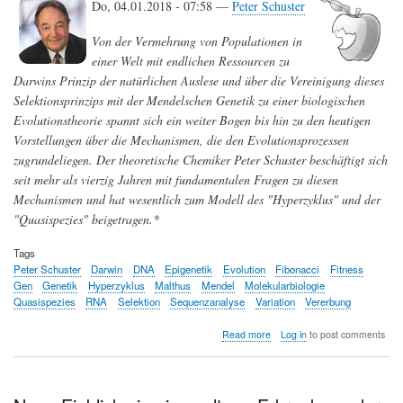
Do, 04.01.2018 - 07:58 —
Peter Schuster
Von der Vermehrung von Populationen in
einer Welt mit endlichen Ressourcen zu
Darwins Prinzip der natürlichen Auslese und über die Vereinigung dieses
Selektionsprinzips mit der Mendelschen Genetik zu einer biologischen
Evolutionstheorie spannt sich ein weiter Bogen bis hin zu den heutigen
Vorstellungen über die Mechanismen, die den Evolutionsprozessen
zugrundeliegen. Der theoretische Chemiker Peter Schuster beschäftigt sich
seit mehr als vierzig Jahren mit fundamentalen Fragen zu diesen
Mechanismen und hat wesentlich zum Modell des "Hyperzyklus" und der
"Quasispezies" beigetragen.*
Tags
Peter Schuster
Darwin
DNA
Epigenetik
Evolution
Fibonacci
Fitness
Gen
Genetik
Hyperzyklus
Malthus
Mendel
Molekularbiologie
Quasispezies
RNA
Selektion
Sequenzanalyse
Variation
Vererbung
about
Read more
Log in
to post comments
Charles
Darwin
-
gestern