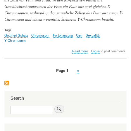
Geschlechtschromosomen der Frau ein Paar aus zwei gleichen X-
Chromosomen, während in den männliche Zellen das Paar aus einem X-
Chromosom und einem wesentlich kleineren Y-Chromosom besteht.
Tags
Gottfried Schatz
Chromosom
Fortpflanzung
Gen
Sexualität
Y-Chromosom
about
Read more
Log in
to post comments
Das
grosse
Würfelspiel
Page 1
Next
››
—
Pagination
page
Wie
sexuelle
Fortpflanzung
uns
Individualität
Search
schenkt
Search