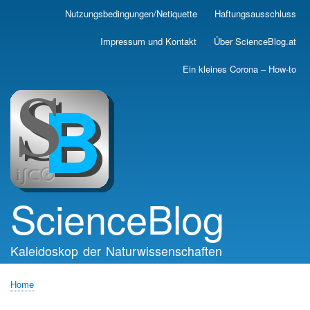
Skip
Nutzungsbedingungen/Netiquette
Haftungsausschluss
Main
to
main
navigation
Impressum und Kontakt
Über ScienceBlog.at
content
Ein kleines Corona – How-to
ScienceBlog
Kaleidoskop der Naturwissenschaften
Home
Breadcrumb