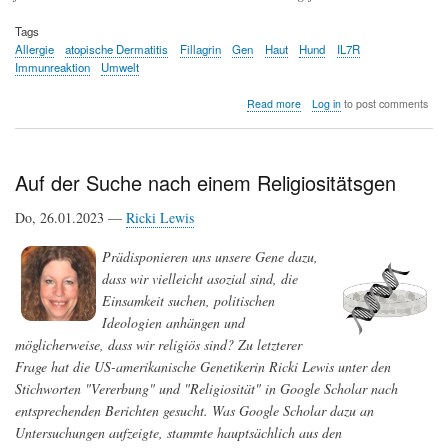
Tags
Allergie
atopische Dermatitis
Fillagrin
Gen
Haut
Hund
IL7R
Immunreaktion
Umwelt
about
Read more
Log in
to post comments
Ein
Hund
im
Haus
Auf der Suche nach einem Religiositätsgen
kann
vor
Do, 26.01.2023 —
Ricki Lewis
atopischer
Dermatitis
Prädisponieren uns unsere Gene dazu,
schützen
dass wir vielleicht asozial sind, die
Einsamkeit suchen, politischen
Ideologien anhängen und
möglicherweise, dass wir religiös sind? Zu letzterer
Frage hat die US-amerikanische Genetikerin Ricki Lewis unter den
Stichworten "Vererbung" und "Religiosität" in Google Scholar nach
entsprechenden Berichten gesucht. Was Google Scholar dazu an
Untersuchungen aufzeigte, stammte hauptsächlich aus den