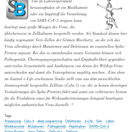
Um im Laborexperiment
herauszufinden ob ein Medikament
oder ein Impfstoff die Vermehrung
von SARS-CoV-2 stoppen kann,
benötigt man große Mengen des Virus, die
üblicherweise in Zellkulturen hergestellt werden. Als Standard dienen hier
häufig sogenannte Vero-Zellen der Grünen Meerkatze, an die sich das
Virus allerdings durch Mutationen und Deletionen im essentiellen Spike-
Protein anpasst. Bei den so entstehenden neuen Varianten können sich
Pathogenität, Übertragungseigenschaften und Empfindlichkeit gegenüber
antiviralen Arzneimitteln und Antikörpern von denen des Wildtyp-Virus
unterscheiden und damit die Testergebnisse ungültig machen.. Eine eben
im Journal e-Life erschienene Studie stellt eine aus dem menschlichen
Atemwegstrakt hergestellte Zelllinie (Calu-3) vor, die zu keinen derartigen
Veränderungen des Spike-Proteins führt und somit ein verbessertes System
für die Produktion eines für Wirksamkeitstestungen dringend benötigten
möglichst authentischen Virus darstellt .*
Tags
Anpassung
Calu-3
deep sequencing
Deletionen
e-Life
Gen
Labor
Medikamente
Mutationen
Pathogenität
Replikation
SARS-CoV-2
Spike-Protein
Vero-Zellen
Zellkultur
Zelllinie