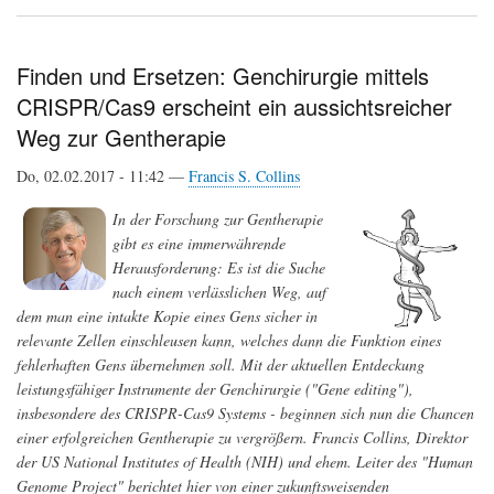
Neue
Einblicke
in
eine
Finden und Ersetzen: Genchirurgie mittels
seltene
CRISPR/Cas9 erscheint ein aussichtsreicher
Erkrankung
der
Weg zur Gentherapie
Haut
Do, 02.02.2017 - 11:42 —
Francis S. Collins
In der Forschung zur Gentherapie
gibt es eine immerwährende
Herausforderung: Es ist die Suche
nach einem verlässlichen Weg, auf
dem man eine intakte Kopie eines Gens sicher in
relevante Zellen einschleusen kann, welches dann die Funktion eines
fehlerhaften Gens übernehmen soll. Mit der aktuellen Entdeckung
leistungsfähiger Instrumente der Genchirurgie ("Gene editing"),
insbesondere des CRISPR-Cas9 Systems - beginnen sich nun die Chancen
einer erfolgreichen Gentherapie zu vergrößern. Francis Collins, Direktor
der US National Institutes of Health (NIH) und ehem. Leiter des "Human
Genome Project" berichtet hier von einer zukunftsweisenden