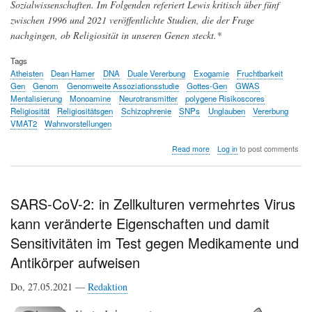
Sozialwissenschaften. Im Folgenden referiert Lewis kritisch über fünf
zwischen 1996 und 2021 veröffentlichte Studien, die der Frage
nachgingen, ob Religiosität in unseren Genen steckt.*
Tags
Atheisten
Dean Hamer
DNA
Duale Vererbung
Exogamie
Fruchtbarkeit
Gen
Genom
Genomweite Assoziationsstudie
Gottes-Gen
GWAS
Mentalisierung
Monoamine
Neurotransmitter
polygene Risikoscores
Religiosität
Religiositätsgen
Schizophrenie
SNPs
Unglauben
Vererbung
VMAT2
Wahnvorstellungen
about
Read more
Log in
to post comments
Auf
der
Suche
nach
SARS-CoV-2: in Zellkulturen vermehrtes Virus
einem
kann veränderte Eigenschaften und damit
Religiositätsgen
Sensitivitäten im Test gegen Medikamente und
Antikörper aufweisen
Do, 27.05.2021 —
Redaktion