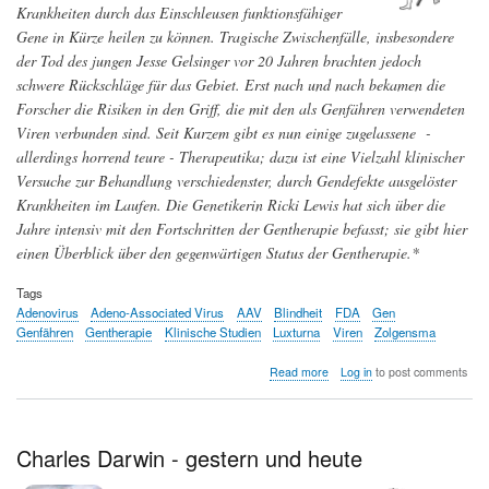
das
Krankheiten durch das Einschleusen funktionsfähiger
klinische
Gene in Kürze heilen zu können. Tragische Zwischenfälle, insbesondere
Scheitern
der Tod des jungen Jesse Gelsinger vor 20 Jahren brachten jedoch
von
Wirkstoffen
schwere Rückschläge für das Gebiet. Erst nach und nach bekamen die
gegen
Forscher die Risiken in den Griff, die mit den als Genfähren verwendeten
Krebs
Viren verbunden sind. Seit Kurzem gibt es nun einige zugelassene -
allerdings horrend teure - Therapeutika; dazu ist eine Vielzahl klinischer
Versuche zur Behandlung verschiedenster, durch Gendefekte ausgelöster
Krankheiten im Laufen. Die Genetikerin Ricki Lewis hat sich über die
Jahre intensiv mit den Fortschritten der Gentherapie befasst; sie gibt hier
einen Überblick über den gegenwärtigen Status der Gentherapie.*
Tags
Adenovirus
Adeno-Associated Virus
AAV
Blindheit
FDA
Gen
Genfähren
Gentherapie
Klinische Studien
Luxturna
Viren
Zolgensma
about
Read more
Log in
to post comments
Gentherapie
-
ein
Update
Charles Darwin - gestern und heute