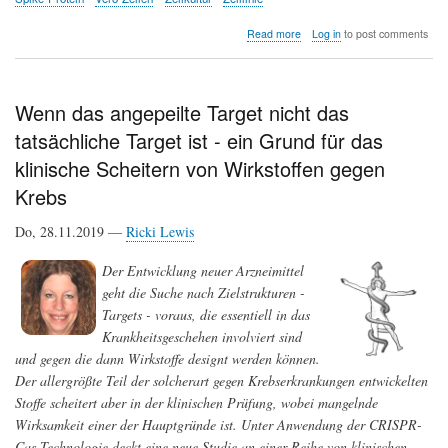
about
Read more
Log in
to post comments
SARS-
CoV-
2:
in
Wenn das angepeilte Target nicht das
Zellkulturen
tatsächliche Target ist - ein Grund für das
vermehrtes
Virus
klinische Scheitern von Wirkstoffen gegen
kann
veränderte
Krebs
Eigenschaften
und
Do, 28.11.2019 —
Ricki Lewis
damit
Sensitivitäten
Der Entwicklung neuer Arzneimittel
im
Test
geht die Suche nach Zielstrukturen -
gegen
Targets - voraus, die essentiell in das
Medikamente
Krankheitsgeschehen involviert sind
und
Antikörper
und gegen die dann Wirkstoffe designt werden können.
aufweisen
Der allergrößte Teil der solcherart gegen Krebserkrankungen entwickelten
Stoffe scheitert aber in der klinischen Prüfung, wobei mangelnde
Wirksamkeit einer der Hauptgründe ist. Unter Anwendung der CRISPR-
Cas Technologie deckt eine neue Studie an einer Reihe von klinischen