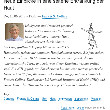
Neue Einblicke in eine seltene Erkrankung der
und
Haut
heute
Do, 15.06.2017 - 17:47 —
Francis S. Collins
Ichthyosen sind (zumeist) genetisch
bedingte Störungen der Verhornung
(Barrierebildung) unserer Haut,
charakterisiert durch abnorm
trockene, größere Schuppen bildende, verdickte
Hautareale, welche die normalen Hautfunktionen stören. Bis jetzt haben
Forscher mehr als 50 Mutationen von Genen identifiziert, die für
unterschiedliche Typen und Subtypen dieser Krankheit verantwortlich
sind. Ein NIH-gefördertes Forscherteam hat nun eine weitere genetische
Ursache identifiziert, die wesentliche Auswirkungen auf die Therapie hat.
Francis Collins, Direktor der US National Institutes of Health (NIH) und
ehem. Leiter des "Human Genome Project" berichtet darüber.*
Tags
Ceramid
Francis S. Collins
Gen
Haut
Ichthyosen
Isotretinoin
Mutation
about
Read more
Log in
to post comments