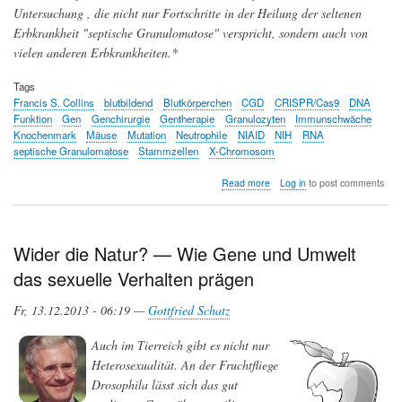
Untersuchung , die nicht nur Fortschritte in der Heilung der seltenen
Erbkrankheit "septische Granulomatose" verspricht, sondern auch von
vielen anderen Erbkrankheiten.*
Tags
Francis S. Collins
blutbildend
Blutkörperchen
CGD
CRISPR/Cas9
DNA
Funktion
Gen
Genchirurgie
Gentherapie
Granulozyten
Immunschwäche
Knochenmark
Mäuse
Mutation
Neutrophile
NIAID
NIH
RNA
septische Granulomatose
Stammzellen
X-Chromosom
about
Read more
Log in
to post comments
Finden
und
Ersetzen:
Genchirurgie
Wider die Natur? — Wie Gene und Umwelt
mittels
das sexuelle Verhalten prägen
CRISPR/Cas9
erscheint
ein
Fr, 13.12.2013 - 06:19 —
Gottfried Schatz
aussichtsreicher
Weg
Auch im Tierreich gibt es nicht nur
zur
Heterosexualität. An der Fruchtfliege
Gentherapie
Drosophila lässt sich das gut