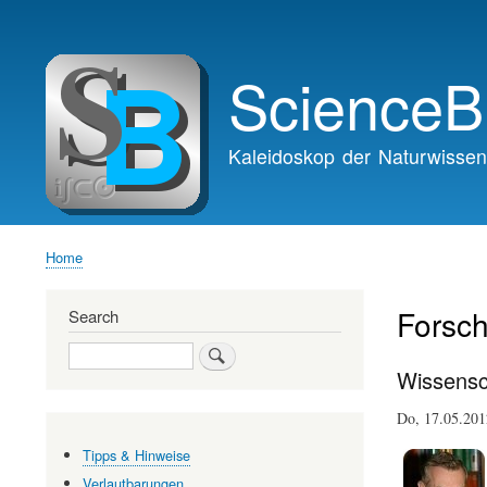
Main
navigation
ScienceB
Kaleidoskop der Naturwissen
Home
Breadcrumb
Forsch
Search
Search
Wissensch
Do, 17.05.20
Tipps & Hinweise
Verlautbarungen