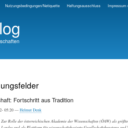
Skip
Nutzungsbedingungen/Netiquette
Haftungsausschluss
Impressum 
to
main
log
content
schaften
ungsfelder
aft: Fortschritt aus Tradition
12- 05:20 —
Helmut Denk
Zur Rolle der österreichischen Akademie der Wissenschaften (ÖAW) als größte
Landes und als Plattform für wissenschaftsbasierte Gesellschaftsberatung und