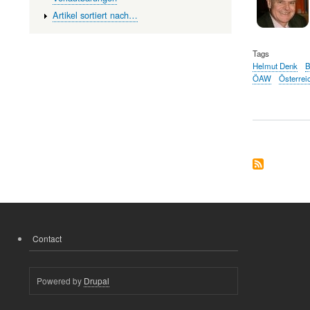
Artikel sortiert nach…
Tags
Helmut Denk
B
ÖAW
Österrei
Contact
FOOTER
MENU
Powered by
Drupal