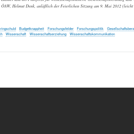
ÖAW, Helmut Denk, anläßlich der Feierlichen Sitzung am 9. Mai 2012 (leicht 
ringschuld
Budgetknappheit
Forschungsfelder
Forschungspolitik
Gesellschaftsber
ch
Wissenschaft
Wissenschaftserziehung
Wissenschaftskommunikation