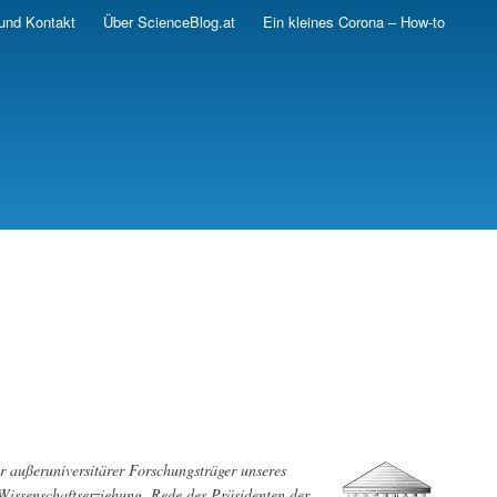
und Kontakt
Über ScienceBlog.at
Ein kleines Corona – How-to
r außeruniversitärer Forschungsträger unseres
 Wissenschaftserziehung. Rede des Präsidenten der