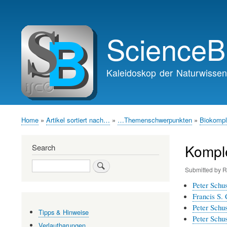
Main
navigation
ScienceB
Kaleidoskop der Naturwissen
Home
Artikel sortiert nach…
…Themenschwerpunkten
Biokompl
Breadcrumb
Komple
Search
Search
Submitted by
R
Peter Schus
Francis S. 
Peter Schus
Tipps & Hinweise
Peter Schus
Verlautbarungen