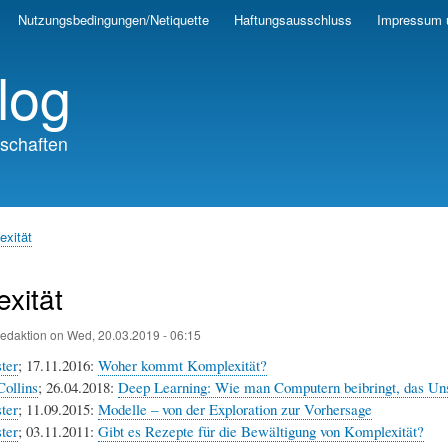
Skip
Nutzungsbedingungen/Netiquette
Haftungsausschluss
Impressum 
to
main
log
content
schaften
exität
xität
edaktion
on
Wed, 20.03.2019 - 06:15
ter
; 17.11.2016:
Woher kommt Komplexität?
Collins
; 26.04.2018:
Deep Learning: Wie man Computern beibringt, das Unsi
ter
; 11.09.2015:
Modelle – von der Exploration zur Vorhersage
ter
; 03.11.2011:
Gibt es Rezepte für die Bewältigung von Komplexität?