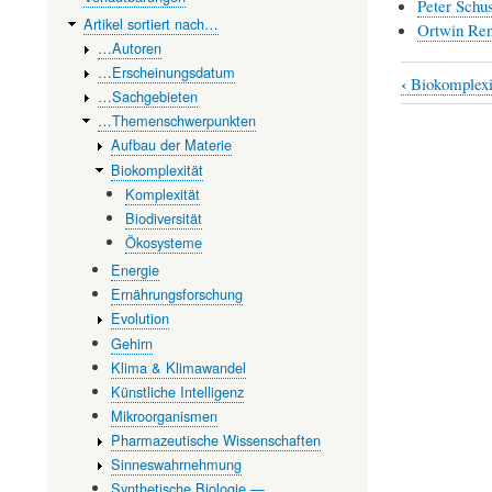
Peter Schus
Artikel sortiert nach…
Ortwin Re
…Autoren
…Erscheinungsdatum
‹
Biokomplexi
Book
…Sachgebieten
…Themenschwerpunkten
traversal
Aufbau der Materie
links
Biokomplexität
for
Komplexität
Biodiversität
Komplexi
Ökosysteme
Energie
Ernährungsforschung
Evolution
Gehirn
Klima & Klimawandel
Künstliche Intelligenz
Mikroorganismen
Pharmazeutische Wissenschaften
Sinneswahrnehmung
Synthetische Biologie —