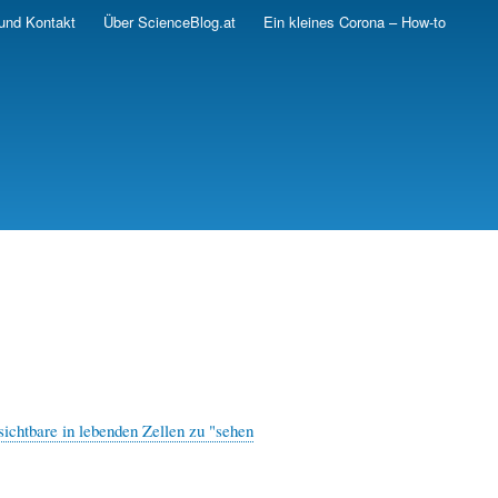
und Kontakt
Über ScienceBlog.at
Ein kleines Corona – How-to
chtbare in lebenden Zellen zu "sehen