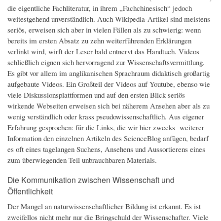
die eigentliche Fachliteratur, in ihrem „Fachchinesisch“ jedoch
weitestgehend unverständlich. Auch Wikipedia-Artikel sind meistens
seriös, erweisen sich aber in vielen Fällen als zu schwierig: wenn
bereits im ersten Absatz zu zehn weiterführenden Erklärungen
verlinkt wird, wirft der Leser bald entnervt das Handtuch. Videos
schließlich eignen sich hervorragend zur Wissenschaftsvermittlung.
Es gibt vor allem im anglikanischen Sprachraum didaktisch großartig
aufgebaute Videos. Ein Großteil der Videos auf Youtube, ebenso wie
viele Diskussionsplattformen und auf den ersten Blick seriös
wirkende Webseiten erweisen sich bei näherem Ansehen aber als zu
wenig verständlich oder krass pseudowissenschaftlich. Aus eigener
Erfahrung gesprochen: für die Links, die wir hier zwecks weiterer
Information den einzelnen Artikeln des ScienceBlog anfügen, bedarf
es oft eines tagelangen Suchens, Ansehens und Aussortierens eines
zum überwiegenden Teil unbrauchbaren Materials.
Die Kommunikation zwischen Wissenschaft und
Öffentlichkeit
Der Mangel an naturwissenschaftlicher Bildung ist erkannt. Es ist
zweifellos nicht mehr nur die Bringschuld der Wissenschafter. Viele