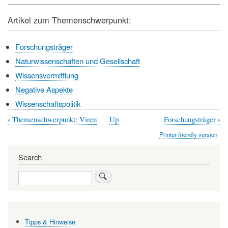
Artikel zum Themenschwerpunkt:
Forschungsträger
Naturwissenschaften und Gesellschaft
Wissensvermittlung
Negative Aspekte
Wissenschaftspolitik
‹
›
Themenschwerpunkt: Viren
Up
Forschungsträger
Book
Printer-friendly version
traversal
links
Search
for
Search
Wissenschaftskommunikation
Tipps & Hinweise