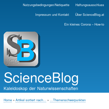
Skip
Nutzungsbedingungen/Netiquette
Haftungsausschluss
Main
to
main
navigation
Impressum und Kontakt
Über ScienceBlog.at
content
Ein kleines Corona – How-to
ScienceBlog
Kaleidoskop der Naturwissenschaften
Home
Artikel sortiert nach…
…Themenschwerpunkten
Breadcrumb