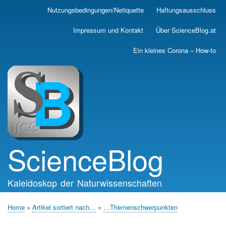
Skip
Nutzungsbedingungen/Netiquette
Haftungsausschluss
Main
to
main
navigation
Impressum und Kontakt
Über ScienceBlog.at
content
Ein kleines Corona – How-to
ScienceBlog
Kaleidoskop der Naturwissenschaften
Home
Artikel sortiert nach…
…Themenschwerpunkten
Breadcrumb