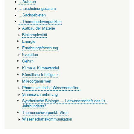
21.
…Autoren
…Erscheinungsdatum
Jahrhunderts?
…Sachgebieten
…Themenschwerpunkten
Aufbau der Materie
Biokomplexität
Energie
Ernährungsforschung
Evolution
Gehirn
Klima & Klimawandel
Künstliche Intelligenz
Mikroorganismen
Pharmazeutische Wissenschaften
Sinneswahrnehmung
Synthetische Biologie — Leitwissenschaft des 21.
Jahrhunderts?
Themenschwerpunkt: Viren
Wissenschaftskommunikation