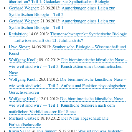
übertreffen? Teil 1: Gedanken zur Synthetischen Biologie
Gerhard Wegner
; 28.06.2013:
Anmerkungen eines Laien zur
Synthetischen Biologie – Teil 2
Gerhard Wegner
; 21.06.2013:
Anmerkungen eines Laien zur
Synthetischen Biologie – Teil 1
Redaktion
; 14.06.2013:
Themenschwerpunkt: Synthetische Biologie
— Leitwissenschaft des 21. Jahrhunderts?
Uwe Sleytr
; 14.06.2013:
Synthetische Biologie – Wissenschaft und
Kunst
Wolfgang Knoll
; 09. 02.2012:
Die biomimetische künstliche Nase –
wie weit sind wir? — Teil 3: Konstruktion einer biomimetischen
Nase
Wolfgang Knoll
; 26.01.2012:
Die biomimetische künstliche Nase –
wie weit sind wir? — Teil 2. Aufbau und Funktion physiologischer
Geruchssensoren
Wolfgang Knoll
; 12.01.2012:
Die biomimetische künstliche Nase –
wie weit sind wir? — Teil 1: Künstliche Sensoren nach dem
natürlichen Vorbild unserer fünf Sinne
Michael Grätzel
; 18.10.2012:
Der Natur abgeschaut: Die
Farbstoffsolarzelle
Karin Saage
&
Eva Sinner
;15.12.2011:
Was ist und was bedeutet