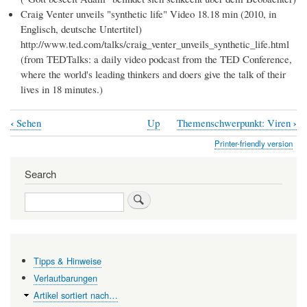
Craig Venter unveils "synthetic life" Video 18.18 min (2010, in
Englisch, deutsche Untertitel)
http://www.ted.com/talks/craig_venter_unveils_synthetic_life.html
(from TEDTalks: a daily video podcast from the TED Conference,
where the world's leading thinkers and doers give the talk of their
lives in 18 minutes.)
‹
›
Sehen
Up
Themenschwerpunkt: Viren
Book
Printer-friendly version
traversal
links
Search
for
Search
Synthetische
Biologie
—
Tipps & Hinweise
Leitwissenschaft
Verlautbarungen
des
Artikel sortiert nach…