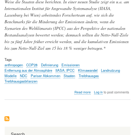
Weise die Staaten diese berichten. In einer neuen Studie zeigt ein u.a. am
Internationalen Institut für Angewandte Systemanalyse (IIASA,
Laxenburg bei Wien) arbeitendes Forscherteam auf, wie sich die
Benchmarks für die Minderung der Emissionen ändern, wenn die
Szenarien des Weltklimarats (IPCC) aus der Perspektive der nationalen
Bestandsanalysen bewertet werden; demnach sollten die Netto-Null-Ziele
bis zu fünf Jahre früher erreicht werden, und die kumulativen Emissionen
bis zum Netto-Null-Ziel um 15 bis 18 % weniger betragen.*
Tags
anthropogen
COP28
Definierung
Emissionen
Entfernung aus der Atmosphäre
IIASA; IPCC
Klimawandel
Landnutzung
Modelle
NDC
Pariser Abkommen
Staaten
Treibhausgas
Treibhausgasbilanzen
about
Read more
Log in
to post comments
Vor
der
Weltklimakonferenz
COP28:
durch
Landnutzung
entstehende
Treibhausgas-
Search