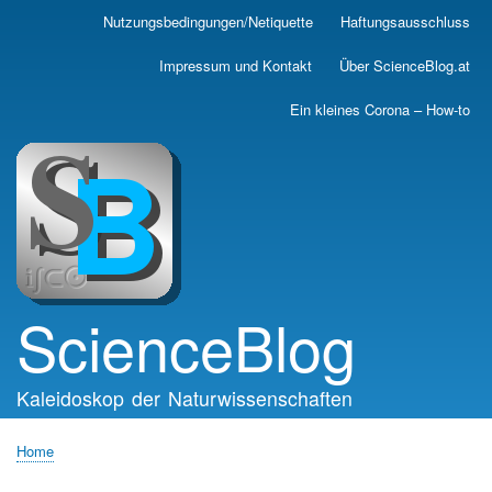
Skip
Nutzungsbedingungen/Netiquette
Haftungsausschluss
Main
to
main
navigation
Impressum und Kontakt
Über ScienceBlog.at
content
Ein kleines Corona – How-to
ScienceBlog
Kaleidoskop der Naturwissenschaften
Home
Breadcrumb