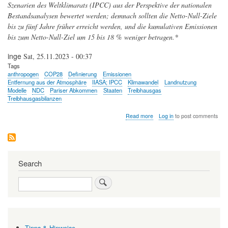
Szenarien des Weltklimarats (IPCC) aus der Perspektive der nationalen
Bestandsanalysen bewertet werden; demnach sollten die Netto-Null-Ziele
bis zu fünf Jahre früher erreicht werden, und die kumulativen Emissionen
bis zum Netto-Null-Ziel um 15 bis 18 % weniger betragen.*
inge
Sat, 25.11.2023 - 00:37
Tags
anthropogen
COP28
Definierung
Emissionen
Entfernung aus der Atmosphäre
IIASA; IPCC
Klimawandel
Landnutzung
Modelle
NDC
Pariser Abkommen
Staaten
Treibhausgas
Treibhausgasbilanzen
about
Read more
Log in
to post comments
Vor
der
Weltklimakonferenz
COP28:
durch
Search
Landnutzung
entstehende
Search
Treibhausgas-
Emissionen
werden
von
Ländern
und
Tipps & Hinweise