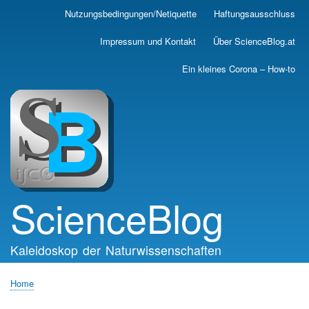
Skip
Nutzungsbedingungen/Netiquette
Haftungsausschluss
Main
to
main
navigation
Impressum und Kontakt
Über ScienceBlog.at
content
Ein kleines Corona – How-to
ScienceBlog
Kaleidoskop der Naturwissenschaften
Home
Breadcrumb