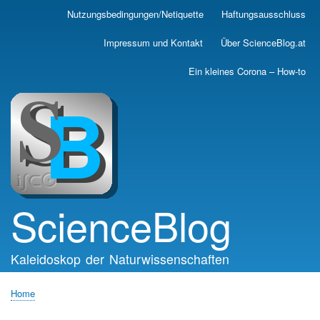
Skip
Nutzungsbedingungen/Netiquette
Haftungsausschluss
Main
to
main
navigation
Impressum und Kontakt
Über ScienceBlog.at
content
Ein kleines Corona – How-to
ScienceBlog
Kaleidoskop der Naturwissenschaften
Home
Breadcrumb