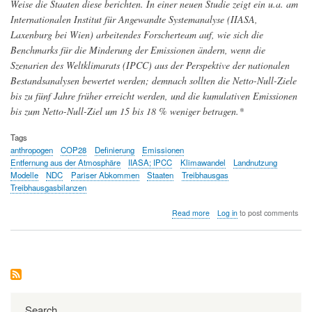
Weise die Staaten diese berichten. In einer neuen Studie zeigt ein u.a. am
Internationalen Institut für Angewandte Systemanalyse (IIASA,
Laxenburg bei Wien) arbeitendes Forscherteam auf, wie sich die
Benchmarks für die Minderung der Emissionen ändern, wenn die
Szenarien des Weltklimarats (IPCC) aus der Perspektive der nationalen
Bestandsanalysen bewertet werden; demnach sollten die Netto-Null-Ziele
bis zu fünf Jahre früher erreicht werden, und die kumulativen Emissionen
bis zum Netto-Null-Ziel um 15 bis 18 % weniger betragen.*
Tags
anthropogen
COP28
Definierung
Emissionen
Entfernung aus der Atmosphäre
IIASA; IPCC
Klimawandel
Landnutzung
Modelle
NDC
Pariser Abkommen
Staaten
Treibhausgas
Treibhausgasbilanzen
about
Read more
Log in
to post comments
Vor
der
Weltklimakonferenz
COP28:
durch
Landnutzung
entstehende
Treibhausgas-
Search