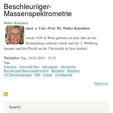
Beschleuniger-
Massenspektrometrie
Walter Kutschera
emer. o. Univ.-Prof. Dr. Walter Kutschera
wurde 1939 in Wien geboren (in dem Jahr als die
Kernspaltung entdeckt wurde und der 2. Weltkrieg
begann) und hat Physik an der Universität in Graz studiert.
Redaktion
Tue, 19.03.2019 - 23:35
Tags
Kutschera
Universität Wien
Anthropozän
Atmosphäre
Beschleuniger-Massenspektrometrie
Biomedizin
Biosphäre
14C Atombombenpeak
DNA
Isotope
Umweltphysik
abo
Read more
Wal
Kut
Search