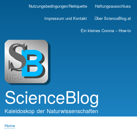
Skip
Nutzungsbedingungen/Netiquette
Haftungsausschluss
Main
to
main
navigation
Impressum und Kontakt
Über ScienceBlog.at
content
Ein kleines Corona – How-to
ScienceBlog
Kaleidoskop der Naturwissenschaften
Home
Breadcrumb