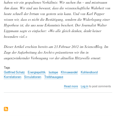
haben wir ein gespaltenes Verhältnis: Wir suchen ihn – und misstrauen
ihm dann. Wir sind uns bewusst, dass die wissenschaftliche Wahrheit von
heute schnell der Irrtum von gestern sein kann. Und von Karl Popper
wissen wir, dass es nicht die Bestätigung, sondern die Widerlegung einer
Hypothese ist, die uns neue Erkenntnis beschert. Der Journalist Walter
Lippmann sagte es einfacher: «Wo alle gleich denken, denkt keiner
besonders viel.»
Dieser Artikel erschien bereits am 23.Februar 2012 im ScienceBlog. Im
Zuge der Aufarbeitung des Archivs präsentieren wir ihn in
augenzwinkernder Verbeugung vor der aktuellen Hitzewelle erneut:
Tags
Gottfried Schatz
Energiepolitik
Isotope
Klimawandel
Kohlendioxid
Korrelationen
Simulationen
Treibhausgase
about
Read more
Log in
to post comments
Erdfieber
—
Das
Unbehagen
der
Wissenschaft