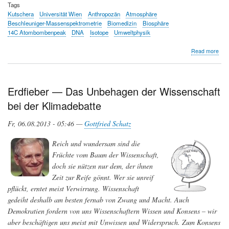
Tags
Kutschera
Universität Wien
Anthropozän
Atmosphäre
Beschleuniger-Massenspektrometrie
Biomedizin
Biosphäre
14C Atombombenpeak
DNA
Isotope
Umweltphysik
abo
Read more
Wal
Kut
Erdfieber — Das Unbehagen der Wissenschaft
bei der Klimadebatte
Fr, 06.08.2013 - 05:46 —
Gottfried Schatz
Reich und wundersam sind die
Früchte vom Baum der Wissenschaft,
doch sie nützen nur dem, der ihnen
Zeit zur Reife gönnt. Wer sie unreif
pflückt, erntet meist Verwirrung. Wissenschaft
gedeiht deshalb am besten fernab von Zwang und Macht. Auch
Demokratien fordern von uns Wissenschaftern Wissen und Konsens – wir
aber beschäftigen uns meist mit Unwissen und Widerspruch. Zum Konsens