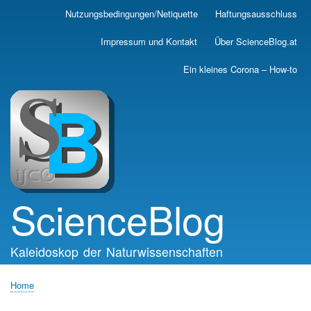
Skip
Nutzungsbedingungen/Netiquette
Haftungsausschluss
Main
to
main
navigation
Impressum und Kontakt
Über ScienceBlog.at
content
Ein kleines Corona – How-to
ScienceBlog
Kaleidoskop der Naturwissenschaften
Home
Breadcrumb