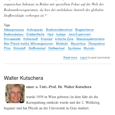
organischen Substanz in Böden mit speziellem Fokus auf die Welt der
Bodenmikroorganismen, da hier der molekulare Antrieb der globalen
Stoffkreisläufe verborgen ist.*
Tags
Abbauprozesse
Anthropozän
Biodiversitätsverlust
Biogeochemie
Bodensubstanz
Erdoberfläche
Haut
Isotope
Jena Experiment
Klimawandel
Kohlenstoff
Kreislauf
kritische Zone
Massenspektrometrie
Max-Planck-Institut. Mikroorganismen
Moleküle
Mycorrhiza
Ökosysteme
Pilze
Stickstoff
Stoffkreislauf
Stoffwechsel
Symbiose
Wurzeln
about
Read more
Log in
to post comments
Erdoberfläche
-
die
bedrohte
Walter Kutschera
Haut
auf
emer. o. Univ.-Prof. Dr. Walter Kutschera
der
wir
wurde 1939 in Wien geboren (in dem Jahr als die
leben
Kernspaltung entdeckt wurde und der 2. Weltkrieg
begann) und hat Physik an der Universität in Graz studiert.