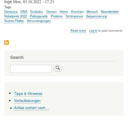
inge
Mon, 03.10.2022 - 17:23
Tags
Denisova
DNA
Evolution
Genom
Homo
Knochen
Mensch
Neandertaler
Nobelpreis 2022
Paläogenetik
Proteine
Schimpanse
Sequenzierung
Svante Pääbo
Verunreinigungen
about
Read more
Log in
to post comments
Paläogenetik:
Svante
Pääbo
wird
für
Search
seine
revolutionierenden
Search
Untersuchungen
zur
Evolution
des
Menschen
mit
Tipps & Hinweise
dem
Nobelpreis
Verlautbarungen
2022
Artikel sortiert nach…
ausgezeichnet