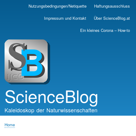
Skip
Nutzungsbedingungen/Netiquette
Haftungsausschluss
Main
to
main
navigation
Impressum und Kontakt
Über ScienceBlog.at
content
Ein kleines Corona – How-to
ScienceBlog
Kaleidoskop der Naturwissenschaften
Home
Breadcrumb